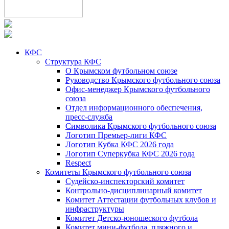
КФС
Структура КФС
О Крымском футбольном союзе
Руководство Крымского футбольного союза
Офис-менеджер Крымского футбольного
союза
Отдел информационного обеспечения,
пресс-служба
Символика Крымского футбольного союза
Логотип Премьер-лиги КФС
Логотип Кубка КФС 2026 года
Логотип Суперкубка КФС 2026 года
Respect
Комитеты Крымского футбольного союза
Судейско-инспекторский комитет
Контрольно-дисциплинарный комитет
Комитет Аттестации футбольных клубов и
инфраструктуры
Комитет Детско-юношеского футбола
Комитет мини-футбола, пляжного и