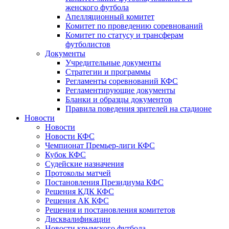
женского футбола
Апелляционный комитет
Комитет по проведению соревнований
Комитет по статусу и трансферам
футболистов
Документы
Учредительные документы
Стратегии и программы
Регламенты соревнований КФС
Регламентирующие документы
Бланки и образцы документов
Правила поведения зрителей на стадионе
Новости
Новости
Новости КФС
Чемпионат Премьер-лиги КФС
Кубок КФС
Судейские назначения
Протоколы матчей
Постановления Президиума КФС
Решения КДК КФС
Решения АК КФС
Решения и постановления комитетов
Дисквалификации
Новости крымского футбола