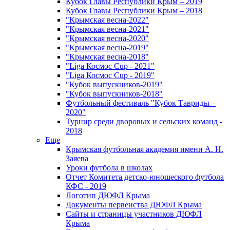
Кубок Главы Республики Крым – 2019
Кубок Главы Республики Крым – 2018
"Крымская весна-2022"
"Крымская весна-2021"
"Крымская весна-2020"
"Крымская весна-2019"
"Крымская весна-2018"
"Liga Космос Cup - 2021"
"Liga Космос Cup - 2019"
"Кубок выпускников-2019"
"Кубок выпускников-2018"
Футбольный фестиваль "Кубок Тавриды –
2020"
Турнир среди дворовых и сельских команд -
2018
Еще
Крымская футбольная академия имени А. Н.
Заяева
Уроки футбола в школах
Отчет Комитета детско-юношеского футбола
КФС - 2019
Логотип ДЮФЛ Крыма
Документы первенства ДЮФЛ Крыма
Сайты и страницы участников ДЮФЛ
Крыма