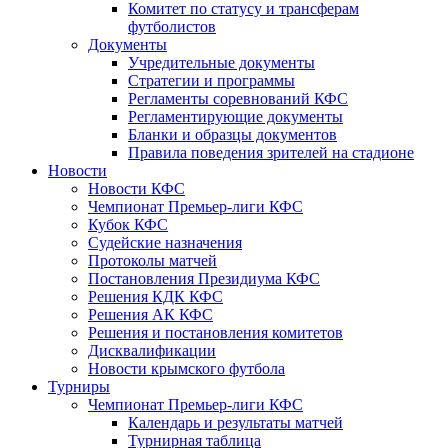
Комитет по статусу и трансферам
футболистов
Документы
Учредительные документы
Стратегии и программы
Регламенты соревнований КФС
Регламентирующие документы
Бланки и образцы документов
Правила поведения зрителей на стадионе
Новости
Новости КФС
Чемпионат Премьер-лиги КФС
Кубок КФС
Судейские назначения
Протоколы матчей
Постановления Президиума КФС
Решения КДК КФС
Решения АК КФС
Решения и постановления комитетов
Дисквалификации
Новости крымского футбола
Турниры
Чемпионат Премьер-лиги КФС
Календарь и результаты матчей
Турнирная таблица