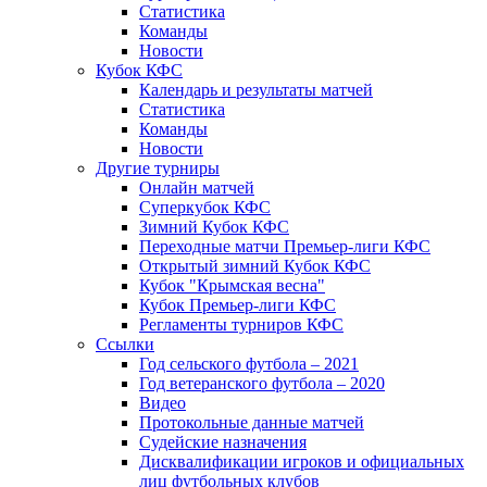
Статистика
Команды
Новости
Кубок КФС
Календарь и результаты матчей
Статистика
Команды
Новости
Другие турниры
Онлайн матчей
Суперкубок КФС
Зимний Кубок КФС
Переходные матчи Премьер-лиги КФС
Открытый зимний Кубок КФС
Кубок "Крымская весна"
Кубок Премьер-лиги КФС
Регламенты турниров КФС
Ссылки
Год сельского футбола – 2021
Год ветеранского футбола – 2020
Видео
Протокольные данные матчей
Судейские назначения
Дисквалификации игроков и официальных
лиц футбольных клубов