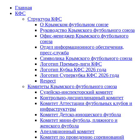
Главная
КФС
Структура КФС
О Крымском футбольном союзе
Руководство Крымского футбольного союза
Офис-менеджер Крымского футбольного
союза
Отдел информационного обеспечения,
пресс-служба
Символика Крымского футбольного союза
Логотип Премьер-лиги КФС
Логотип Кубка КФС 2026 года
Логотип Суперкубка КФС 2026 года
Respect
Комитеты Крымского футбольного союза
Судейско-инспекторский комитет
Контрольно-дисциплинарный комитет
Комитет Аттестации футбольных клубов и
инфраструктуры
Комитет Детско-юношеского футбола
Комитет мини-футбола, пляжного и
женского футбола
Апелляционный комитет
Комитет по проведению соревнований