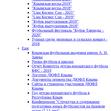
"Крымская весна-2019"
"Крымская весна-2018"
"Liga Космос Cup - 2021"
"Liga Космос Cup - 2019"
"Кубок выпускников-2019"
"Кубок выпускников-2018"
Футбольный фестиваль "Кубок Тавриды –
2020"
Турнир среди дворовых и сельских команд -
2018
Еще
Крымская футбольная академия имени А. Н.
Заяева
Уроки футбола в школах
Отчет Комитета детско-юношеского футбола
КФС - 2019
Логотип ДЮФЛ Крыма
Документы первенства ДЮФЛ Крыма
Сайты и страницы участников ДЮФЛ
Крыма
Год детско-юношеского футбола в
Республике Крым
Конференция "Структура и содержание
подготовки юных футболистов на базовом
этапе (7-14 лет)"