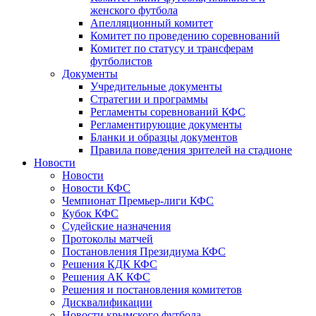
женского футбола
Апелляционный комитет
Комитет по проведению соревнований
Комитет по статусу и трансферам
футболистов
Документы
Учредительные документы
Стратегии и программы
Регламенты соревнований КФС
Регламентирующие документы
Бланки и образцы документов
Правила поведения зрителей на стадионе
Новости
Новости
Новости КФС
Чемпионат Премьер-лиги КФС
Кубок КФС
Судейские назначения
Протоколы матчей
Постановления Президиума КФС
Решения КДК КФС
Решения АК КФС
Решения и постановления комитетов
Дисквалификации
Новости крымского футбола