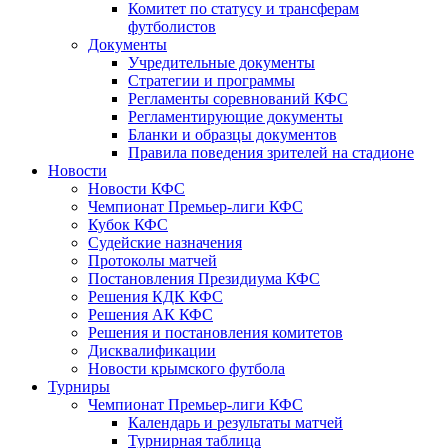
Комитет по статусу и трансферам
футболистов
Документы
Учредительные документы
Стратегии и программы
Регламенты соревнований КФС
Регламентирующие документы
Бланки и образцы документов
Правила поведения зрителей на стадионе
Новости
Новости КФС
Чемпионат Премьер-лиги КФС
Кубок КФС
Судейские назначения
Протоколы матчей
Постановления Президиума КФС
Решения КДК КФС
Решения АК КФС
Решения и постановления комитетов
Дисквалификации
Новости крымского футбола
Турниры
Чемпионат Премьер-лиги КФС
Календарь и результаты матчей
Турнирная таблица