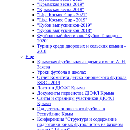
"Крымская весна-2019"
"Крымская весна-2018"
"Liga Космос Cup - 2021"
"Liga Космос Cup - 2019"
"Кубок выпускников-2019"
"Кубок выпускников-2018"
Футбольный фестиваль "Кубок Тавриды –
2020"
Турнир среди дворовых и сельских команд -
2018
Еще
Крымская футбольная академия имени А. Н.
Заяева
Уроки футбола в школах
Отчет Комитета детско-юношеского футбола
КФС - 2019
Логотип ДЮФЛ Крыма
Документы первенства ДЮФЛ Крыма
Сайты и страницы участников ДЮФЛ
Крыма
Год детско-юношеского футбола в
Республике Крым
Конференция "Структура и содержание
подготовки юных футболистов на базовом
этапе (7-14 лет)"