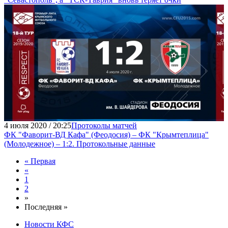
4 июля 2020 / 20:25
Протоколы матчей
ФК "Фаворит-ВД Кафа" (Феодосия) – ФК "Крымтеплица"
(Молодежное) – 1:2. Протокольные данные
« Первая
«
1
2
»
Последняя »
Новости КФС