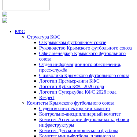
КФС
Структура КФС
О Крымском футбольном союзе
Руководство Крымского футбольного союза
Офис-менеджер Крымского футбольного
союза
Отдел информационного обеспечения,
пресс-служба
Символика Крымского футбольного союза
Логотип Премьер-лиги КФС
Логотип Кубка КФС 2026 года
Логотип Суперкубка КФС 2026 года
Respect
Комитеты Крымского футбольного союза
Судейско-инспекторский комитет
Контрольно-дисциплинарный комитет
Комитет Аттестации футбольных клубов и
инфраструктуры
Комитет Детско-юношеского футбола
Комитет мини-футбола, пляжного и