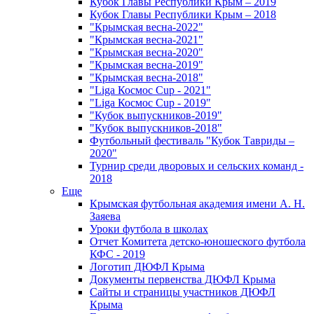
Кубок Главы Республики Крым – 2019
Кубок Главы Республики Крым – 2018
"Крымская весна-2022"
"Крымская весна-2021"
"Крымская весна-2020"
"Крымская весна-2019"
"Крымская весна-2018"
"Liga Космос Cup - 2021"
"Liga Космос Cup - 2019"
"Кубок выпускников-2019"
"Кубок выпускников-2018"
Футбольный фестиваль "Кубок Тавриды –
2020"
Турнир среди дворовых и сельских команд -
2018
Еще
Крымская футбольная академия имени А. Н.
Заяева
Уроки футбола в школах
Отчет Комитета детско-юношеского футбола
КФС - 2019
Логотип ДЮФЛ Крыма
Документы первенства ДЮФЛ Крыма
Сайты и страницы участников ДЮФЛ
Крыма