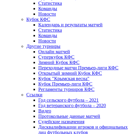
Статистика
Команды
Новости
Кубок КФС
Календарь и результаты матчей
Статистика
Команды
Новости
Другие турниры
Онлайн матчей
Суперкубок КФС
Зимний Кубок КФС
Переходные матчи Премьер-лиги КФС
Открытый зимний Кубок КФС
Кубок "Крымская весна"
Кубок Премьер-лиги КФС
Регламенты турниров КФС
Ссылки
Год сельского футбола – 2021
Год ветеранского футбола – 2020
Видео
Протокольные данные матчей
Судейские назначения
Дисквалификации игроков и официальных
лиц футбольных клубов