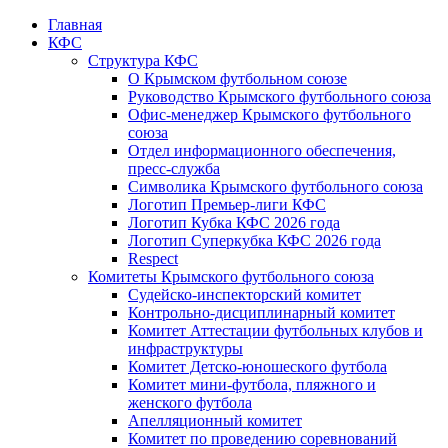
Главная
КФС
Структура КФС
О Крымском футбольном союзе
Руководство Крымского футбольного союза
Офис-менеджер Крымского футбольного
союза
Отдел информационного обеспечения,
пресс-служба
Символика Крымского футбольного союза
Логотип Премьер-лиги КФС
Логотип Кубка КФС 2026 года
Логотип Суперкубка КФС 2026 года
Respect
Комитеты Крымского футбольного союза
Судейско-инспекторский комитет
Контрольно-дисциплинарный комитет
Комитет Аттестации футбольных клубов и
инфраструктуры
Комитет Детско-юношеского футбола
Комитет мини-футбола, пляжного и
женского футбола
Апелляционный комитет
Комитет по проведению соревнований