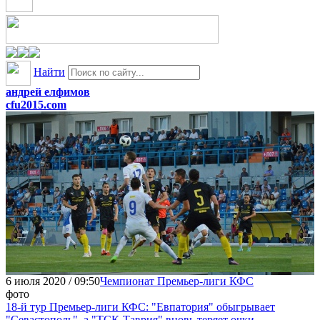
Найти
андрей елфимов
cfu2015.com
6 июля 2020 / 09:50
Чемпионат Премьер-лиги КФС
фото
18-й тур Премьер-лиги КФС: "Евпатория" обыгрывает
"Севастополь", а "ТСК-Таврия" вновь теряет очки