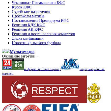
Чемпионат Премьер-лиги КФС
Кубок КФС
Судейские назначения
Протоколы матчей
Постановления Президиума КФС
Решения КДК КФС
Решения АК КФС
Решения и постановления комитетов
Дисквалификации
Новости крымского футбола
Мультимедиа
Ожидание загрузки...
информационный партнер
информационный
партнер