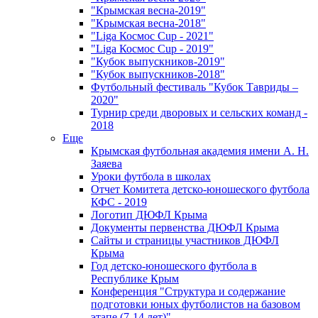
"Крымская весна-2019"
"Крымская весна-2018"
"Liga Космос Cup - 2021"
"Liga Космос Cup - 2019"
"Кубок выпускников-2019"
"Кубок выпускников-2018"
Футбольный фестиваль "Кубок Тавриды –
2020"
Турнир среди дворовых и сельских команд -
2018
Еще
Крымская футбольная академия имени А. Н.
Заяева
Уроки футбола в школах
Отчет Комитета детско-юношеского футбола
КФС - 2019
Логотип ДЮФЛ Крыма
Документы первенства ДЮФЛ Крыма
Сайты и страницы участников ДЮФЛ
Крыма
Год детско-юношеского футбола в
Республике Крым
Конференция "Структура и содержание
подготовки юных футболистов на базовом
этапе (7-14 лет)"