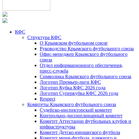
КФС
Структура КФС
О Крымском футбольном союзе
Руководство Крымского футбольного союза
Офис-менеджер Крымского футбольного
союза
Отдел информационного обеспечения,
пресс-служба
Символика Крымского футбольного союза
Логотип Премьер-лиги КФС
Логотип Кубка КФС 2026 года
Логотип Суперкубка КФС 2026 года
Respect
Комитеты Крымского футбольного союза
Судейско-инспекторский комитет
Контрольно-дисциплинарный комитет
Комитет Аттестации футбольных клубов и
инфраструктуры
Комитет Детско-юношеского футбола
Комитет мини-футбола, пляжного и