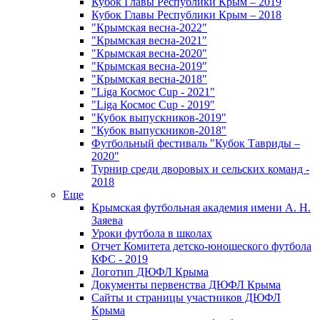
Кубок Главы Республики Крым – 2019
Кубок Главы Республики Крым – 2018
"Крымская весна-2022"
"Крымская весна-2021"
"Крымская весна-2020"
"Крымская весна-2019"
"Крымская весна-2018"
"Liga Космос Cup - 2021"
"Liga Космос Cup - 2019"
"Кубок выпускников-2019"
"Кубок выпускников-2018"
Футбольный фестиваль "Кубок Тавриды –
2020"
Турнир среди дворовых и сельских команд -
2018
Еще
Крымская футбольная академия имени А. Н.
Заяева
Уроки футбола в школах
Отчет Комитета детско-юношеского футбола
КФС - 2019
Логотип ДЮФЛ Крыма
Документы первенства ДЮФЛ Крыма
Сайты и страницы участников ДЮФЛ
Крыма