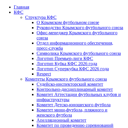
Главная
КФС
Структура КФС
О Крымском футбольном союзе
Руководство Крымского футбольного союза
Офис-менеджер Крымского футбольного
союза
Отдел информационного обеспечения,
пресс-служба
Символика Крымского футбольного союза
Логотип Премьер-лиги КФС
Логотип Кубка КФС 2026 года
Логотип Суперкубка КФС 2026 года
Respect
Комитеты Крымского футбольного союза
Судейско-инспекторский комитет
Контрольно-дисциплинарный комитет
Комитет Аттестации футбольных клубов и
инфраструктуры
Комитет Детско-юношеского футбола
Комитет мини-футбола, пляжного и
женского футбола
Апелляционный комитет
Комитет по проведению соревнований