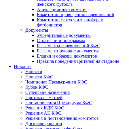
женского футбола
Апелляционный комитет
Комитет по проведению соревнований
Комитет по статусу и трансферам
футболистов
Документы
Учредительные документы
Стратегии и программы
Регламенты соревнований КФС
Регламентирующие документы
Бланки и образцы документов
Правила поведения зрителей на стадионе
Новости
Новости
Новости КФС
Чемпионат Премьер-лиги КФС
Кубок КФС
Судейские назначения
Протоколы матчей
Постановления Президиума КФС
Решения КДК КФС
Решения АК КФС
Решения и постановления комитетов
Дисквалификации
Новости крымского футбола