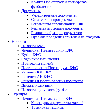
Комитет по статусу и трансферам
футболистов
Документы
Учредительные документы
Стратегии и программы
Регламенты соревнований КФС
Регламентирующие документы
Бланки и образцы документов
Правила поведения зрителей на стадионе
Новости
Новости КФС
Чемпионат Премьер-лиги КФС
Кубок КФС
Судейские назначения
Протоколы матчей
Постановления Президиума КФС
Решения КДК КФС
Решения АК КФС
Решения и постановления комитетов
Дисквалификации
Новости крымского футбола
Турниры
Чемпионат Премьер-лиги КФС
Календарь и результаты матчей
Турнирная таблица