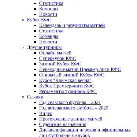
Статистика
Команды
Новости
Кубок КФС
Календарь и результаты матчей
Статистика
Команды
Новости
Другие турниры
Онлайн матчей
Суперкубок КФС
Зимний Кубок КФС
Переходные матчи Премьер-лиги КФС
Открытый зимний Кубок КФС
Кубок "Крымская весна"
Кубок Премьер-лиги КФС
Регламенты турниров КФС
Ссылки
Год сельского футбола – 2021
Год ветеранского футбола – 2020
Видео
Протокольные данные матчей
Судейские назначения
Дисквалификации игроков и официальных
лиц футбольных клубов