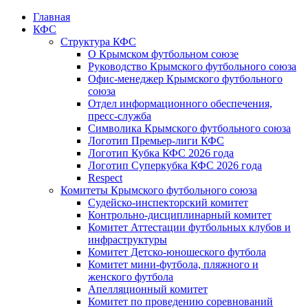
Главная
КФС
Структура КФС
О Крымском футбольном союзе
Руководство Крымского футбольного союза
Офис-менеджер Крымского футбольного
союза
Отдел информационного обеспечения,
пресс-служба
Символика Крымского футбольного союза
Логотип Премьер-лиги КФС
Логотип Кубка КФС 2026 года
Логотип Суперкубка КФС 2026 года
Respect
Комитеты Крымского футбольного союза
Судейско-инспекторский комитет
Контрольно-дисциплинарный комитет
Комитет Аттестации футбольных клубов и
инфраструктуры
Комитет Детско-юношеского футбола
Комитет мини-футбола, пляжного и
женского футбола
Апелляционный комитет
Комитет по проведению соревнований