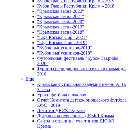
Кубок Главы Республики Крым – 2019
Кубок Главы Республики Крым – 2018
"Крымская весна-2022"
"Крымская весна-2021"
"Крымская весна-2020"
"Крымская весна-2019"
"Крымская весна-2018"
"Liga Космос Cup - 2021"
"Liga Космос Cup - 2019"
"Кубок выпускников-2019"
"Кубок выпускников-2018"
Футбольный фестиваль "Кубок Тавриды –
2020"
Турнир среди дворовых и сельских команд -
2018
Еще
Крымская футбольная академия имени А. Н.
Заяева
Уроки футбола в школах
Отчет Комитета детско-юношеского футбола
КФС - 2019
Логотип ДЮФЛ Крыма
Документы первенства ДЮФЛ Крыма
Сайты и страницы участников ДЮФЛ
Крыма