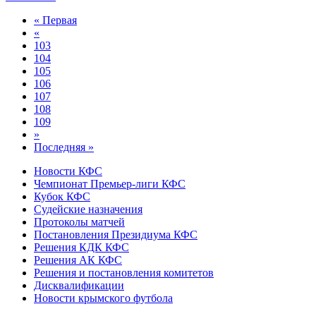
« Первая
«
103
104
105
106
107
108
109
»
Последняя »
Новости КФС
Чемпионат Премьер-лиги КФС
Кубок КФС
Судейские назначения
Протоколы матчей
Постановления Президиума КФС
Решения КДК КФС
Решения АК КФС
Решения и постановления комитетов
Дисквалификации
Новости крымского футбола