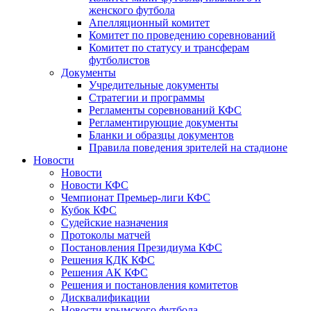
женского футбола
Апелляционный комитет
Комитет по проведению соревнований
Комитет по статусу и трансферам
футболистов
Документы
Учредительные документы
Стратегии и программы
Регламенты соревнований КФС
Регламентирующие документы
Бланки и образцы документов
Правила поведения зрителей на стадионе
Новости
Новости
Новости КФС
Чемпионат Премьер-лиги КФС
Кубок КФС
Судейские назначения
Протоколы матчей
Постановления Президиума КФС
Решения КДК КФС
Решения АК КФС
Решения и постановления комитетов
Дисквалификации
Новости крымского футбола