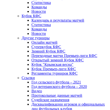
Статистика
Команды
Новости
Кубок КФС
Календарь и результаты матчей
Статистика
Команды
Новости
Другие турниры
Онлайн матчей
Суперкубок КФС
Зимний Кубок КФС
Переходные матчи Премьер-лиги КФС
Открытый зимний Кубок КФС
Кубок "Крымская весна"
Кубок Премьер-лиги КФС
Регламенты турниров КФС
Ссылки
Год сельского футбола – 2021
Год ветеранского футбола – 2020
Видео
Протокольные данные матчей
Судейские назначения
Дисквалификации игроков и официальных
лиц футбольных клубов