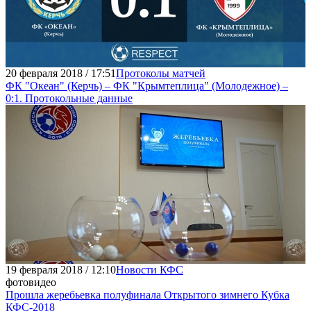
20 февраля 2018 / 17:51
Протоколы матчей
ФК "Океан" (Керчь) – ФК "Крымтеплица" (Молодежное) –
0:1. Протокольные данные
19 февраля 2018 / 12:10
Новости КФС
фото
видео
Прошла жеребьевка полуфинала Открытого зимнего Кубка
КФС-2018