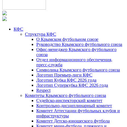
КФС
Структура КФС
О Крымском футбольном союзе
Руководство Крымского футбольного союза
Офис-менеджер Крымского футбольного
союза
Отдел информационного обеспечения,
пресс-служба
Символика Крымского футбольного союза
Логотип Премьер-лиги КФС
Логотип Кубка КФС 2026 года
Логотип Суперкубка КФС 2026 года
Respect
Комитеты Крымского футбольного союза
Судейско-инспекторский комитет
Контрольно-дисциплинарный комитет
Комитет Аттестации футбольных клубов и
инфраструктуры
Комитет Детско-юношеского футбола
Комитет мини-футбола, пляжного и