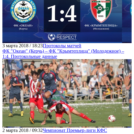
3 марта 2018 / 18:23
Протоколы матчей
ФК "Океан" (Керчь) – ФК "Крымтеплица" (Молодежное) –
1:4. Протокольные данные
2 марта 2018 / 09:32
Чемпионат Премьер-лиги КФС