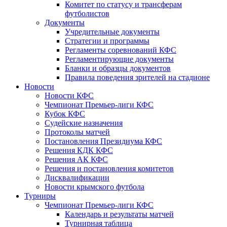
Комитет по статусу и трансферам
футболистов
Документы
Учредительные документы
Стратегии и программы
Регламенты соревнований КФС
Регламентирующие документы
Бланки и образцы документов
Правила поведения зрителей на стадионе
Новости
Новости КФС
Чемпионат Премьер-лиги КФС
Кубок КФС
Судейские назначения
Протоколы матчей
Постановления Президиума КФС
Решения КДК КФС
Решения АК КФС
Решения и постановления комитетов
Дисквалификации
Новости крымского футбола
Турниры
Чемпионат Премьер-лиги КФС
Календарь и результаты матчей
Турнирная таблица