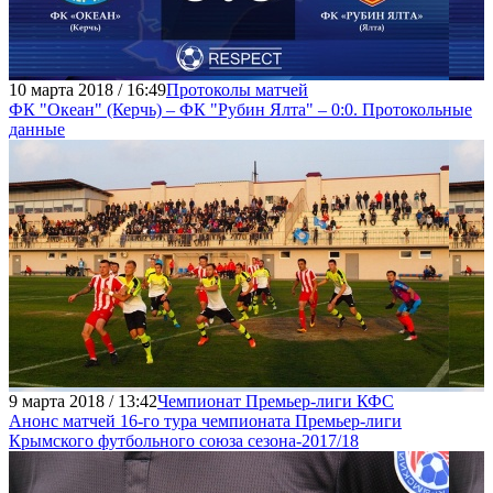
10 марта 2018 / 16:49
Протоколы матчей
ФК "Океан" (Керчь) – ФК "Рубин Ялта" – 0:0. Протокольные
данные
9 марта 2018 / 13:42
Чемпионат Премьер-лиги КФС
Анонс матчей 16-го тура чемпионата Премьер-лиги
Крымского футбольного союза сезона-2017/18