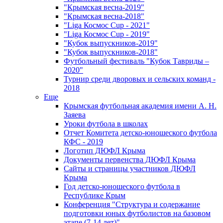
"Крымская весна-2019"
"Крымская весна-2018"
"Liga Космос Cup - 2021"
"Liga Космос Cup - 2019"
"Кубок выпускников-2019"
"Кубок выпускников-2018"
Футбольный фестиваль "Кубок Тавриды –
2020"
Турнир среди дворовых и сельских команд -
2018
Еще
Крымская футбольная академия имени А. Н.
Заяева
Уроки футбола в школах
Отчет Комитета детско-юношеского футбола
КФС - 2019
Логотип ДЮФЛ Крыма
Документы первенства ДЮФЛ Крыма
Сайты и страницы участников ДЮФЛ
Крыма
Год детско-юношеского футбола в
Республике Крым
Конференция "Структура и содержание
подготовки юных футболистов на базовом
этапе (7-14 лет)"