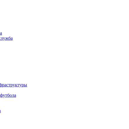
а
служба
нфраструктуры
 футбола
в