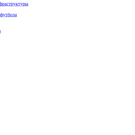
нфраструктуры
 футбола
в