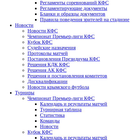
Регламенты соревнований КФС
Регламентирующие документы
Бланки и образцы документов
Правила поведения зрителей на стадионе
Новости
Новости КФС
Чемпионат Премьер-лиги КФС
Кубок КФС
Судейские назначения
Протоколы матчей
Постановления Президиума КФС
Решения КДК КФС
Решения АК КФС
Решения и постановления комитетов
Дисквалификации
Новости крымского футбола
Турниры
Чемпионат Премьер-лиги КФС
Календарь и результаты матчей
Турнирная таблица
Статистика
Команды
Новости
Кубок КФС
Календарь и результаты матчей