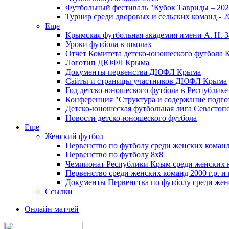
Футбольный фестиваль "Кубок Тавриды – 202
Турнир среди дворовых и сельских команд - 2
Еще
Крымская футбольная академия имени А. Н. З
Уроки футбола в школах
Отчет Комитета детско-юношеского футбола 
Логотип ДЮФЛ Крыма
Документы первенства ДЮФЛ Крыма
Сайты и страницы участников ДЮФЛ Крыма
Год детско-юношеского футбола в Республик
Конференция "Структура и содержание подгот
Детско-юношеская футбольная лига Севастоп
Новости детско-юношеского футбола
Еще
Женский футбол
Первенство по футболу среди женских команд
Первенство по футболу 8х8
Чемпионат Республики Крым среди женских 
Первенство среди женских команд 2000 г.р. и
Документы Первенства по футболу среди жен
Ссылки
Онлайн матчей