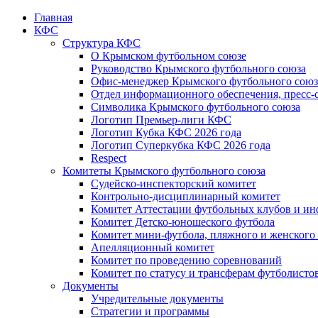
Главная
КФС
Структура КФС
О Крымском футбольном союзе
Руководство Крымского футбольного союза
Офис-менеджер Крымского футбольного союз
Отдел информационного обеспечения, пресс-
Символика Крымского футбольного союза
Логотип Премьер-лиги КФС
Логотип Кубка КФС 2026 года
Логотип Суперкубка КФС 2026 года
Respect
Комитеты Крымского футбольного союза
Судейско-инспекторский комитет
Контрольно-дисциплинарный комитет
Комитет Аттестации футбольных клубов и и
Комитет Детско-юношеского футбола
Комитет мини-футбола, пляжного и женского
Апелляционный комитет
Комитет по проведению соревнований
Комитет по статусу и трансферам футболисто
Документы
Учредительные документы
Стратегии и программы