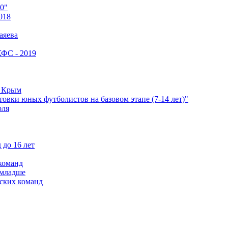
0"
018
аяева
КФС - 2019
е Крым
овки юных футболистов на базовом этапе (7-14 лет)"
оля
 до 16 лет
команд
 младше
ских команд