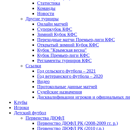
Статистика
Команды
Новости
Другие турниры
Онлайн матчей
Суперкубок КФС
Зимний Кубок КФС
Переходные матчи Премьер-лиги КФС
Открытый зимний Кубок КФС
Кубок "Крымская весна"
Кубок Премьер-лиги КФС
Регламенты турниров КФС
Ссылки
Год сельского футбола – 2021
Год ветеранского футбола – 2020
Видео
Протокольные данные матчей
Судейские назначения
Дисквалификации игроков и официальных ли
Клубы
Игроки
Детский футбол
Первенства ДЮФЛ
Первенство ДЮФЛ РК (2008-2009 гг. р.)
Первенство ДЮФЛ РК (2010 г.р.)