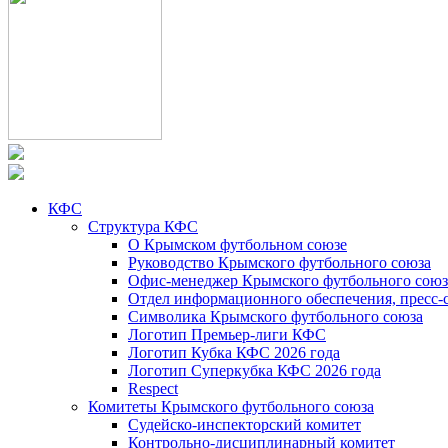
КФС
Структура КФС
О Крымском футбольном союзе
Руководство Крымского футбольного союза
Офис-менеджер Крымского футбольного союз
Отдел информационного обеспечения, пресс-
Символика Крымского футбольного союза
Логотип Премьер-лиги КФС
Логотип Кубка КФС 2026 года
Логотип Суперкубка КФС 2026 года
Respect
Комитеты Крымского футбольного союза
Судейско-инспекторский комитет
Контрольно-дисциплинарный комитет