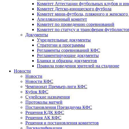
Комитет Аттестации футбольных клубов и и
Комитет Детско-юношеского футбола
Комитет мини-футбола, пляжного и женского
Апелляционный комитет
Комитет по проведению соревнований
Комитет по статусу и трансферам футболисто
Документы
Учредительные документы
Стратегии и программы
Регламенты соревнований КФС
Регламентирующие документы
Бланки и образцы документов
Правила поведения зрителей на стадионе
Новости
Новости
Новости КФС
Чемпионат Премьер-лиги КФС
Кубок КФС
Судейские назначения
Протоколы матчей
Постановления Президиума КФС
Решения КДК КФС
Решения АК КФС
Решения и постановления комитетов
Дисквалификации