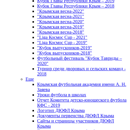
Кубок Главы Республики Крым – 2019
Кубок Главы Республики Крым – 2018
"Крымская весна-2022"
"Крымская весна-2021"
"Крымская весна-2020"
"Крымская весна-2019"
"Крымская весна-2018"
"Liga Космос Cup - 2021"
"Liga Космос Cup - 2019"
"Кубок выпускников-2019"
"Кубок выпускников-2018"
Футбольный фестиваль "Кубок Тавриды –
2020"
Турнир среди дворовых и сельских команд -
2018
Еще
Крымская футбольная академия имени А. Н.
Заяева
Уроки футбола в школах
Отчет Комитета детско-юношеского футбола
КФС - 2019
Логотип ДЮФЛ Крыма
Документы первенства ДЮФЛ Крыма
Сайты и страницы участников ДЮФЛ
Крыма