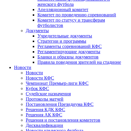
женского футбола
Апелляционный комитет
Комитет по проведению соревнований
Комитет по статусу и трансферам
футболистов
Документы
Учредительные документы
Стратегии и программы
Регламенты соревнований КФС
Регламентирующие документы
Бланки и образцы документов
Правила поведения зрителей на стадионе
Новости
Новости
Новости КФС
Чемпионат Премьер-лиги КФС
Кубок КФС
Судейские назначения
Протоколы матчей
Постановления Президиума КФС
Решения КДК КФС
Решения АК КФС
Решения и постановления комитетов
Дисквалификации
Новости крымского футбола