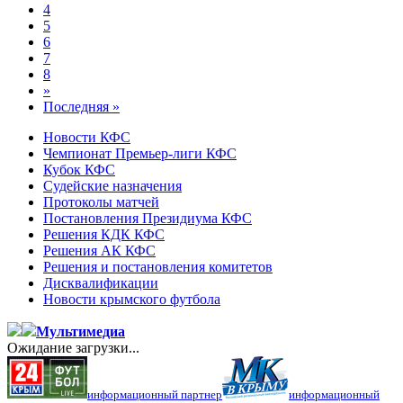
4
5
6
7
8
»
Последняя »
Новости КФС
Чемпионат Премьер-лиги КФС
Кубок КФС
Судейские назначения
Протоколы матчей
Постановления Президиума КФС
Решения КДК КФС
Решения АК КФС
Решения и постановления комитетов
Дисквалификации
Новости крымского футбола
Мультимедиа
Ожидание загрузки...
информационный партнер
информационный