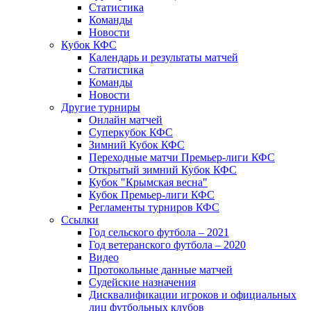
Статистика
Команды
Новости
Кубок КФС
Календарь и результаты матчей
Статистика
Команды
Новости
Другие турниры
Онлайн матчей
Суперкубок КФС
Зимний Кубок КФС
Переходные матчи Премьер-лиги КФС
Открытый зимний Кубок КФС
Кубок "Крымская весна"
Кубок Премьер-лиги КФС
Регламенты турниров КФС
Ссылки
Год сельского футбола – 2021
Год ветеранского футбола – 2020
Видео
Протокольные данные матчей
Судейские назначения
Дисквалификации игроков и официальных
лиц футбольных клубов