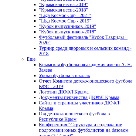
"Крымская весна-2019"
"Крымская весна-2018"
"Liga Космос Cup - 2021"
"Liga Космос Cup - 2019"
"Кубок выпускников-2019"
"Кубок выпускников-2018"
Футбольный фестиваль "Кубок Тавриды –
2020"
Турнир среди дворовых и сельских команд -
2018
Еще
Крымская футбольная академия имени А. Н.
Заяева
Уроки футбола в школах
Отчет Комитета детско-юношеского футбола
КФС - 2019
Логотип ДЮФЛ Крыма
Документы первенства ДЮФЛ Крыма
Сайты и страницы участников ДЮФЛ
Крыма
Год детско-юношеского футбола в
Республике Крым
Конференция "Структура и содержание
подготовки юных футболистов на базовом
этапе (7-14 лет)"