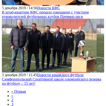
5 декабря 2019 / 14:56
Новости КФС
В штаб-квартире КФС прошло совещание с участием
руководителей футбольных клубов Премьер-лиги
3 декабря 2019 / 11:45
Новости крымского футбола
Симферопольской Спортивной школе олимпийского резерва
по футболу – 15 лет!
« Первая
«
2
3