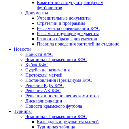
Комитет по статусу и трансферам
футболистов
Документы
Учредительные документы
Стратегии и программы
Регламенты соревнований КФС
Регламентирующие документы
Бланки и образцы документов
Правила поведения зрителей на стадионе
Новости
Новости КФС
Чемпионат Премьер-лиги КФС
Кубок КФС
Судейские назначения
Протоколы матчей
Постановления Президиума КФС
Решения КДК КФС
Решения АК КФС
Решения и постановления комитетов
Дисквалификации
Новости крымского футбола
Турниры
Чемпионат Премьер-лиги КФС
Календарь и результаты матчей
Турнирная таблица