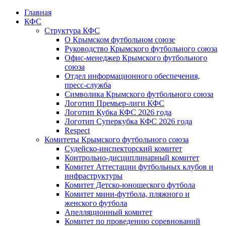
Главная
КФС
Структура КФС
О Крымском футбольном союзе
Руководство Крымского футбольного союза
Офис-менеджер Крымского футбольного
союза
Отдел информационного обеспечения,
пресс-служба
Символика Крымского футбольного союза
Логотип Премьер-лиги КФС
Логотип Кубка КФС 2026 года
Логотип Суперкубка КФС 2026 года
Respect
Комитеты Крымского футбольного союза
Судейско-инспекторский комитет
Контрольно-дисциплинарный комитет
Комитет Аттестации футбольных клубов и
инфраструктуры
Комитет Детско-юношеского футбола
Комитет мини-футбола, пляжного и
женского футбола
Апелляционный комитет
Комитет по проведению соревнований