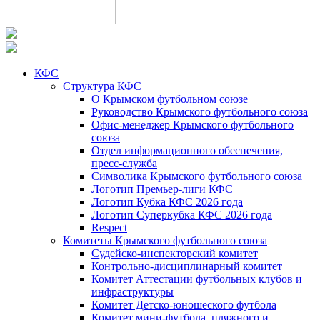
КФС
Структура КФС
О Крымском футбольном союзе
Руководство Крымского футбольного союза
Офис-менеджер Крымского футбольного
союза
Отдел информационного обеспечения,
пресс-служба
Символика Крымского футбольного союза
Логотип Премьер-лиги КФС
Логотип Кубка КФС 2026 года
Логотип Суперкубка КФС 2026 года
Respect
Комитеты Крымского футбольного союза
Судейско-инспекторский комитет
Контрольно-дисциплинарный комитет
Комитет Аттестации футбольных клубов и
инфраструктуры
Комитет Детско-юношеского футбола
Комитет мини-футбола, пляжного и