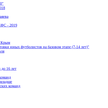
0"
018
аяева
КФС - 2019
е Крым
овки юных футболистов на базовом этапе (7-14 лет)"
оля
 до 16 лет
команд
 младше
ских команд