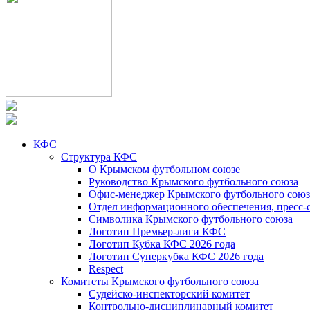
КФС
Структура КФС
О Крымском футбольном союзе
Руководство Крымского футбольного союза
Офис-менеджер Крымского футбольного союз
Отдел информационного обеспечения, пресс-
Символика Крымского футбольного союза
Логотип Премьер-лиги КФС
Логотип Кубка КФС 2026 года
Логотип Суперкубка КФС 2026 года
Respect
Комитеты Крымского футбольного союза
Судейско-инспекторский комитет
Контрольно-дисциплинарный комитет