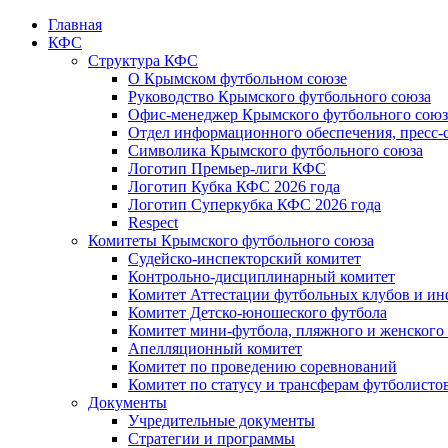
Главная
КФС
Структура КФС
О Крымском футбольном союзе
Руководство Крымского футбольного союза
Офис-менеджер Крымского футбольного союз
Отдел информационного обеспечения, пресс-
Символика Крымского футбольного союза
Логотип Премьер-лиги КФС
Логотип Кубка КФС 2026 года
Логотип Суперкубка КФС 2026 года
Respect
Комитеты Крымского футбольного союза
Судейско-инспекторский комитет
Контрольно-дисциплинарный комитет
Комитет Аттестации футбольных клубов и и
Комитет Детско-юношеского футбола
Комитет мини-футбола, пляжного и женского
Апелляционный комитет
Комитет по проведению соревнований
Комитет по статусу и трансферам футболисто
Документы
Учредительные документы
Стратегии и программы