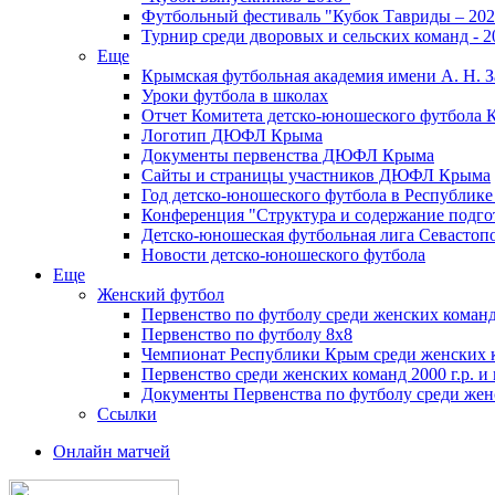
Футбольный фестиваль "Кубок Тавриды – 202
Турнир среди дворовых и сельских команд - 2
Еще
Крымская футбольная академия имени А. Н. З
Уроки футбола в школах
Отчет Комитета детско-юношеского футбола 
Логотип ДЮФЛ Крыма
Документы первенства ДЮФЛ Крыма
Сайты и страницы участников ДЮФЛ Крыма
Год детско-юношеского футбола в Республик
Конференция "Структура и содержание подгот
Детско-юношеская футбольная лига Севастоп
Новости детско-юношеского футбола
Еще
Женский футбол
Первенство по футболу среди женских команд
Первенство по футболу 8х8
Чемпионат Республики Крым среди женских 
Первенство среди женских команд 2000 г.р. и
Документы Первенства по футболу среди жен
Ссылки
Онлайн матчей