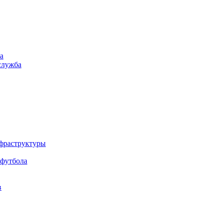
а
служба
нфраструктуры
 футбола
в