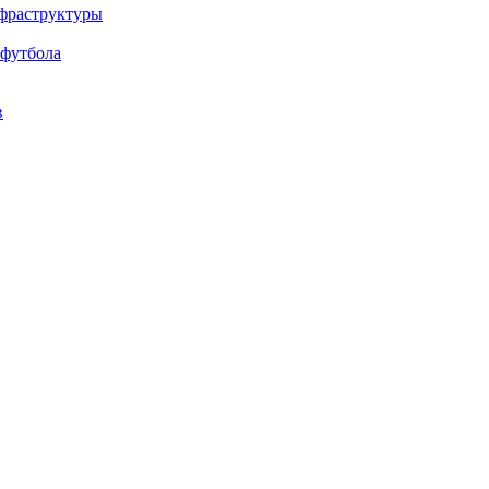
нфраструктуры
 футбола
в