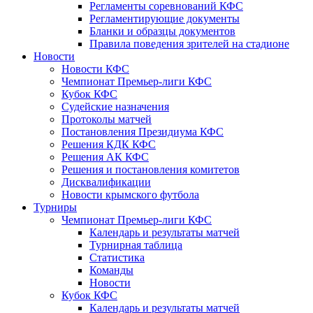
Регламенты соревнований КФС
Регламентирующие документы
Бланки и образцы документов
Правила поведения зрителей на стадионе
Новости
Новости КФС
Чемпионат Премьер-лиги КФС
Кубок КФС
Судейские назначения
Протоколы матчей
Постановления Президиума КФС
Решения КДК КФС
Решения АК КФС
Решения и постановления комитетов
Дисквалификации
Новости крымского футбола
Турниры
Чемпионат Премьер-лиги КФС
Календарь и результаты матчей
Турнирная таблица
Статистика
Команды
Новости
Кубок КФС
Календарь и результаты матчей