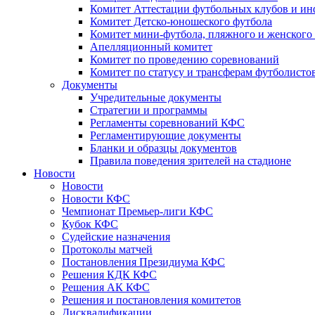
Комитет Аттестации футбольных клубов и и
Комитет Детско-юношеского футбола
Комитет мини-футбола, пляжного и женского
Апелляционный комитет
Комитет по проведению соревнований
Комитет по статусу и трансферам футболисто
Документы
Учредительные документы
Стратегии и программы
Регламенты соревнований КФС
Регламентирующие документы
Бланки и образцы документов
Правила поведения зрителей на стадионе
Новости
Новости
Новости КФС
Чемпионат Премьер-лиги КФС
Кубок КФС
Судейские назначения
Протоколы матчей
Постановления Президиума КФС
Решения КДК КФС
Решения АК КФС
Решения и постановления комитетов
Дисквалификации