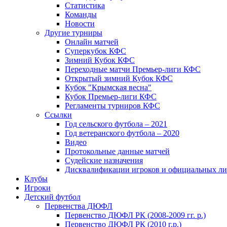
Статистика
Команды
Новости
Другие турниры
Онлайн матчей
Суперкубок КФС
Зимний Кубок КФС
Переходные матчи Премьер-лиги КФС
Открытый зимний Кубок КФС
Кубок "Крымская весна"
Кубок Премьер-лиги КФС
Регламенты турниров КФС
Ссылки
Год сельского футбола – 2021
Год ветеранского футбола – 2020
Видео
Протокольные данные матчей
Судейские назначения
Дисквалификации игроков и официальных ли
Клубы
Игроки
Детский футбол
Первенства ДЮФЛ
Первенство ДЮФЛ РК (2008-2009 гг. р.)
Первенство ДЮФЛ РК (2010 г.р.)