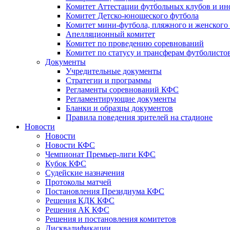
Комитет Аттестации футбольных клубов и и
Комитет Детско-юношеского футбола
Комитет мини-футбола, пляжного и женского
Апелляционный комитет
Комитет по проведению соревнований
Комитет по статусу и трансферам футболисто
Документы
Учредительные документы
Стратегии и программы
Регламенты соревнований КФС
Регламентирующие документы
Бланки и образцы документов
Правила поведения зрителей на стадионе
Новости
Новости
Новости КФС
Чемпионат Премьер-лиги КФС
Кубок КФС
Судейские назначения
Протоколы матчей
Постановления Президиума КФС
Решения КДК КФС
Решения АК КФС
Решения и постановления комитетов
Дисквалификации