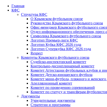
Главная
КФС
Структура КФС
О Крымском футбольном союзе
Руководство Крымского футбольного союза
Офис-менеджер Крымского футбольного союз
Отдел информационного обеспечения, пресс-
Символика Крымского футбольного союза
Логотип Премьер-лиги КФС
Логотип Кубка КФС 2026 года
Логотип Суперкубка КФС 2026 года
Respect
Комитеты Крымского футбольного союза
Судейско-инспекторский комитет
Контрольно-дисциплинарный комитет
Комитет Аттестации футбольных клубов и и
Комитет Детско-юношеского футбола
Комитет мини-футбола, пляжного и женского
Апелляционный комитет
Комитет по проведению соревнований
Комитет по статусу и трансферам футболисто
Документы
Учредительные документы
Стратегии и программы