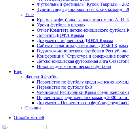
Футбольный фестиваль "Кубок Тавриды – 202
Турнир среди дворовых и сельских команд - 2
Еще
Крымская футбольная академия имени А. Н. З
Уроки футбола в школах
Отчет Комитета детско-юношеского футбола 
Логотип ДЮФЛ Крыма
Документы первенства ДЮФЛ Крыма
Сайты и страницы участников ДЮФЛ Крыма
Год детско-юношеского футбола в Республик
Конференция "Структура и содержание подгот
Детско-юношеская футбольная лига Севастоп
Новости детско-юношеского футбола
Еще
Женский футбол
Первенство по футболу среди женских команд
Первенство по футболу 8х8
Чемпионат Республики Крым среди женских 
Первенство среди женских команд 2000 г.р. и
Документы Первенства по футболу среди жен
Ссылки
Онлайн матчей