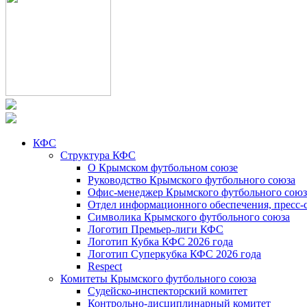
КФС
Структура КФС
О Крымском футбольном союзе
Руководство Крымского футбольного союза
Офис-менеджер Крымского футбольного союз
Отдел информационного обеспечения, пресс-
Символика Крымского футбольного союза
Логотип Премьер-лиги КФС
Логотип Кубка КФС 2026 года
Логотип Суперкубка КФС 2026 года
Respect
Комитеты Крымского футбольного союза
Судейско-инспекторский комитет
Контрольно-дисциплинарный комитет