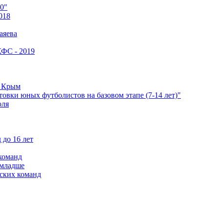
0"
018
аяева
КФС - 2019
е Крым
овки юных футболистов на базовом этапе (7-14 лет)"
оля
 до 16 лет
команд
 младше
ских команд