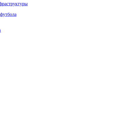
нфраструктуры
 футбола
в