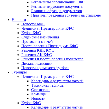
Регламенты соревнований КФС
Регламентирующие документы
Бланки и образцы документов
Правила поведения зрителей на стадионе
Новости
Новости КФС
Чемпионат Премьер-лиги КФС
Кубок КФС
Судейские назначения
Протоколы матчей
Постановления Президиума КФС
Решения КДК КФС
Решения АК КФС
Решения и постановления комитетов
Дисквалификации
Новости крымского футбола
Турниры
Чемпионат Премьер-лиги КФС
Календарь и результаты матчей
Турнирная таблица
Статистика
Команды
Новости
Кубок КФС
Календарь и результаты матчей