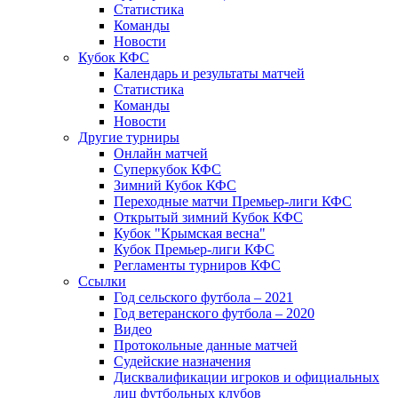
Статистика
Команды
Новости
Кубок КФС
Календарь и результаты матчей
Статистика
Команды
Новости
Другие турниры
Онлайн матчей
Суперкубок КФС
Зимний Кубок КФС
Переходные матчи Премьер-лиги КФС
Открытый зимний Кубок КФС
Кубок "Крымская весна"
Кубок Премьер-лиги КФС
Регламенты турниров КФС
Ссылки
Год сельского футбола – 2021
Год ветеранского футбола – 2020
Видео
Протокольные данные матчей
Судейские назначения
Дисквалификации игроков и официальных
лиц футбольных клубов