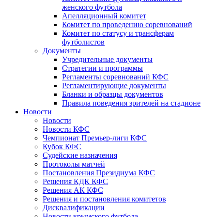
женского футбола
Апелляционный комитет
Комитет по проведению соревнований
Комитет по статусу и трансферам
футболистов
Документы
Учредительные документы
Стратегии и программы
Регламенты соревнований КФС
Регламентирующие документы
Бланки и образцы документов
Правила поведения зрителей на стадионе
Новости
Новости
Новости КФС
Чемпионат Премьер-лиги КФС
Кубок КФС
Судейские назначения
Протоколы матчей
Постановления Президиума КФС
Решения КДК КФС
Решения АК КФС
Решения и постановления комитетов
Дисквалификации
Новости крымского футбола