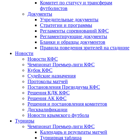
Комитет по статусу и трансферам
футболистов
Документы
Учредительные документы
Стратегии и программы
Регламенты соревнований КФС
Регламентирующие документы
Бланки и образцы документов
Правила поведения зрителей на стадионе
Новости
Новости КФС
Чемпионат Премьер-лиги КФС
Кубок КФС
Судейские назначения
Протоколы матчей
Постановления Президиума КФС
Решения КДК КФС
Решения АК КФС
Решения и постановления комитетов
Дисквалификации
Новости крымского футбола
Турниры
Чемпионат Премьер-лиги КФС
Календарь и результаты матчей
Турнирная таблица