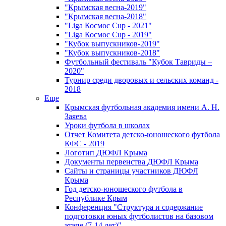
"Крымская весна-2019"
"Крымская весна-2018"
"Liga Космос Cup - 2021"
"Liga Космос Cup - 2019"
"Кубок выпускников-2019"
"Кубок выпускников-2018"
Футбольный фестиваль "Кубок Тавриды –
2020"
Турнир среди дворовых и сельских команд -
2018
Еще
Крымская футбольная академия имени А. Н.
Заяева
Уроки футбола в школах
Отчет Комитета детско-юношеского футбола
КФС - 2019
Логотип ДЮФЛ Крыма
Документы первенства ДЮФЛ Крыма
Сайты и страницы участников ДЮФЛ
Крыма
Год детско-юношеского футбола в
Республике Крым
Конференция "Структура и содержание
подготовки юных футболистов на базовом
этапе (7-14 лет)"