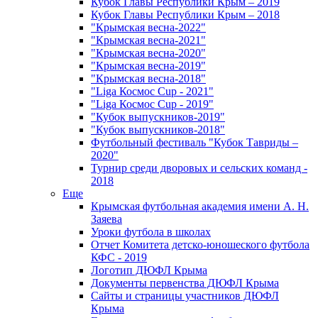
Кубок Главы Республики Крым – 2019
Кубок Главы Республики Крым – 2018
"Крымская весна-2022"
"Крымская весна-2021"
"Крымская весна-2020"
"Крымская весна-2019"
"Крымская весна-2018"
"Liga Космос Cup - 2021"
"Liga Космос Cup - 2019"
"Кубок выпускников-2019"
"Кубок выпускников-2018"
Футбольный фестиваль "Кубок Тавриды –
2020"
Турнир среди дворовых и сельских команд -
2018
Еще
Крымская футбольная академия имени А. Н.
Заяева
Уроки футбола в школах
Отчет Комитета детско-юношеского футбола
КФС - 2019
Логотип ДЮФЛ Крыма
Документы первенства ДЮФЛ Крыма
Сайты и страницы участников ДЮФЛ
Крыма