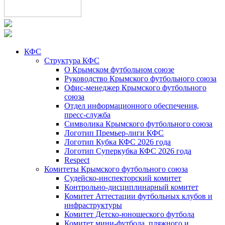
КФС
Структура КФС
О Крымском футбольном союзе
Руководство Крымского футбольного союза
Офис-менеджер Крымского футбольного
союза
Отдел информационного обеспечения,
пресс-служба
Символика Крымского футбольного союза
Логотип Премьер-лиги КФС
Логотип Кубка КФС 2026 года
Логотип Суперкубка КФС 2026 года
Respect
Комитеты Крымского футбольного союза
Судейско-инспекторский комитет
Контрольно-дисциплинарный комитет
Комитет Аттестации футбольных клубов и
инфраструктуры
Комитет Детско-юношеского футбола
Комитет мини-футбола, пляжного и