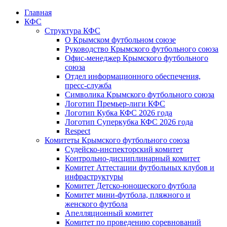
Главная
КФС
Структура КФС
О Крымском футбольном союзе
Руководство Крымского футбольного союза
Офис-менеджер Крымского футбольного
союза
Отдел информационного обеспечения,
пресс-служба
Символика Крымского футбольного союза
Логотип Премьер-лиги КФС
Логотип Кубка КФС 2026 года
Логотип Суперкубка КФС 2026 года
Respect
Комитеты Крымского футбольного союза
Судейско-инспекторский комитет
Контрольно-дисциплинарный комитет
Комитет Аттестации футбольных клубов и
инфраструктуры
Комитет Детско-юношеского футбола
Комитет мини-футбола, пляжного и
женского футбола
Апелляционный комитет
Комитет по проведению соревнований