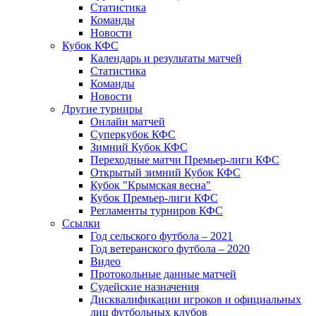
Статистика
Команды
Новости
Кубок КФС
Календарь и результаты матчей
Статистика
Команды
Новости
Другие турниры
Онлайн матчей
Суперкубок КФС
Зимний Кубок КФС
Переходные матчи Премьер-лиги КФС
Открытый зимний Кубок КФС
Кубок "Крымская весна"
Кубок Премьер-лиги КФС
Регламенты турниров КФС
Ссылки
Год сельского футбола – 2021
Год ветеранского футбола – 2020
Видео
Протокольные данные матчей
Судейские назначения
Дисквалификации игроков и официальных
лиц футбольных клубов