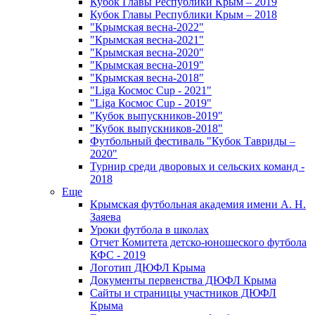
Кубок Главы Республики Крым – 2019
Кубок Главы Республики Крым – 2018
"Крымская весна-2022"
"Крымская весна-2021"
"Крымская весна-2020"
"Крымская весна-2019"
"Крымская весна-2018"
"Liga Космос Cup - 2021"
"Liga Космос Cup - 2019"
"Кубок выпускников-2019"
"Кубок выпускников-2018"
Футбольный фестиваль "Кубок Тавриды –
2020"
Турнир среди дворовых и сельских команд -
2018
Еще
Крымская футбольная академия имени А. Н.
Заяева
Уроки футбола в школах
Отчет Комитета детско-юношеского футбола
КФС - 2019
Логотип ДЮФЛ Крыма
Документы первенства ДЮФЛ Крыма
Сайты и страницы участников ДЮФЛ
Крыма