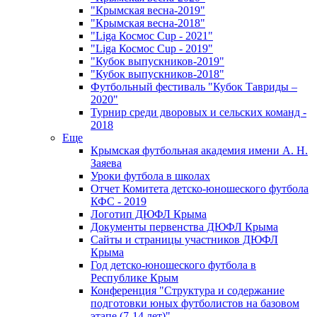
"Крымская весна-2019"
"Крымская весна-2018"
"Liga Космос Cup - 2021"
"Liga Космос Cup - 2019"
"Кубок выпускников-2019"
"Кубок выпускников-2018"
Футбольный фестиваль "Кубок Тавриды –
2020"
Турнир среди дворовых и сельских команд -
2018
Еще
Крымская футбольная академия имени А. Н.
Заяева
Уроки футбола в школах
Отчет Комитета детско-юношеского футбола
КФС - 2019
Логотип ДЮФЛ Крыма
Документы первенства ДЮФЛ Крыма
Сайты и страницы участников ДЮФЛ
Крыма
Год детско-юношеского футбола в
Республике Крым
Конференция "Структура и содержание
подготовки юных футболистов на базовом
этапе (7-14 лет)"