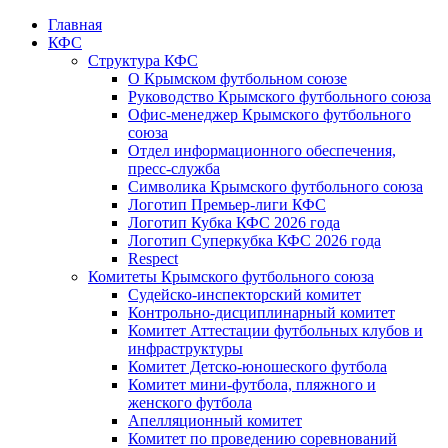
Главная
КФС
Структура КФС
О Крымском футбольном союзе
Руководство Крымского футбольного союза
Офис-менеджер Крымского футбольного
союза
Отдел информационного обеспечения,
пресс-служба
Символика Крымского футбольного союза
Логотип Премьер-лиги КФС
Логотип Кубка КФС 2026 года
Логотип Суперкубка КФС 2026 года
Respect
Комитеты Крымского футбольного союза
Судейско-инспекторский комитет
Контрольно-дисциплинарный комитет
Комитет Аттестации футбольных клубов и
инфраструктуры
Комитет Детско-юношеского футбола
Комитет мини-футбола, пляжного и
женского футбола
Апелляционный комитет
Комитет по проведению соревнований