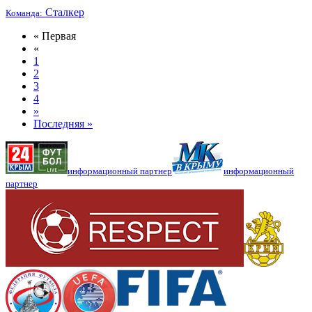
Сталкер
Команда:
« Первая
«
1
2
3
4
»
Последняя »
информационный партнер
информационный
партнер