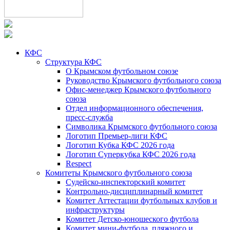
КФС
Структура КФС
О Крымском футбольном союзе
Руководство Крымского футбольного союза
Офис-менеджер Крымского футбольного
союза
Отдел информационного обеспечения,
пресс-служба
Символика Крымского футбольного союза
Логотип Премьер-лиги КФС
Логотип Кубка КФС 2026 года
Логотип Суперкубка КФС 2026 года
Respect
Комитеты Крымского футбольного союза
Судейско-инспекторский комитет
Контрольно-дисциплинарный комитет
Комитет Аттестации футбольных клубов и
инфраструктуры
Комитет Детско-юношеского футбола
Комитет мини-футбола, пляжного и