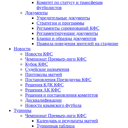
Комитет по статусу и трансферам
футболистов
Документы
Учредительные документы
Стратегии и программы
Регламенты соревнований КФС
Регламентирующие документы
Бланки и образцы документов
Правила поведения зрителей на стадионе
Новости
Новости КФС
Чемпионат Премьер-лиги КФС
Кубок КФС
Судейские назначения
Протоколы матчей
Постановления Президиума КФС
Решения КДК КФС
Решения АК КФС
Решения и постановления комитетов
Дисквалификации
Новости крымского футбола
Турниры
Чемпионат Премьер-лиги КФС
Календарь и результаты матчей
Турнирная таблица