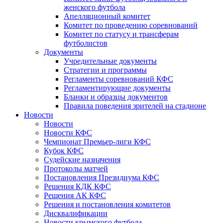
женского футбола
Апелляционный комитет
Комитет по проведению соревнований
Комитет по статусу и трансферам
футболистов
Документы
Учредительные документы
Стратегии и программы
Регламенты соревнований КФС
Регламентирующие документы
Бланки и образцы документов
Правила поведения зрителей на стадионе
Новости
Новости
Новости КФС
Чемпионат Премьер-лиги КФС
Кубок КФС
Судейские назначения
Протоколы матчей
Постановления Президиума КФС
Решения КДК КФС
Решения АК КФС
Решения и постановления комитетов
Дисквалификации
Новости крымского футбола