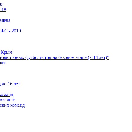
0"
018
аяева
КФС - 2019
е Крым
овки юных футболистов на базовом этапе (7-14 лет)"
оля
 до 16 лет
команд
 младше
ских команд