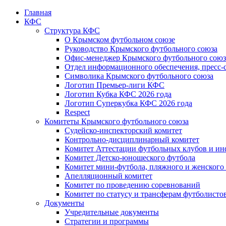
Главная
КФС
Структура КФС
О Крымском футбольном союзе
Руководство Крымского футбольного союза
Офис-менеджер Крымского футбольного союз
Отдел информационного обеспечения, пресс-
Символика Крымского футбольного союза
Логотип Премьер-лиги КФС
Логотип Кубка КФС 2026 года
Логотип Суперкубка КФС 2026 года
Respect
Комитеты Крымского футбольного союза
Судейско-инспекторский комитет
Контрольно-дисциплинарный комитет
Комитет Аттестации футбольных клубов и и
Комитет Детско-юношеского футбола
Комитет мини-футбола, пляжного и женского
Апелляционный комитет
Комитет по проведению соревнований
Комитет по статусу и трансферам футболисто
Документы
Учредительные документы
Стратегии и программы