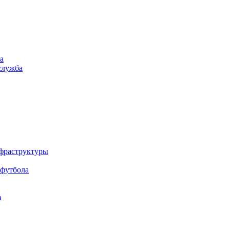
а
служба
нфраструктуры
 футбола
в