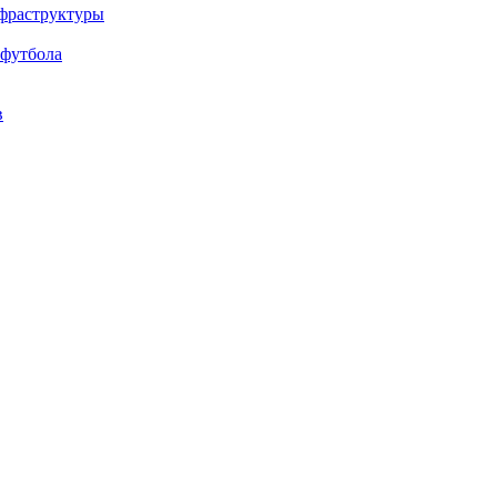
нфраструктуры
 футбола
в