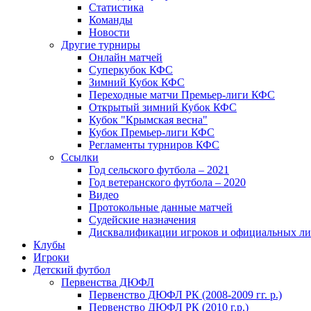
Статистика
Команды
Новости
Другие турниры
Онлайн матчей
Суперкубок КФС
Зимний Кубок КФС
Переходные матчи Премьер-лиги КФС
Открытый зимний Кубок КФС
Кубок "Крымская весна"
Кубок Премьер-лиги КФС
Регламенты турниров КФС
Ссылки
Год сельского футбола – 2021
Год ветеранского футбола – 2020
Видео
Протокольные данные матчей
Судейские назначения
Дисквалификации игроков и официальных ли
Клубы
Игроки
Детский футбол
Первенства ДЮФЛ
Первенство ДЮФЛ РК (2008-2009 гг. р.)
Первенство ДЮФЛ РК (2010 г.р.)