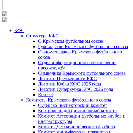
КФС
Структура КФС
О Крымском футбольном союзе
Руководство Крымского футбольного союза
Офис-менеджер Крымского футбольного
союза
Отдел информационного обеспечения,
пресс-служба
Символика Крымского футбольного союза
Логотип Премьер-лиги КФС
Логотип Кубка КФС 2026 года
Логотип Суперкубка КФС 2026 года
Respect
Комитеты Крымского футбольного союза
Судейско-инспекторский комитет
Контрольно-дисциплинарный комитет
Комитет Аттестации футбольных клубов и
инфраструктуры
Комитет Детско-юношеского футбола
Комитет мини-футбола, пляжного и