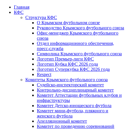
Главная
КФС
Структура КФС
О Крымском футбольном союзе
Руководство Крымского футбольного союза
Офис-менеджер Крымского футбольного
союза
Отдел информационного обеспечения,
пресс-служба
Символика Крымского футбольного союза
Логотип Премьер-лиги КФС
Логотип Кубка КФС 2026 года
Логотип Суперкубка КФС 2026 года
Respect
Комитеты Крымского футбольного союза
Судейско-инспекторский комитет
Контрольно-дисциплинарный комитет
Комитет Аттестации футбольных клубов и
инфраструктуры
Комитет Детско-юношеского футбола
Комитет мини-футбола, пляжного и
женского футбола
Апелляционный комитет
Комитет по проведению соревнований