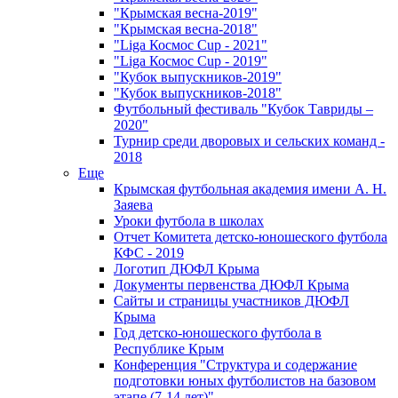
"Крымская весна-2019"
"Крымская весна-2018"
"Liga Космос Cup - 2021"
"Liga Космос Cup - 2019"
"Кубок выпускников-2019"
"Кубок выпускников-2018"
Футбольный фестиваль "Кубок Тавриды –
2020"
Турнир среди дворовых и сельских команд -
2018
Еще
Крымская футбольная академия имени А. Н.
Заяева
Уроки футбола в школах
Отчет Комитета детско-юношеского футбола
КФС - 2019
Логотип ДЮФЛ Крыма
Документы первенства ДЮФЛ Крыма
Сайты и страницы участников ДЮФЛ
Крыма
Год детско-юношеского футбола в
Республике Крым
Конференция "Структура и содержание
подготовки юных футболистов на базовом
этапе (7-14 лет)"