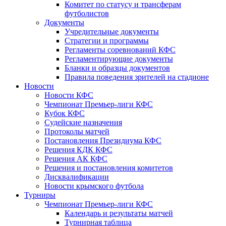
Комитет по статусу и трансферам
футболистов
Документы
Учредительные документы
Стратегии и программы
Регламенты соревнований КФС
Регламентирующие документы
Бланки и образцы документов
Правила поведения зрителей на стадионе
Новости
Новости КФС
Чемпионат Премьер-лиги КФС
Кубок КФС
Судейские назначения
Протоколы матчей
Постановления Президиума КФС
Решения КДК КФС
Решения АК КФС
Решения и постановления комитетов
Дисквалификации
Новости крымского футбола
Турниры
Чемпионат Премьер-лиги КФС
Календарь и результаты матчей
Турнирная таблица