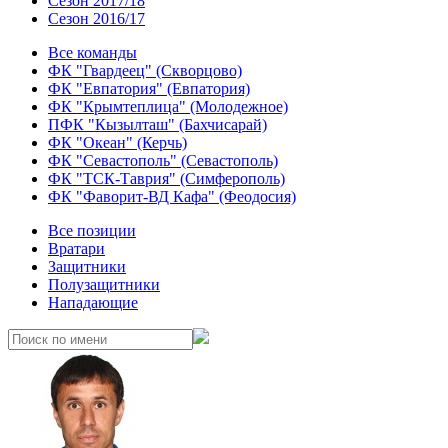
Сезон 2017/18
Сезон 2016/17
Все команды
ФК "Гвардеец" (Скворцово)
ФК "Евпатория" (Евпатория)
ФК "Крымтеплица" (Молодежное)
ПФК "Кызылташ" (Бахчисарай)
ФК "Океан" (Керчь)
ФК "Севастополь" (Севастополь)
ФК "ТСК-Таврия" (Симферополь)
ФК "Фаворит-ВД Кафа" (Феодосия)
Все позиции
Вратари
Защитники
Полузащитники
Нападающие