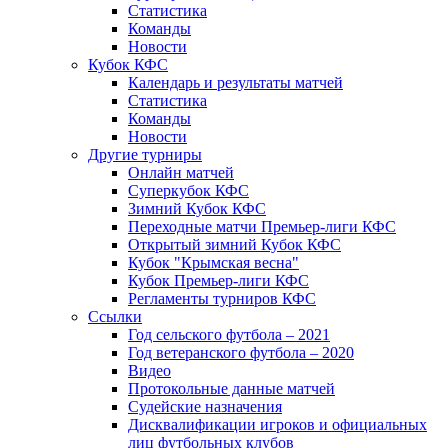
Статистика
Команды
Новости
Кубок КФС
Календарь и результаты матчей
Статистика
Команды
Новости
Другие турниры
Онлайн матчей
Суперкубок КФС
Зимний Кубок КФС
Переходные матчи Премьер-лиги КФС
Открытый зимний Кубок КФС
Кубок "Крымская весна"
Кубок Премьер-лиги КФС
Регламенты турниров КФС
Ссылки
Год сельского футбола – 2021
Год ветеранского футбола – 2020
Видео
Протокольные данные матчей
Судейские назначения
Дисквалификации игроков и официальных
лиц футбольных клубов