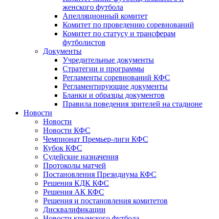
женского футбола
Апелляционный комитет
Комитет по проведению соревнований
Комитет по статусу и трансферам
футболистов
Документы
Учредительные документы
Стратегии и программы
Регламенты соревнований КФС
Регламентирующие документы
Бланки и образцы документов
Правила поведения зрителей на стадионе
Новости
Новости
Новости КФС
Чемпионат Премьер-лиги КФС
Кубок КФС
Судейские назначения
Протоколы матчей
Постановления Президиума КФС
Решения КДК КФС
Решения АК КФС
Решения и постановления комитетов
Дисквалификации
Новости крымского футбола