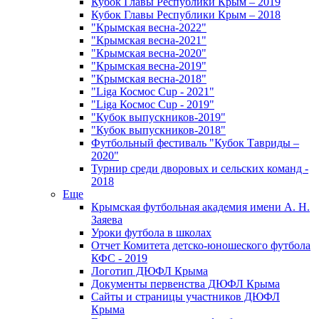
Кубок Главы Республики Крым – 2019
Кубок Главы Республики Крым – 2018
"Крымская весна-2022"
"Крымская весна-2021"
"Крымская весна-2020"
"Крымская весна-2019"
"Крымская весна-2018"
"Liga Космос Cup - 2021"
"Liga Космос Cup - 2019"
"Кубок выпускников-2019"
"Кубок выпускников-2018"
Футбольный фестиваль "Кубок Тавриды –
2020"
Турнир среди дворовых и сельских команд -
2018
Еще
Крымская футбольная академия имени А. Н.
Заяева
Уроки футбола в школах
Отчет Комитета детско-юношеского футбола
КФС - 2019
Логотип ДЮФЛ Крыма
Документы первенства ДЮФЛ Крыма
Сайты и страницы участников ДЮФЛ
Крыма