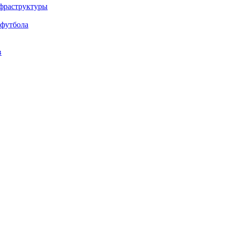
нфраструктуры
 футбола
в