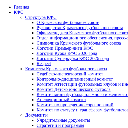
Главная
КФС
Структура КФС
О Крымском футбольном союзе
Руководство Крымского футбольного союза
Офис-менеджер Крымского футбольного союз
Отдел информационного обеспечения, пресс-
Символика Крымского футбольного союза
Логотип Премьер-лиги КФС
Логотип Кубка КФС 2026 года
Логотип Суперкубка КФС 2026 года
Respect
Комитеты Крымского футбольного союза
Судейско-инспекторский комитет
Контрольно-дисциплинарный комитет
Комитет Аттестации футбольных клубов и и
Комитет Детско-юношеского футбола
Комитет мини-футбола, пляжного и женского
Апелляционный комитет
Комитет по проведению соревнований
Комитет по статусу и трансферам футболисто
Документы
Учредительные документы
Стратегии и программы