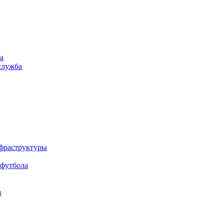
а
служба
нфраструктуры
 футбола
в