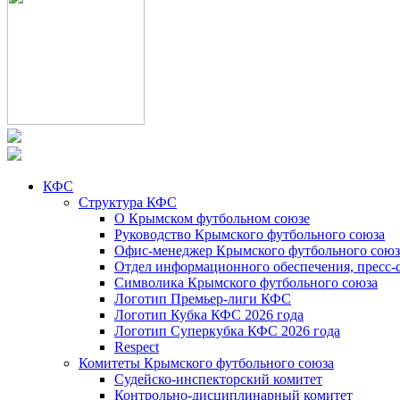
КФС
Структура КФС
О Крымском футбольном союзе
Руководство Крымского футбольного союза
Офис-менеджер Крымского футбольного союз
Отдел информационного обеспечения, пресс-
Символика Крымского футбольного союза
Логотип Премьер-лиги КФС
Логотип Кубка КФС 2026 года
Логотип Суперкубка КФС 2026 года
Respect
Комитеты Крымского футбольного союза
Судейско-инспекторский комитет
Контрольно-дисциплинарный комитет