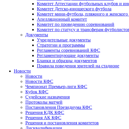
Комитет Аттестации футбольных клубов и и
Комитет Детско-юношеского футбола
Комитет мини-футбола, пляжного и женского
Апелляционный комитет
Комитет по проведению соревнований
Комитет по статусу и трансферам футболисто
Документы
Учредительные документы
Стратегии и программы
Регламенты соревнований КФС
Регламентирующие документы
Бланки и образцы документов
Правила поведения зрителей на стадионе
Новости
Новости
Новости КФС
Чемпионат Премьер-лиги КФС
Кубок КФС
Судейские назначения
Протоколы матчей
Постановления Президиума КФС
Решения КДК КФС
Решения АК КФС
Решения и постановления комитетов
Дисквалификации