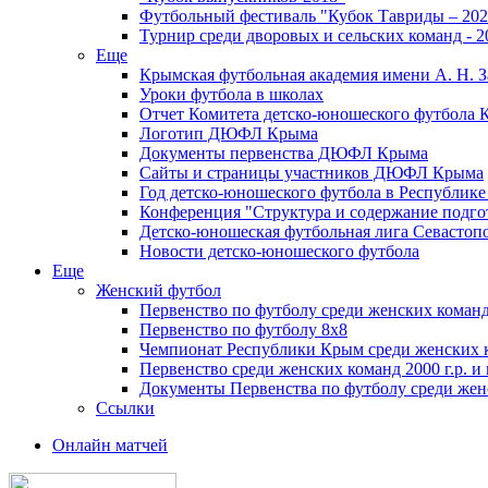
Футбольный фестиваль "Кубок Тавриды – 202
Турнир среди дворовых и сельских команд - 2
Еще
Крымская футбольная академия имени А. Н. З
Уроки футбола в школах
Отчет Комитета детско-юношеского футбола 
Логотип ДЮФЛ Крыма
Документы первенства ДЮФЛ Крыма
Сайты и страницы участников ДЮФЛ Крыма
Год детско-юношеского футбола в Республик
Конференция "Структура и содержание подгот
Детско-юношеская футбольная лига Севастоп
Новости детско-юношеского футбола
Еще
Женский футбол
Первенство по футболу среди женских команд
Первенство по футболу 8х8
Чемпионат Республики Крым среди женских 
Первенство среди женских команд 2000 г.р. и
Документы Первенства по футболу среди жен
Ссылки
Онлайн матчей