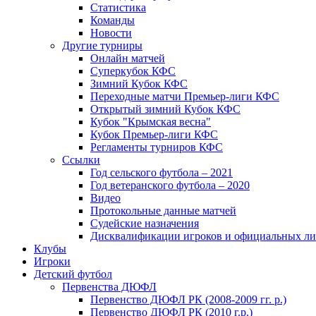
Статистика
Команды
Новости
Другие турниры
Онлайн матчей
Суперкубок КФС
Зимний Кубок КФС
Переходные матчи Премьер-лиги КФС
Открытый зимний Кубок КФС
Кубок "Крымская весна"
Кубок Премьер-лиги КФС
Регламенты турниров КФС
Ссылки
Год сельского футбола – 2021
Год ветеранского футбола – 2020
Видео
Протокольные данные матчей
Судейские назначения
Дисквалификации игроков и официальных ли
Клубы
Игроки
Детский футбол
Первенства ДЮФЛ
Первенство ДЮФЛ РК (2008-2009 гг. р.)
Первенство ДЮФЛ РК (2010 г.р.)