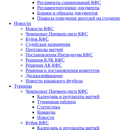
Регламенты соревнований КФС
Регламентирующие документы
Бланки и образцы документов
Правила поведения зрителей на стадионе
Новости
Новости КФС
Чемпионат Премьер-лиги КФС
Кубок КФС
Судейские назначения
Протоколы матчей
Постановления Президиума КФС
Решения КДК КФС
Решения АК КФС
Решения и постановления комитетов
Дисквалификации
Новости крымского футбола
Турниры
Чемпионат Премьер-лиги КФС
Календарь и результаты матчей
Турнирная таблица
Статистика
Команды
Новости
Кубок КФС
Календарь и результаты матчей