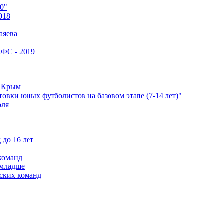
0"
018
аяева
КФС - 2019
е Крым
овки юных футболистов на базовом этапе (7-14 лет)"
оля
 до 16 лет
команд
 младше
ских команд