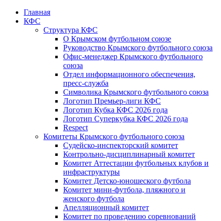
Главная
КФС
Структура КФС
О Крымском футбольном союзе
Руководство Крымского футбольного союза
Офис-менеджер Крымского футбольного
союза
Отдел информационного обеспечения,
пресс-служба
Символика Крымского футбольного союза
Логотип Премьер-лиги КФС
Логотип Кубка КФС 2026 года
Логотип Суперкубка КФС 2026 года
Respect
Комитеты Крымского футбольного союза
Судейско-инспекторский комитет
Контрольно-дисциплинарный комитет
Комитет Аттестации футбольных клубов и
инфраструктуры
Комитет Детско-юношеского футбола
Комитет мини-футбола, пляжного и
женского футбола
Апелляционный комитет
Комитет по проведению соревнований