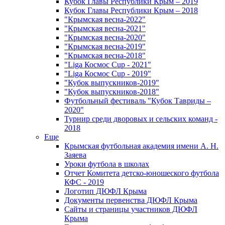
Кубок Главы Республики Крым – 2019
Кубок Главы Республики Крым – 2018
"Крымская весна-2022"
"Крымская весна-2021"
"Крымская весна-2020"
"Крымская весна-2019"
"Крымская весна-2018"
"Liga Космос Cup - 2021"
"Liga Космос Cup - 2019"
"Кубок выпускников-2019"
"Кубок выпускников-2018"
Футбольный фестиваль "Кубок Тавриды –
2020"
Турнир среди дворовых и сельских команд -
2018
Еще
Крымская футбольная академия имени А. Н.
Заяева
Уроки футбола в школах
Отчет Комитета детско-юношеского футбола
КФС - 2019
Логотип ДЮФЛ Крыма
Документы первенства ДЮФЛ Крыма
Сайты и страницы участников ДЮФЛ
Крыма