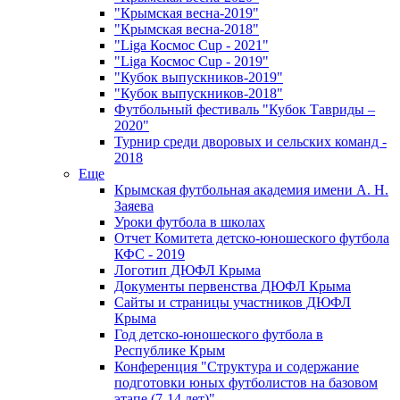
"Крымская весна-2019"
"Крымская весна-2018"
"Liga Космос Cup - 2021"
"Liga Космос Cup - 2019"
"Кубок выпускников-2019"
"Кубок выпускников-2018"
Футбольный фестиваль "Кубок Тавриды –
2020"
Турнир среди дворовых и сельских команд -
2018
Еще
Крымская футбольная академия имени А. Н.
Заяева
Уроки футбола в школах
Отчет Комитета детско-юношеского футбола
КФС - 2019
Логотип ДЮФЛ Крыма
Документы первенства ДЮФЛ Крыма
Сайты и страницы участников ДЮФЛ
Крыма
Год детско-юношеского футбола в
Республике Крым
Конференция "Структура и содержание
подготовки юных футболистов на базовом
этапе (7-14 лет)"