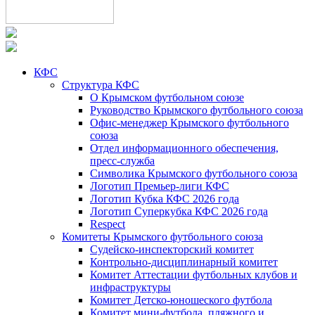
КФС
Структура КФС
О Крымском футбольном союзе
Руководство Крымского футбольного союза
Офис-менеджер Крымского футбольного
союза
Отдел информационного обеспечения,
пресс-служба
Символика Крымского футбольного союза
Логотип Премьер-лиги КФС
Логотип Кубка КФС 2026 года
Логотип Суперкубка КФС 2026 года
Respect
Комитеты Крымского футбольного союза
Судейско-инспекторский комитет
Контрольно-дисциплинарный комитет
Комитет Аттестации футбольных клубов и
инфраструктуры
Комитет Детско-юношеского футбола
Комитет мини-футбола, пляжного и