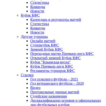
Статистика
Команды
Новости
Кубок КФС
Календарь и результаты матчей
Статистика
Команды
Новости
Другие турниры
Онлайн матчей
Суперкубок КФС
Зимний Кубок КФС
Переходные матчи Премьер-лиги КФС
Открытый зимний Кубок КФС
Кубок "Крымская весна"
Кубок Премьер-лиги КФС
Регламенты турниров КФС
Ссылки
Год сельского футбола – 2021
Год ветеранского футбола – 2020
Видео
Протокольные данные матчей
Судейские назначения
Дисквалификации игроков и официальных
лиц футбольных клубов