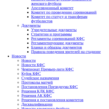
женского футбола
Апелляционный комитет
Комитет по проведению соревнований
Комитет по статусу и трансферам
футболистов
Документы
Учредительные документы
Стратегии и программы
Регламенты соревнований КФС
Регламентирующие документы
Бланки и образцы документов
Правила поведения зрителей на стадионе
Новости
Новости
Новости КФС
Чемпионат Премьер-лиги КФС
Кубок КФС
Судейские назначения
Протоколы матчей
Постановления Президиума КФС
Решения КДК КФС
Решения АК КФС
Решения и постановления комитетов
Дисквалификации
Новости крымского футбола