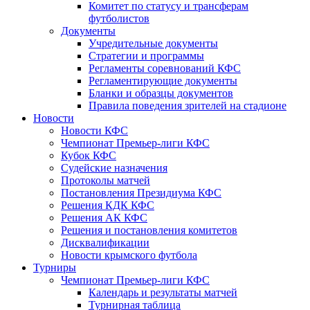
Комитет по статусу и трансферам
футболистов
Документы
Учредительные документы
Стратегии и программы
Регламенты соревнований КФС
Регламентирующие документы
Бланки и образцы документов
Правила поведения зрителей на стадионе
Новости
Новости КФС
Чемпионат Премьер-лиги КФС
Кубок КФС
Судейские назначения
Протоколы матчей
Постановления Президиума КФС
Решения КДК КФС
Решения АК КФС
Решения и постановления комитетов
Дисквалификации
Новости крымского футбола
Турниры
Чемпионат Премьер-лиги КФС
Календарь и результаты матчей
Турнирная таблица