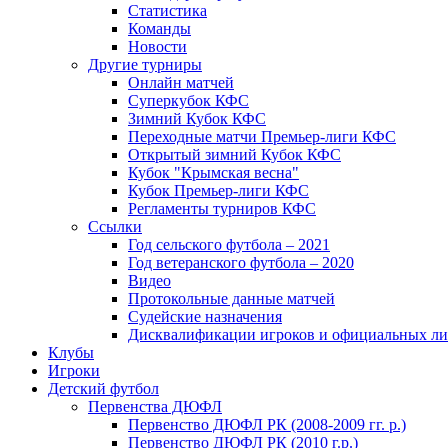
Статистика
Команды
Новости
Другие турниры
Онлайн матчей
Суперкубок КФС
Зимний Кубок КФС
Переходные матчи Премьер-лиги КФС
Открытый зимний Кубок КФС
Кубок "Крымская весна"
Кубок Премьер-лиги КФС
Регламенты турниров КФС
Ссылки
Год сельского футбола – 2021
Год ветеранского футбола – 2020
Видео
Протокольные данные матчей
Судейские назначения
Дисквалификации игроков и официальных ли
Клубы
Игроки
Детский футбол
Первенства ДЮФЛ
Первенство ДЮФЛ РК (2008-2009 гг. р.)
Первенство ДЮФЛ РК (2010 г.р.)