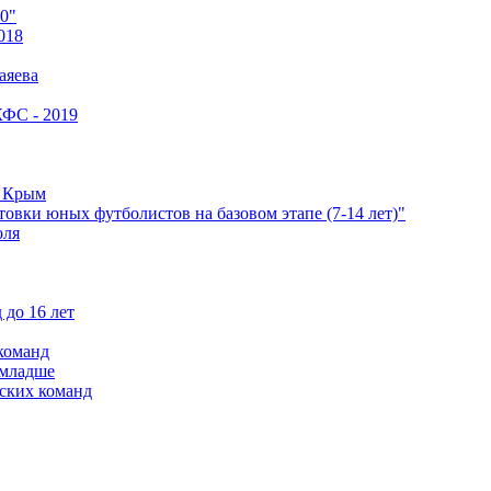
0"
018
аяева
КФС - 2019
е Крым
овки юных футболистов на базовом этапе (7-14 лет)"
оля
 до 16 лет
команд
 младше
ских команд