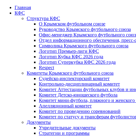
Главная
КФС
Структура КФС
О Крымском футбольном союзе
Руководство Крымского футбольного союза
Офис-менеджер Крымского футбольного союз
Отдел информационного обеспечения, пресс-
Символика Крымского футбольного союза
Логотип Премьер-лиги КФС
Логотип Кубка КФС 2026 года
Логотип Суперкубка КФС 2026 года
Respect
Комитеты Крымского футбольного союза
Судейско-инспекторский комитет
Контрольно-дисциплинарный комитет
Комитет Аттестации футбольных клубов и и
Комитет Детско-юношеского футбола
Комитет мини-футбола, пляжного и женского
Апелляционный комитет
Комитет по проведению соревнований
Комитет по статусу и трансферам футболисто
Документы
Учредительные документы
Стратегии и программы