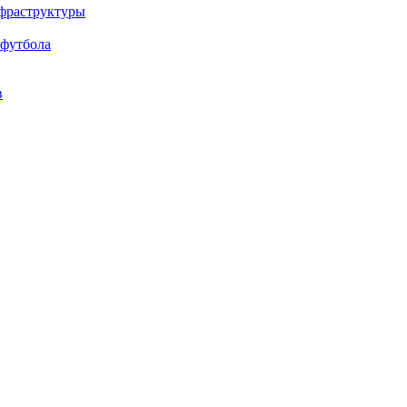
нфраструктуры
 футбола
в