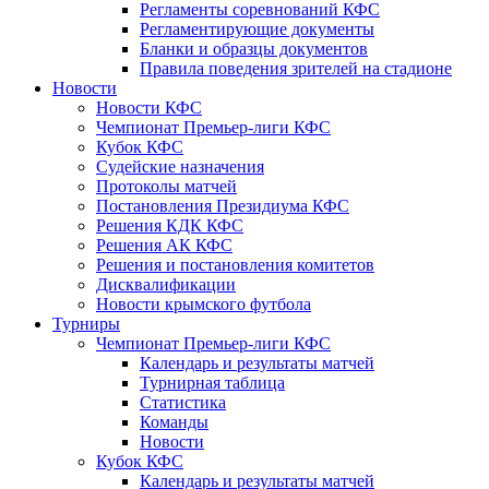
Регламенты соревнований КФС
Регламентирующие документы
Бланки и образцы документов
Правила поведения зрителей на стадионе
Новости
Новости КФС
Чемпионат Премьер-лиги КФС
Кубок КФС
Судейские назначения
Протоколы матчей
Постановления Президиума КФС
Решения КДК КФС
Решения АК КФС
Решения и постановления комитетов
Дисквалификации
Новости крымского футбола
Турниры
Чемпионат Премьер-лиги КФС
Календарь и результаты матчей
Турнирная таблица
Статистика
Команды
Новости
Кубок КФС
Календарь и результаты матчей