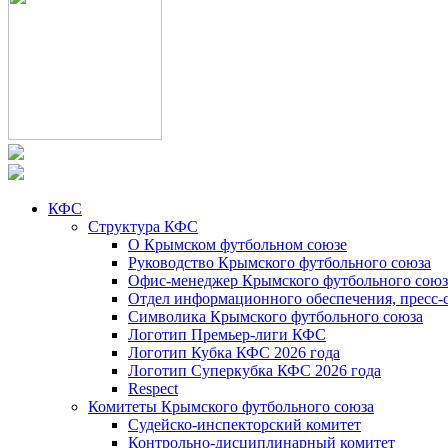
КФС
Структура КФС
О Крымском футбольном союзе
Руководство Крымского футбольного союза
Офис-менеджер Крымского футбольного союз
Отдел информационного обеспечения, пресс-
Символика Крымского футбольного союза
Логотип Премьер-лиги КФС
Логотип Кубка КФС 2026 года
Логотип Суперкубка КФС 2026 года
Respect
Комитеты Крымского футбольного союза
Судейско-инспекторский комитет
Контрольно-дисциплинарный комитет