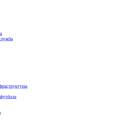
а
служба
нфраструктуры
 футбола
в