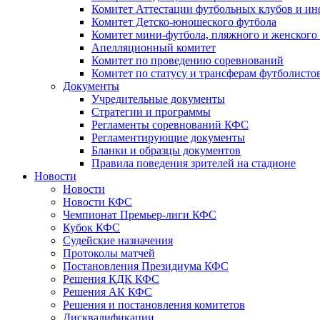
Комитет Аттестации футбольных клубов и и
Комитет Детско-юношеского футбола
Комитет мини-футбола, пляжного и женского
Апелляционный комитет
Комитет по проведению соревнований
Комитет по статусу и трансферам футболисто
Документы
Учредительные документы
Стратегии и программы
Регламенты соревнований КФС
Регламентирующие документы
Бланки и образцы документов
Правила поведения зрителей на стадионе
Новости
Новости
Новости КФС
Чемпионат Премьер-лиги КФС
Кубок КФС
Судейские назначения
Протоколы матчей
Постановления Президиума КФС
Решения КДК КФС
Решения АК КФС
Решения и постановления комитетов
Дисквалификации