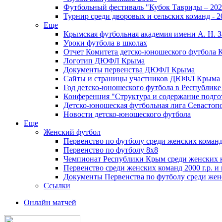
Футбольный фестиваль "Кубок Тавриды – 202
Турнир среди дворовых и сельских команд - 2
Еще
Крымская футбольная академия имени А. Н. З
Уроки футбола в школах
Отчет Комитета детско-юношеского футбола 
Логотип ДЮФЛ Крыма
Документы первенства ДЮФЛ Крыма
Сайты и страницы участников ДЮФЛ Крыма
Год детско-юношеского футбола в Республик
Конференция "Структура и содержание подгот
Детско-юношеская футбольная лига Севастоп
Новости детско-юношеского футбола
Еще
Женский футбол
Первенство по футболу среди женских команд
Первенство по футболу 8х8
Чемпионат Республики Крым среди женских 
Первенство среди женских команд 2000 г.р. и
Документы Первенства по футболу среди жен
Ссылки
Онлайн матчей