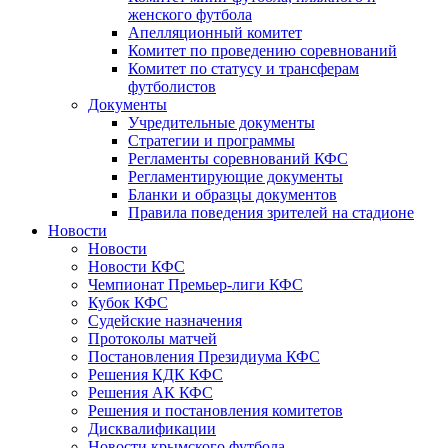
женского футбола
Апелляционный комитет
Комитет по проведению соревнований
Комитет по статусу и трансферам
футболистов
Документы
Учредительные документы
Стратегии и программы
Регламенты соревнований КФС
Регламентирующие документы
Бланки и образцы документов
Правила поведения зрителей на стадионе
Новости
Новости
Новости КФС
Чемпионат Премьер-лиги КФС
Кубок КФС
Судейские назначения
Протоколы матчей
Постановления Президиума КФС
Решения КДК КФС
Решения АК КФС
Решения и постановления комитетов
Дисквалификации
Новости крымского футбола