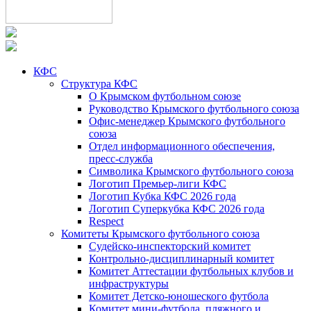
КФС
Структура КФС
О Крымском футбольном союзе
Руководство Крымского футбольного союза
Офис-менеджер Крымского футбольного
союза
Отдел информационного обеспечения,
пресс-служба
Символика Крымского футбольного союза
Логотип Премьер-лиги КФС
Логотип Кубка КФС 2026 года
Логотип Суперкубка КФС 2026 года
Respect
Комитеты Крымского футбольного союза
Судейско-инспекторский комитет
Контрольно-дисциплинарный комитет
Комитет Аттестации футбольных клубов и
инфраструктуры
Комитет Детско-юношеского футбола
Комитет мини-футбола, пляжного и