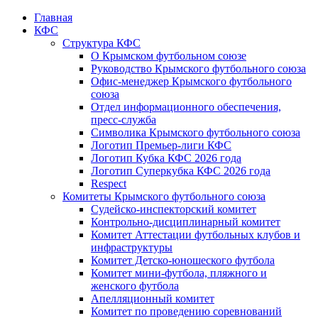
Главная
КФС
Структура КФС
О Крымском футбольном союзе
Руководство Крымского футбольного союза
Офис-менеджер Крымского футбольного
союза
Отдел информационного обеспечения,
пресс-служба
Символика Крымского футбольного союза
Логотип Премьер-лиги КФС
Логотип Кубка КФС 2026 года
Логотип Суперкубка КФС 2026 года
Respect
Комитеты Крымского футбольного союза
Судейско-инспекторский комитет
Контрольно-дисциплинарный комитет
Комитет Аттестации футбольных клубов и
инфраструктуры
Комитет Детско-юношеского футбола
Комитет мини-футбола, пляжного и
женского футбола
Апелляционный комитет
Комитет по проведению соревнований