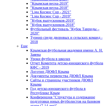
"Крымская весна-2019"
"Крымская весна-2018"
"Liga Космос Cup - 2021"
"Liga Космос Cup - 2019"
"Кубок выпускников-2019"
"Кубок выпускников-2018"
Футбольный фестиваль "Кубок Тавриды –
2020"
Турнир среди дворовых и сельских команд -
2018
Еще
Крымская футбольная академия имени А. Н.
Заяева
Уроки футбола в школах
Отчет Комитета детско-юношеского футбола
КФС - 2019
Логотип ДЮФЛ Крыма
Документы первенства ДЮФЛ Крыма
Сайты и страницы участников ДЮФЛ
Крыма
Год детско-юношеского футбола в
Республике Крым
Конференция "Структура и содержание
подготовки юных футболистов на базовом
этапе (7-14 лет)"