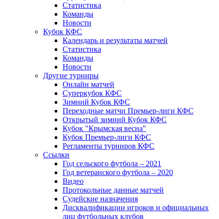
Статистика
Команды
Новости
Кубок КФС
Календарь и результаты матчей
Статистика
Команды
Новости
Другие турниры
Онлайн матчей
Суперкубок КФС
Зимний Кубок КФС
Переходные матчи Премьер-лиги КФС
Открытый зимний Кубок КФС
Кубок "Крымская весна"
Кубок Премьер-лиги КФС
Регламенты турниров КФС
Ссылки
Год сельского футбола – 2021
Год ветеранского футбола – 2020
Видео
Протокольные данные матчей
Судейские назначения
Дисквалификации игроков и официальных
лиц футбольных клубов