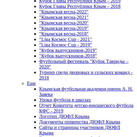
Кубок Главы Республики Крым – 2019
Кубок Главы Республики Крым – 2018
"Крымская весна-2022"
"Крымская весна-2021"
"Крымская весна-2020"
"Крымская весна-2019"
"Крымская весна-2018"
"Liga Космос Cup - 2021"
"Liga Космос Cup - 2019"
"Кубок выпускников-2019"
"Кубок выпускников-2018"
Футбольный фестиваль "Кубок Тавриды –
2020"
Турнир среди дворовых и сельских команд -
2018
Еще
Крымская футбольная академия имени А. Н.
Заяева
Уроки футбола в школах
Отчет Комитета детско-юношеского футбола
КФС - 2019
Логотип ДЮФЛ Крыма
Документы первенства ДЮФЛ Крыма
Сайты и страницы участников ДЮФЛ
Крыма