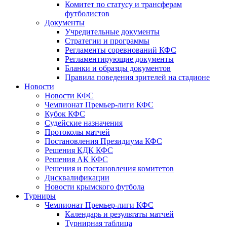
Комитет по статусу и трансферам
футболистов
Документы
Учредительные документы
Стратегии и программы
Регламенты соревнований КФС
Регламентирующие документы
Бланки и образцы документов
Правила поведения зрителей на стадионе
Новости
Новости КФС
Чемпионат Премьер-лиги КФС
Кубок КФС
Судейские назначения
Протоколы матчей
Постановления Президиума КФС
Решения КДК КФС
Решения АК КФС
Решения и постановления комитетов
Дисквалификации
Новости крымского футбола
Турниры
Чемпионат Премьер-лиги КФС
Календарь и результаты матчей
Турнирная таблица