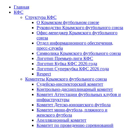
Главная
КФС
Структура КФС
О Крымском футбольном союзе
Руководство Крымского футбольного союза
Офис-менеджер Крымского футбольного
союза
Отдел информационного обеспечения,
пресс-служба
Символика Крымского футбольного союза
Логотип Премьер-лиги КФС
Логотип Кубка КФС 2026 года
Логотип Суперкубка КФС 2026 года
Respect
Комитеты Крымского футбольного союза
Судейско-инспекторский комитет
Контрольно-дисциплинарный комитет
Комитет Аттестации футбольных клубов и
инфраструктуры
Комитет Детско-юношеского футбола
Комитет мини-футбола, пляжного и
женского футбола
Апелляционный комитет
Комитет по проведению соревнований