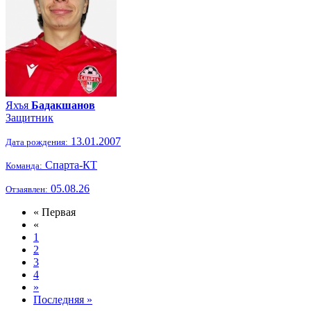
Яхъя
Бадакшанов
Защитник
13.01.2007
Дата рождения:
Спарта-КТ
Команда:
05.08.26
Отзаявлен:
« Первая
«
1
2
3
4
»
Последняя »