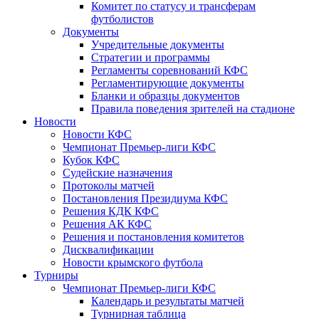
Комитет по статусу и трансферам
футболистов
Документы
Учредительные документы
Стратегии и программы
Регламенты соревнований КФС
Регламентирующие документы
Бланки и образцы документов
Правила поведения зрителей на стадионе
Новости
Новости КФС
Чемпионат Премьер-лиги КФС
Кубок КФС
Судейские назначения
Протоколы матчей
Постановления Президиума КФС
Решения КДК КФС
Решения АК КФС
Решения и постановления комитетов
Дисквалификации
Новости крымского футбола
Турниры
Чемпионат Премьер-лиги КФС
Календарь и результаты матчей
Турнирная таблица