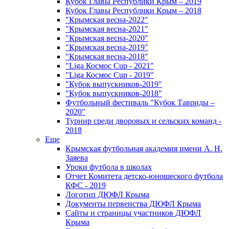
Кубок Главы Республики Крым – 2019
Кубок Главы Республики Крым – 2018
"Крымская весна-2022"
"Крымская весна-2021"
"Крымская весна-2020"
"Крымская весна-2019"
"Крымская весна-2018"
"Liga Космос Cup - 2021"
"Liga Космос Cup - 2019"
"Кубок выпускников-2019"
"Кубок выпускников-2018"
Футбольный фестиваль "Кубок Тавриды –
2020"
Турнир среди дворовых и сельских команд -
2018
Еще
Крымская футбольная академия имени А. Н.
Заяева
Уроки футбола в школах
Отчет Комитета детско-юношеского футбола
КФС - 2019
Логотип ДЮФЛ Крыма
Документы первенства ДЮФЛ Крыма
Сайты и страницы участников ДЮФЛ
Крыма