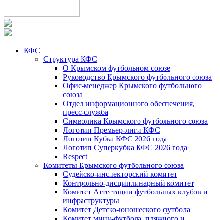
КФС
Структура КФС
О Крымском футбольном союзе
Руководство Крымского футбольного союза
Офис-менеджер Крымского футбольного
союза
Отдел информационного обеспечения,
пресс-служба
Символика Крымского футбольного союза
Логотип Премьер-лиги КФС
Логотип Кубка КФС 2026 года
Логотип Суперкубка КФС 2026 года
Respect
Комитеты Крымского футбольного союза
Судейско-инспекторский комитет
Контрольно-дисциплинарный комитет
Комитет Аттестации футбольных клубов и
инфраструктуры
Комитет Детско-юношеского футбола
Комитет мини-футбола, пляжного и