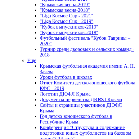
"Крымская весна-2019"
"Крымская весна-2018"
"Liga Космос Cup - 2021"
"Liga Космос Cup - 2019"
"Кубок выпускников-2019"
"Кубок выпускников-2018"
Футбольный фестиваль "Кубок Тавриды –
2020"
Турнир среди дворовых и сельских команд -
2018
Еще
Крымская футбольная академия имени А. Н.
Заяева
Уроки футбола в школах
Отчет Комитета детско-юношеского футбола
КФС - 2019
Логотип ДЮФЛ Крыма
Документы первенства ДЮФЛ Крыма
Сайты и страницы участников ДЮФЛ
Крыма
Год детско-юношеского футбола в
Республике Крым
Конференция "Структура и содержание
подготовки юных футболистов на базовом
этапе (7-14 лет)"