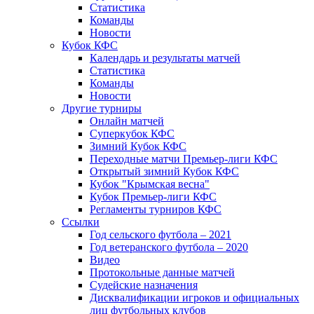
Статистика
Команды
Новости
Кубок КФС
Календарь и результаты матчей
Статистика
Команды
Новости
Другие турниры
Онлайн матчей
Суперкубок КФС
Зимний Кубок КФС
Переходные матчи Премьер-лиги КФС
Открытый зимний Кубок КФС
Кубок "Крымская весна"
Кубок Премьер-лиги КФС
Регламенты турниров КФС
Ссылки
Год сельского футбола – 2021
Год ветеранского футбола – 2020
Видео
Протокольные данные матчей
Судейские назначения
Дисквалификации игроков и официальных
лиц футбольных клубов