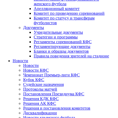
женского футбола
Апелляционный комитет
Комитет по проведению соревнований
Комитет по статусу и трансферам
футболистов
Документы
Учредительные документы
Стратегии и программы
Регламенты соревнований КФС
Регламентирующие документы
Бланки и образцы документов
Правила поведения зрителей на стадионе
Новости
Новости
Новости КФС
Чемпионат Премьер-лиги КФС
Кубок КФС
Судейские назначения
Протоколы матчей
Постановления Президиума КФС
Решения КДК КФС
Решения АК КФС
Решения и постановления комитетов
Дисквалификации
Новости крымского футбола