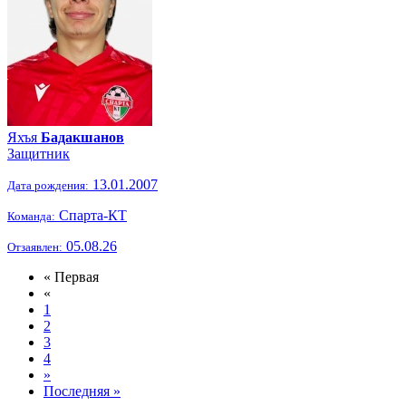
Яхъя
Бадакшанов
Защитник
13.01.2007
Дата рождения:
Спарта-КТ
Команда:
05.08.26
Отзаявлен:
« Первая
«
1
2
3
4
»
Последняя »