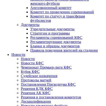
женского футбола
Апелляционный комитет
Комитет по проведению соревнований
Комитет по статусу и трансферам
футболистов
Документы
Учредительные документы
Стратегии и программы
Регламенты соревнований КФС
Регламентирующие документы
Бланки и образцы документов
Правила поведения зрителей на стадионе
Новости
Новости
Новости КФС
Чемпионат Премьер-лиги КФС
Кубок КФС
Судейские назначения
Протоколы матчей
Постановления Президиума КФС
Решения КДК КФС
Решения АК КФС
Решения и постановления комитетов
Дисквалификации
Новости крымского футбола