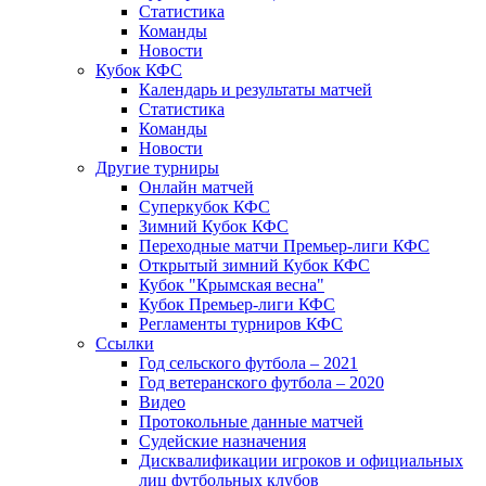
Статистика
Команды
Новости
Кубок КФС
Календарь и результаты матчей
Статистика
Команды
Новости
Другие турниры
Онлайн матчей
Суперкубок КФС
Зимний Кубок КФС
Переходные матчи Премьер-лиги КФС
Открытый зимний Кубок КФС
Кубок "Крымская весна"
Кубок Премьер-лиги КФС
Регламенты турниров КФС
Ссылки
Год сельского футбола – 2021
Год ветеранского футбола – 2020
Видео
Протокольные данные матчей
Судейские назначения
Дисквалификации игроков и официальных
лиц футбольных клубов