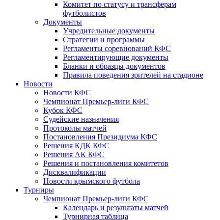
Комитет по статусу и трансферам
футболистов
Документы
Учредительные документы
Стратегии и программы
Регламенты соревнований КФС
Регламентирующие документы
Бланки и образцы документов
Правила поведения зрителей на стадионе
Новости
Новости КФС
Чемпионат Премьер-лиги КФС
Кубок КФС
Судейские назначения
Протоколы матчей
Постановления Президиума КФС
Решения КДК КФС
Решения АК КФС
Решения и постановления комитетов
Дисквалификации
Новости крымского футбола
Турниры
Чемпионат Премьер-лиги КФС
Календарь и результаты матчей
Турнирная таблица