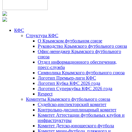
КФС
Структура КФС
О Крымском футбольном союзе
Руководство Крымского футбольного союза
Офис-менеджер Крымского футбольного
союза
Отдел информационного обеспечения,
пресс-служба
Символика Крымского футбольного союза
Логотип Премьер-лиги КФС
Логотип Кубка КФС 2026 года
Логотип Суперкубка КФС 2026 года
Respect
Комитеты Крымского футбольного союза
Судейско-инспекторский комитет
Контрольно-дисциплинарный комитет
Комитет Аттестации футбольных клубов и
инфраструктуры
Комитет Детско-юношеского футбола
Комитет мини-футбола, пляжного и