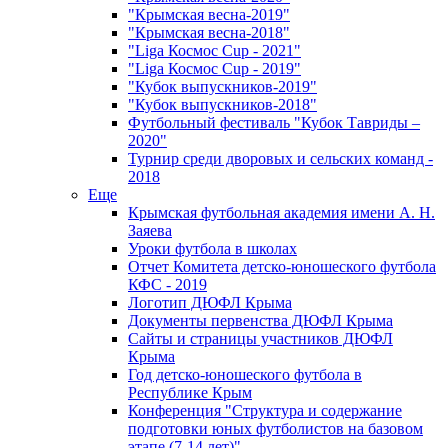
"Крымская весна-2019"
"Крымская весна-2018"
"Liga Космос Cup - 2021"
"Liga Космос Cup - 2019"
"Кубок выпускников-2019"
"Кубок выпускников-2018"
Футбольный фестиваль "Кубок Тавриды –
2020"
Турнир среди дворовых и сельских команд -
2018
Еще
Крымская футбольная академия имени А. Н.
Заяева
Уроки футбола в школах
Отчет Комитета детско-юношеского футбола
КФС - 2019
Логотип ДЮФЛ Крыма
Документы первенства ДЮФЛ Крыма
Сайты и страницы участников ДЮФЛ
Крыма
Год детско-юношеского футбола в
Республике Крым
Конференция "Структура и содержание
подготовки юных футболистов на базовом
этапе (7-14 лет)"