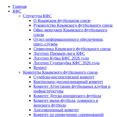
Главная
КФС
Структура КФС
О Крымском футбольном союзе
Руководство Крымского футбольного союза
Офис-менеджер Крымского футбольного
союза
Отдел информационного обеспечения,
пресс-служба
Символика Крымского футбольного союза
Логотип Премьер-лиги КФС
Логотип Кубка КФС 2026 года
Логотип Суперкубка КФС 2026 года
Respect
Комитеты Крымского футбольного союза
Судейско-инспекторский комитет
Контрольно-дисциплинарный комитет
Комитет Аттестации футбольных клубов и
инфраструктуры
Комитет Детско-юношеского футбола
Комитет мини-футбола, пляжного и
женского футбола
Апелляционный комитет
Комитет по проведению соревнований