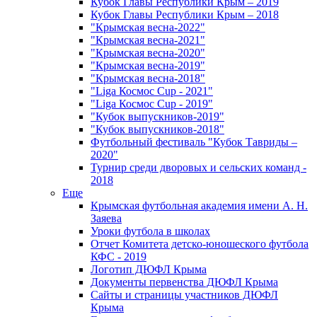
Кубок Главы Республики Крым – 2019
Кубок Главы Республики Крым – 2018
"Крымская весна-2022"
"Крымская весна-2021"
"Крымская весна-2020"
"Крымская весна-2019"
"Крымская весна-2018"
"Liga Космос Cup - 2021"
"Liga Космос Cup - 2019"
"Кубок выпускников-2019"
"Кубок выпускников-2018"
Футбольный фестиваль "Кубок Тавриды –
2020"
Турнир среди дворовых и сельских команд -
2018
Еще
Крымская футбольная академия имени А. Н.
Заяева
Уроки футбола в школах
Отчет Комитета детско-юношеского футбола
КФС - 2019
Логотип ДЮФЛ Крыма
Документы первенства ДЮФЛ Крыма
Сайты и страницы участников ДЮФЛ
Крыма