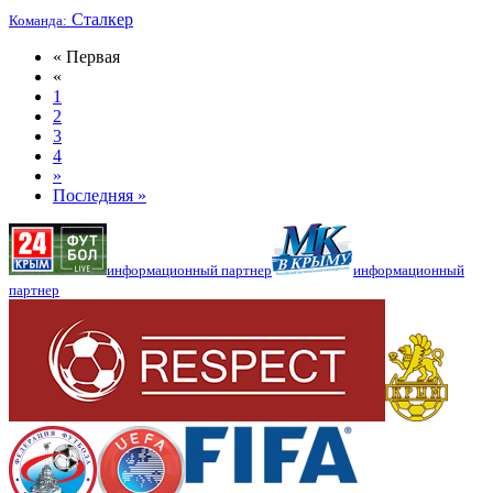
Сталкер
Команда:
« Первая
«
1
2
3
4
»
Последняя »
информационный партнер
информационный
партнер