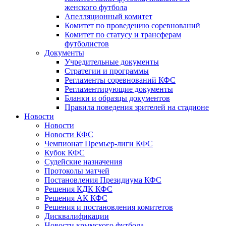
женского футбола
Апелляционный комитет
Комитет по проведению соревнований
Комитет по статусу и трансферам
футболистов
Документы
Учредительные документы
Стратегии и программы
Регламенты соревнований КФС
Регламентирующие документы
Бланки и образцы документов
Правила поведения зрителей на стадионе
Новости
Новости
Новости КФС
Чемпионат Премьер-лиги КФС
Кубок КФС
Судейские назначения
Протоколы матчей
Постановления Президиума КФС
Решения КДК КФС
Решения АК КФС
Решения и постановления комитетов
Дисквалификации
Новости крымского футбола