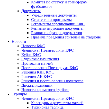
Комитет по статусу и трансферам
футболистов
Документы
Учредительные документы
Стратегии и программы
Регламенты соревнований КФС
Регламентирующие документы
Бланки и образцы документов
Правила поведения зрителей на стадионе
Новости
Новости КФС
Чемпионат Премьер-лиги КФС
Кубок КФС
Судейские назначения
Протоколы матчей
Постановления Президиума КФС
Решения КДК КФС
Решения АК КФС
Решения и постановления комитетов
Дисквалификации
Новости крымского футбола
Турниры
Чемпионат Премьер-лиги КФС
Календарь и результаты матчей
Турнирная таблица