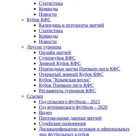
Статистика
Команды
Новости
Кубок КФС
Календарь и результаты матчей
Статистика
Команды
Новости
Другие турниры
Онлайн матчей
Суперкубок КФС
Зимний Кубок КФС
Переходные матчи Премьер-лиги КФС
Открытый зимний Кубок КФС
Кубок "Крымская весна"
Кубок Премьер-лиги КФС
Регламенты турниров КФС
Ссылки
Год сельского футбола – 2021
Год ветеранского футбола – 2020
Видео
Протокольные данные матчей
Судейские назначения
Дисквалификации игроков и официальных
лиц футбольных клубов