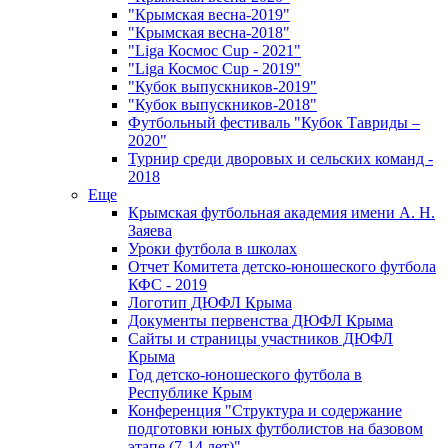
"Крымская весна-2019"
"Крымская весна-2018"
"Liga Космос Cup - 2021"
"Liga Космос Cup - 2019"
"Кубок выпускников-2019"
"Кубок выпускников-2018"
Футбольный фестиваль "Кубок Тавриды –
2020"
Турнир среди дворовых и сельских команд -
2018
Еще
Крымская футбольная академия имени А. Н.
Заяева
Уроки футбола в школах
Отчет Комитета детско-юношеского футбола
КФС - 2019
Логотип ДЮФЛ Крыма
Документы первенства ДЮФЛ Крыма
Сайты и страницы участников ДЮФЛ
Крыма
Год детско-юношеского футбола в
Республике Крым
Конференция "Структура и содержание
подготовки юных футболистов на базовом
этапе (7-14 лет)"