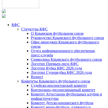
КФС
Структура КФС
О Крымском футбольном союзе
Руководство Крымского футбольного союза
Офис-менеджер Крымского футбольного
союза
Отдел информационного обеспечения,
пресс-служба
Символика Крымского футбольного союза
Логотип Премьер-лиги КФС
Логотип Кубка КФС 2026 года
Логотип Суперкубка КФС 2026 года
Respect
Комитеты Крымского футбольного союза
Судейско-инспекторский комитет
Контрольно-дисциплинарный комитет
Комитет Аттестации футбольных клубов и
инфраструктуры
Комитет Детско-юношеского футбола
Комитет мини-футбола, пляжного и