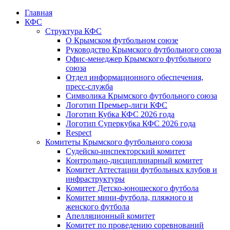
Главная
КФС
Структура КФС
О Крымском футбольном союзе
Руководство Крымского футбольного союза
Офис-менеджер Крымского футбольного
союза
Отдел информационного обеспечения,
пресс-служба
Символика Крымского футбольного союза
Логотип Премьер-лиги КФС
Логотип Кубка КФС 2026 года
Логотип Суперкубка КФС 2026 года
Respect
Комитеты Крымского футбольного союза
Судейско-инспекторский комитет
Контрольно-дисциплинарный комитет
Комитет Аттестации футбольных клубов и
инфраструктуры
Комитет Детско-юношеского футбола
Комитет мини-футбола, пляжного и
женского футбола
Апелляционный комитет
Комитет по проведению соревнований