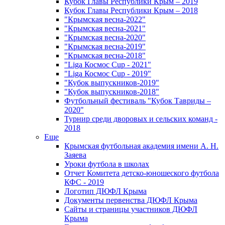
Кубок Главы Республики Крым – 2019
Кубок Главы Республики Крым – 2018
"Крымская весна-2022"
"Крымская весна-2021"
"Крымская весна-2020"
"Крымская весна-2019"
"Крымская весна-2018"
"Liga Космос Cup - 2021"
"Liga Космос Cup - 2019"
"Кубок выпускников-2019"
"Кубок выпускников-2018"
Футбольный фестиваль "Кубок Тавриды –
2020"
Турнир среди дворовых и сельских команд -
2018
Еще
Крымская футбольная академия имени А. Н.
Заяева
Уроки футбола в школах
Отчет Комитета детско-юношеского футбола
КФС - 2019
Логотип ДЮФЛ Крыма
Документы первенства ДЮФЛ Крыма
Сайты и страницы участников ДЮФЛ
Крыма