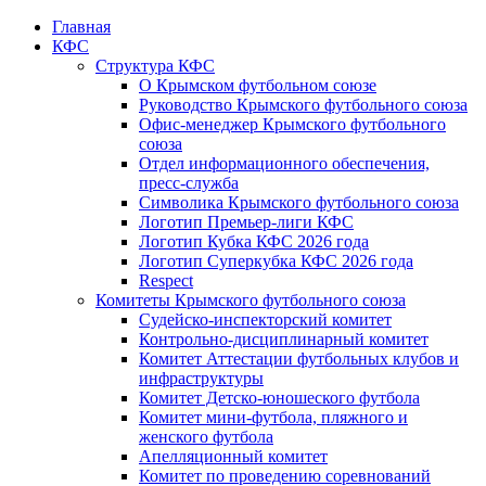
Главная
КФС
Структура КФС
О Крымском футбольном союзе
Руководство Крымского футбольного союза
Офис-менеджер Крымского футбольного
союза
Отдел информационного обеспечения,
пресс-служба
Символика Крымского футбольного союза
Логотип Премьер-лиги КФС
Логотип Кубка КФС 2026 года
Логотип Суперкубка КФС 2026 года
Respect
Комитеты Крымского футбольного союза
Судейско-инспекторский комитет
Контрольно-дисциплинарный комитет
Комитет Аттестации футбольных клубов и
инфраструктуры
Комитет Детско-юношеского футбола
Комитет мини-футбола, пляжного и
женского футбола
Апелляционный комитет
Комитет по проведению соревнований