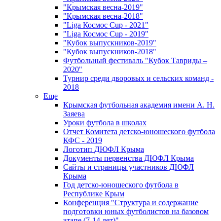
"Крымская весна-2019"
"Крымская весна-2018"
"Liga Космос Cup - 2021"
"Liga Космос Cup - 2019"
"Кубок выпускников-2019"
"Кубок выпускников-2018"
Футбольный фестиваль "Кубок Тавриды –
2020"
Турнир среди дворовых и сельских команд -
2018
Еще
Крымская футбольная академия имени А. Н.
Заяева
Уроки футбола в школах
Отчет Комитета детско-юношеского футбола
КФС - 2019
Логотип ДЮФЛ Крыма
Документы первенства ДЮФЛ Крыма
Сайты и страницы участников ДЮФЛ
Крыма
Год детско-юношеского футбола в
Республике Крым
Конференция "Структура и содержание
подготовки юных футболистов на базовом
этапе (7-14 лет)"