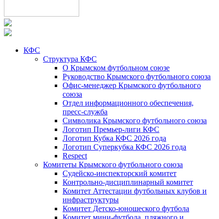
КФС
Структура КФС
О Крымском футбольном союзе
Руководство Крымского футбольного союза
Офис-менеджер Крымского футбольного
союза
Отдел информационного обеспечения,
пресс-служба
Символика Крымского футбольного союза
Логотип Премьер-лиги КФС
Логотип Кубка КФС 2026 года
Логотип Суперкубка КФС 2026 года
Respect
Комитеты Крымского футбольного союза
Судейско-инспекторский комитет
Контрольно-дисциплинарный комитет
Комитет Аттестации футбольных клубов и
инфраструктуры
Комитет Детско-юношеского футбола
Комитет мини-футбола, пляжного и