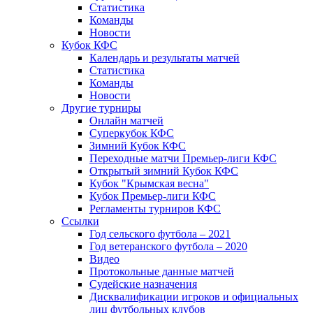
Статистика
Команды
Новости
Кубок КФС
Календарь и результаты матчей
Статистика
Команды
Новости
Другие турниры
Онлайн матчей
Суперкубок КФС
Зимний Кубок КФС
Переходные матчи Премьер-лиги КФС
Открытый зимний Кубок КФС
Кубок "Крымская весна"
Кубок Премьер-лиги КФС
Регламенты турниров КФС
Ссылки
Год сельского футбола – 2021
Год ветеранского футбола – 2020
Видео
Протокольные данные матчей
Судейские назначения
Дисквалификации игроков и официальных
лиц футбольных клубов