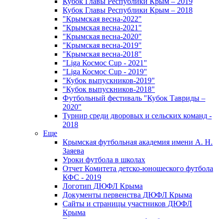
Кубок Главы Республики Крым – 2019
Кубок Главы Республики Крым – 2018
"Крымская весна-2022"
"Крымская весна-2021"
"Крымская весна-2020"
"Крымская весна-2019"
"Крымская весна-2018"
"Liga Космос Cup - 2021"
"Liga Космос Cup - 2019"
"Кубок выпускников-2019"
"Кубок выпускников-2018"
Футбольный фестиваль "Кубок Тавриды –
2020"
Турнир среди дворовых и сельских команд -
2018
Еще
Крымская футбольная академия имени А. Н.
Заяева
Уроки футбола в школах
Отчет Комитета детско-юношеского футбола
КФС - 2019
Логотип ДЮФЛ Крыма
Документы первенства ДЮФЛ Крыма
Сайты и страницы участников ДЮФЛ
Крыма