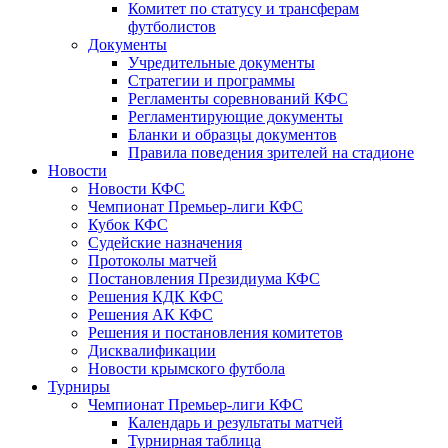
Комитет по статусу и трансферам
футболистов
Документы
Учредительные документы
Стратегии и программы
Регламенты соревнований КФС
Регламентирующие документы
Бланки и образцы документов
Правила поведения зрителей на стадионе
Новости
Новости КФС
Чемпионат Премьер-лиги КФС
Кубок КФС
Судейские назначения
Протоколы матчей
Постановления Президиума КФС
Решения КДК КФС
Решения АК КФС
Решения и постановления комитетов
Дисквалификации
Новости крымского футбола
Турниры
Чемпионат Премьер-лиги КФС
Календарь и результаты матчей
Турнирная таблица