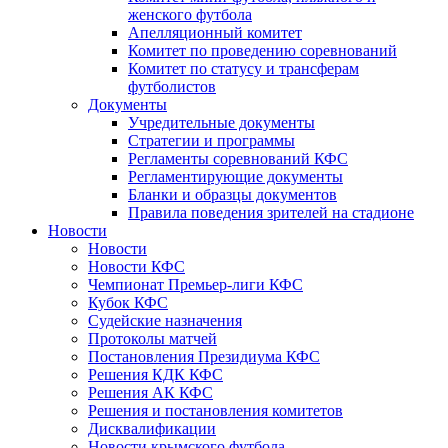
женского футбола
Апелляционный комитет
Комитет по проведению соревнований
Комитет по статусу и трансферам
футболистов
Документы
Учредительные документы
Стратегии и программы
Регламенты соревнований КФС
Регламентирующие документы
Бланки и образцы документов
Правила поведения зрителей на стадионе
Новости
Новости
Новости КФС
Чемпионат Премьер-лиги КФС
Кубок КФС
Судейские назначения
Протоколы матчей
Постановления Президиума КФС
Решения КДК КФС
Решения АК КФС
Решения и постановления комитетов
Дисквалификации
Новости крымского футбола