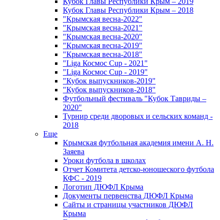
Кубок Главы Республики Крым – 2019
Кубок Главы Республики Крым – 2018
"Крымская весна-2022"
"Крымская весна-2021"
"Крымская весна-2020"
"Крымская весна-2019"
"Крымская весна-2018"
"Liga Космос Cup - 2021"
"Liga Космос Cup - 2019"
"Кубок выпускников-2019"
"Кубок выпускников-2018"
Футбольный фестиваль "Кубок Тавриды –
2020"
Турнир среди дворовых и сельских команд -
2018
Еще
Крымская футбольная академия имени А. Н.
Заяева
Уроки футбола в школах
Отчет Комитета детско-юношеского футбола
КФС - 2019
Логотип ДЮФЛ Крыма
Документы первенства ДЮФЛ Крыма
Сайты и страницы участников ДЮФЛ
Крыма