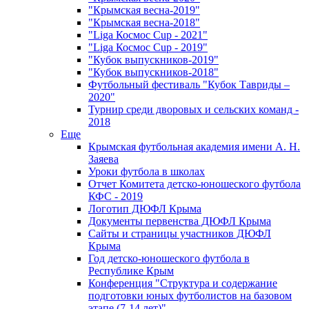
"Крымская весна-2019"
"Крымская весна-2018"
"Liga Космос Cup - 2021"
"Liga Космос Cup - 2019"
"Кубок выпускников-2019"
"Кубок выпускников-2018"
Футбольный фестиваль "Кубок Тавриды –
2020"
Турнир среди дворовых и сельских команд -
2018
Еще
Крымская футбольная академия имени А. Н.
Заяева
Уроки футбола в школах
Отчет Комитета детско-юношеского футбола
КФС - 2019
Логотип ДЮФЛ Крыма
Документы первенства ДЮФЛ Крыма
Сайты и страницы участников ДЮФЛ
Крыма
Год детско-юношеского футбола в
Республике Крым
Конференция "Структура и содержание
подготовки юных футболистов на базовом
этапе (7-14 лет)"