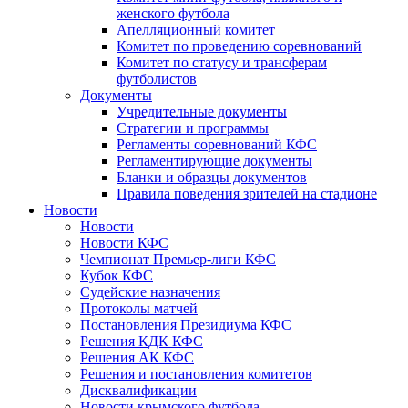
женского футбола
Апелляционный комитет
Комитет по проведению соревнований
Комитет по статусу и трансферам
футболистов
Документы
Учредительные документы
Стратегии и программы
Регламенты соревнований КФС
Регламентирующие документы
Бланки и образцы документов
Правила поведения зрителей на стадионе
Новости
Новости
Новости КФС
Чемпионат Премьер-лиги КФС
Кубок КФС
Судейские назначения
Протоколы матчей
Постановления Президиума КФС
Решения КДК КФС
Решения АК КФС
Решения и постановления комитетов
Дисквалификации
Новости крымского футбола