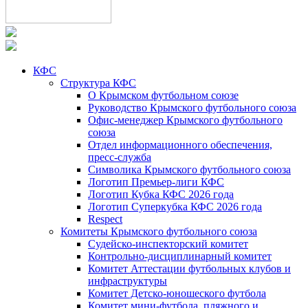
КФС
Структура КФС
О Крымском футбольном союзе
Руководство Крымского футбольного союза
Офис-менеджер Крымского футбольного
союза
Отдел информационного обеспечения,
пресс-служба
Символика Крымского футбольного союза
Логотип Премьер-лиги КФС
Логотип Кубка КФС 2026 года
Логотип Суперкубка КФС 2026 года
Respect
Комитеты Крымского футбольного союза
Судейско-инспекторский комитет
Контрольно-дисциплинарный комитет
Комитет Аттестации футбольных клубов и
инфраструктуры
Комитет Детско-юношеского футбола
Комитет мини-футбола, пляжного и