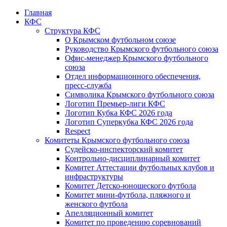
Главная
КФС
Структура КФС
О Крымском футбольном союзе
Руководство Крымского футбольного союза
Офис-менеджер Крымского футбольного
союза
Отдел информационного обеспечения,
пресс-служба
Символика Крымского футбольного союза
Логотип Премьер-лиги КФС
Логотип Кубка КФС 2026 года
Логотип Суперкубка КФС 2026 года
Respect
Комитеты Крымского футбольного союза
Судейско-инспекторский комитет
Контрольно-дисциплинарный комитет
Комитет Аттестации футбольных клубов и
инфраструктуры
Комитет Детско-юношеского футбола
Комитет мини-футбола, пляжного и
женского футбола
Апелляционный комитет
Комитет по проведению соревнований