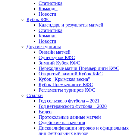
Статистика
Команды
Новости
Кубок КФС
Календарь и результаты матчей
Статистика
Команды
Новости
Другие турниры
Онлайн матчей
Суперкубок КФС
Зимний Кубок КФС
Переходные матчи Премьер-лиги КФС
Открытый зимний Кубок КФС
Кубок "Крымская весна"
Кубок Премьер-лиги КФС
Регламенты турниров КФС
Ссылки
Год сельского футбола – 2021
Год ветеранского футбола – 2020
Видео
Протокольные данные матчей
Судейские назначения
Дисквалификации игроков и официальных
лиц футбольных клубов