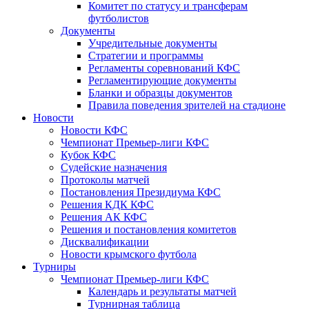
Комитет по статусу и трансферам
футболистов
Документы
Учредительные документы
Стратегии и программы
Регламенты соревнований КФС
Регламентирующие документы
Бланки и образцы документов
Правила поведения зрителей на стадионе
Новости
Новости КФС
Чемпионат Премьер-лиги КФС
Кубок КФС
Судейские назначения
Протоколы матчей
Постановления Президиума КФС
Решения КДК КФС
Решения АК КФС
Решения и постановления комитетов
Дисквалификации
Новости крымского футбола
Турниры
Чемпионат Премьер-лиги КФС
Календарь и результаты матчей
Турнирная таблица