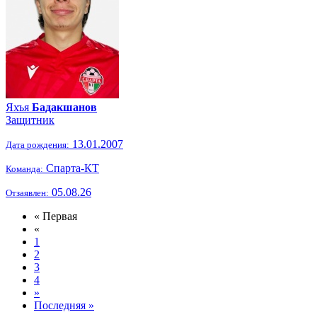
Яхъя
Бадакшанов
Защитник
13.01.2007
Дата рождения:
Спарта-КТ
Команда:
05.08.26
Отзаявлен:
« Первая
«
1
2
3
4
»
Последняя »