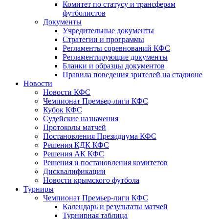
Комитет по статусу и трансферам
футболистов
Документы
Учредительные документы
Стратегии и программы
Регламенты соревнований КФС
Регламентирующие документы
Бланки и образцы документов
Правила поведения зрителей на стадионе
Новости
Новости КФС
Чемпионат Премьер-лиги КФС
Кубок КФС
Судейские назначения
Протоколы матчей
Постановления Президиума КФС
Решения КДК КФС
Решения АК КФС
Решения и постановления комитетов
Дисквалификации
Новости крымского футбола
Турниры
Чемпионат Премьер-лиги КФС
Календарь и результаты матчей
Турнирная таблица