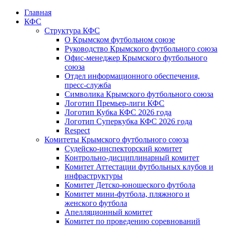
Главная
КФС
Структура КФС
О Крымском футбольном союзе
Руководство Крымского футбольного союза
Офис-менеджер Крымского футбольного
союза
Отдел информационного обеспечения,
пресс-служба
Символика Крымского футбольного союза
Логотип Премьер-лиги КФС
Логотип Кубка КФС 2026 года
Логотип Суперкубка КФС 2026 года
Respect
Комитеты Крымского футбольного союза
Судейско-инспекторский комитет
Контрольно-дисциплинарный комитет
Комитет Аттестации футбольных клубов и
инфраструктуры
Комитет Детско-юношеского футбола
Комитет мини-футбола, пляжного и
женского футбола
Апелляционный комитет
Комитет по проведению соревнований