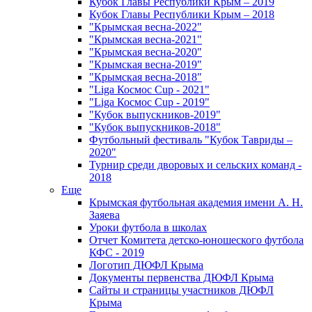
Кубок Главы Республики Крым – 2019
Кубок Главы Республики Крым – 2018
"Крымская весна-2022"
"Крымская весна-2021"
"Крымская весна-2020"
"Крымская весна-2019"
"Крымская весна-2018"
"Liga Космос Cup - 2021"
"Liga Космос Cup - 2019"
"Кубок выпускников-2019"
"Кубок выпускников-2018"
Футбольный фестиваль "Кубок Тавриды –
2020"
Турнир среди дворовых и сельских команд -
2018
Еще
Крымская футбольная академия имени А. Н.
Заяева
Уроки футбола в школах
Отчет Комитета детско-юношеского футбола
КФС - 2019
Логотип ДЮФЛ Крыма
Документы первенства ДЮФЛ Крыма
Сайты и страницы участников ДЮФЛ
Крыма