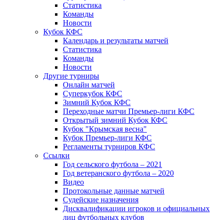
Статистика
Команды
Новости
Кубок КФС
Календарь и результаты матчей
Статистика
Команды
Новости
Другие турниры
Онлайн матчей
Суперкубок КФС
Зимний Кубок КФС
Переходные матчи Премьер-лиги КФС
Открытый зимний Кубок КФС
Кубок "Крымская весна"
Кубок Премьер-лиги КФС
Регламенты турниров КФС
Ссылки
Год сельского футбола – 2021
Год ветеранского футбола – 2020
Видео
Протокольные данные матчей
Судейские назначения
Дисквалификации игроков и официальных
лиц футбольных клубов