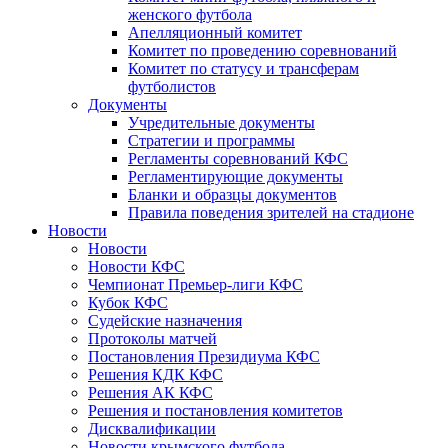
женского футбола
Апелляционный комитет
Комитет по проведению соревнований
Комитет по статусу и трансферам
футболистов
Документы
Учредительные документы
Стратегии и программы
Регламенты соревнований КФС
Регламентирующие документы
Бланки и образцы документов
Правила поведения зрителей на стадионе
Новости
Новости
Новости КФС
Чемпионат Премьер-лиги КФС
Кубок КФС
Судейские назначения
Протоколы матчей
Постановления Президиума КФС
Решения КДК КФС
Решения АК КФС
Решения и постановления комитетов
Дисквалификации
Новости крымского футбола