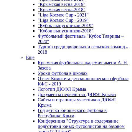
"Крымская весна-2019"
"Крымская весна-2018"
"Liga Космос Cup - 2021"
"Liga Космос Cup - 2019"
"Кубок выпускников-2019"
"Кубок выпускников-2018"
Футбольный фестиваль "Кубок Тавриды –
2020"
Турнир среди дворовых и сельских команд -
2018
Еще
Крымская футбольная академия имени А. Н.
Заяева
Уроки футбола в школах
Отчет Комитета детско-юношеского футбола
КФС - 2019
Логотип ДЮФЛ Крыма
Документы первенства ДЮФЛ Крыма
Сайты и страницы участников ДЮФЛ
Крыма
Год детско-юношеского футбола в
Республике Крым
Конференция "Структура и содержание
подготовки юных футболистов на базовом
этапе (7-14 лет)"