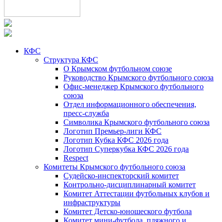
КФС
Структура КФС
О Крымском футбольном союзе
Руководство Крымского футбольного союза
Офис-менеджер Крымского футбольного
союза
Отдел информационного обеспечения,
пресс-служба
Символика Крымского футбольного союза
Логотип Премьер-лиги КФС
Логотип Кубка КФС 2026 года
Логотип Суперкубка КФС 2026 года
Respect
Комитеты Крымского футбольного союза
Судейско-инспекторский комитет
Контрольно-дисциплинарный комитет
Комитет Аттестации футбольных клубов и
инфраструктуры
Комитет Детско-юношеского футбола
Комитет мини-футбола, пляжного и