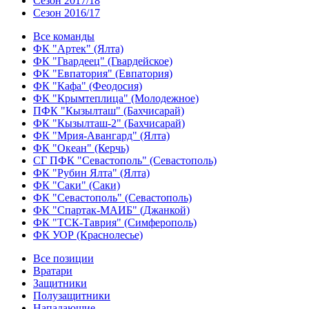
Сезон 2017/18
Сезон 2016/17
Все команды
ФК "Артек" (Ялта)
ФК "Гвардеец" (Гвардейское)
ФК "Евпатория" (Евпатория)
ФК "Кафа" (Феодосия)
ФК "Крымтеплица" (Молодежное)
ПФК "Кызылташ" (Бахчисарай)
ФК "Кызылташ-2" (Бахчисарай)
ФК "Мрия-Авангард" (Ялта)
ФК "Океан" (Керчь)
СГ ПФК "Севастополь" (Севастополь)
ФК "Рубин Ялта" (Ялта)
ФК "Саки" (Саки)
ФК "Севастополь" (Севастополь)
ФК "Спартак-МАИБ" (Джанкой)
ФК "ТСК-Таврия" (Симферополь)
ФК УОР (Краснолесье)
Все позиции
Вратари
Защитники
Полузащитники
Нападающие