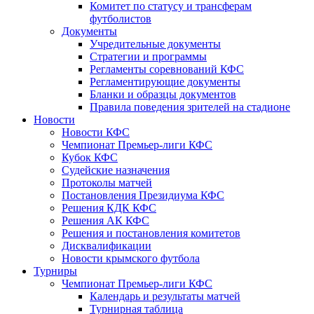
Комитет по статусу и трансферам
футболистов
Документы
Учредительные документы
Стратегии и программы
Регламенты соревнований КФС
Регламентирующие документы
Бланки и образцы документов
Правила поведения зрителей на стадионе
Новости
Новости КФС
Чемпионат Премьер-лиги КФС
Кубок КФС
Судейские назначения
Протоколы матчей
Постановления Президиума КФС
Решения КДК КФС
Решения АК КФС
Решения и постановления комитетов
Дисквалификации
Новости крымского футбола
Турниры
Чемпионат Премьер-лиги КФС
Календарь и результаты матчей
Турнирная таблица