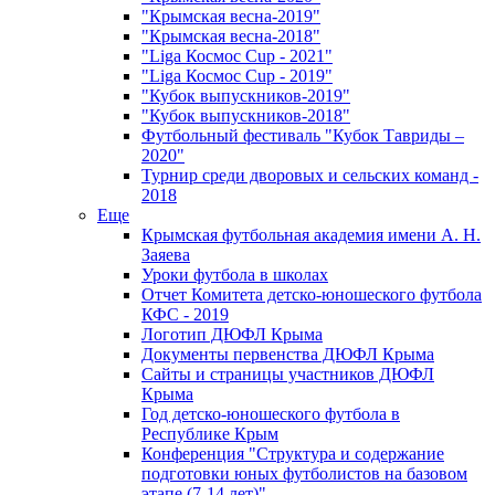
"Крымская весна-2019"
"Крымская весна-2018"
"Liga Космос Cup - 2021"
"Liga Космос Cup - 2019"
"Кубок выпускников-2019"
"Кубок выпускников-2018"
Футбольный фестиваль "Кубок Тавриды –
2020"
Турнир среди дворовых и сельских команд -
2018
Еще
Крымская футбольная академия имени А. Н.
Заяева
Уроки футбола в школах
Отчет Комитета детско-юношеского футбола
КФС - 2019
Логотип ДЮФЛ Крыма
Документы первенства ДЮФЛ Крыма
Сайты и страницы участников ДЮФЛ
Крыма
Год детско-юношеского футбола в
Республике Крым
Конференция "Структура и содержание
подготовки юных футболистов на базовом
этапе (7-14 лет)"