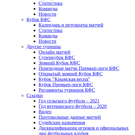
Статистика
Команды
Новости
Кубок КФС
Календарь и результаты матчей
Статистика
Команды
Новости
Другие турниры
Онлайн матчей
Суперкубок КФС
Зимний Кубок КФС
Переходные матчи Премьер-лиги КФС
Открытый зимний Кубок КФС
Кубок "Крымская весна"
Кубок Премьер-лиги КФС
Регламенты турниров КФС
Ссылки
Год сельского футбола – 2021
Год ветеранского футбола – 2020
Видео
Протокольные данные матчей
Судейские назначения
Дисквалификации игроков и официальных
лиц футбольных клубов