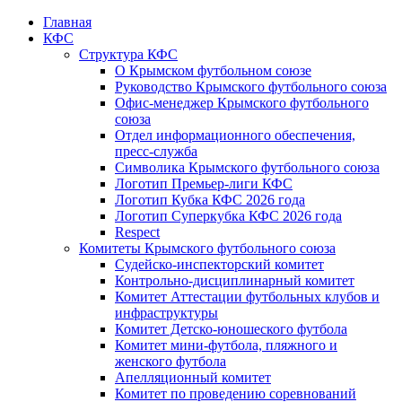
Главная
КФС
Структура КФС
О Крымском футбольном союзе
Руководство Крымского футбольного союза
Офис-менеджер Крымского футбольного
союза
Отдел информационного обеспечения,
пресс-служба
Символика Крымского футбольного союза
Логотип Премьер-лиги КФС
Логотип Кубка КФС 2026 года
Логотип Суперкубка КФС 2026 года
Respect
Комитеты Крымского футбольного союза
Судейско-инспекторский комитет
Контрольно-дисциплинарный комитет
Комитет Аттестации футбольных клубов и
инфраструктуры
Комитет Детско-юношеского футбола
Комитет мини-футбола, пляжного и
женского футбола
Апелляционный комитет
Комитет по проведению соревнований