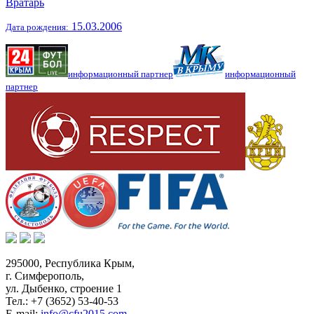
Вратарь
15.03.2006
Дата рождения:
информационный партнер
информационный
партнер
295000,
Республика Крым
,
г. Симферополь
,
ул. Дыбенко, строение 1
Тел.:
+7 (3652) 53-40-53
E-mail:
info@cfu2015.com