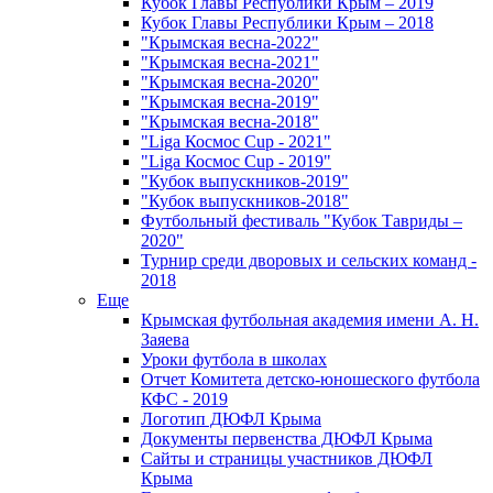
Кубок Главы Республики Крым – 2019
Кубок Главы Республики Крым – 2018
"Крымская весна-2022"
"Крымская весна-2021"
"Крымская весна-2020"
"Крымская весна-2019"
"Крымская весна-2018"
"Liga Космос Cup - 2021"
"Liga Космос Cup - 2019"
"Кубок выпускников-2019"
"Кубок выпускников-2018"
Футбольный фестиваль "Кубок Тавриды –
2020"
Турнир среди дворовых и сельских команд -
2018
Еще
Крымская футбольная академия имени А. Н.
Заяева
Уроки футбола в школах
Отчет Комитета детско-юношеского футбола
КФС - 2019
Логотип ДЮФЛ Крыма
Документы первенства ДЮФЛ Крыма
Сайты и страницы участников ДЮФЛ
Крыма