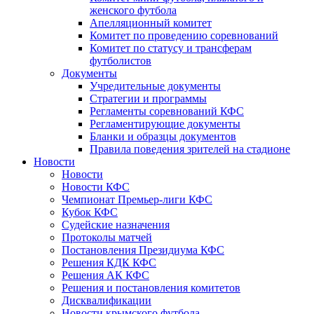
женского футбола
Апелляционный комитет
Комитет по проведению соревнований
Комитет по статусу и трансферам
футболистов
Документы
Учредительные документы
Стратегии и программы
Регламенты соревнований КФС
Регламентирующие документы
Бланки и образцы документов
Правила поведения зрителей на стадионе
Новости
Новости
Новости КФС
Чемпионат Премьер-лиги КФС
Кубок КФС
Судейские назначения
Протоколы матчей
Постановления Президиума КФС
Решения КДК КФС
Решения АК КФС
Решения и постановления комитетов
Дисквалификации
Новости крымского футбола