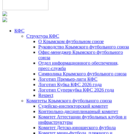
КФС
Структура КФС
О Крымском футбольном союзе
Руководство Крымского футбольного союза
Офис-менеджер Крымского футбольного
союза
Отдел информационного обеспечения,
пресс-служба
Символика Крымского футбольного союза
Логотип Премьер-лиги КФС
Логотип Кубка КФС 2026 года
Логотип Суперкубка КФС 2026 года
Respect
Комитеты Крымского футбольного союза
Судейско-инспекторский комитет
Контрольно-дисциплинарный комитет
Комитет Аттестации футбольных клубов и
инфраструктуры
Комитет Детско-юношеского футбола
Комитет мини-футбола, пляжного и