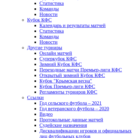
Статистика
Команды
Новости
Кубок КФС
Календарь и результаты матчей
Статистика
Команды
Новости
Другие турниры
Онлайн матчей
Суперкубок КФС
Зимний Кубок КФС
Переходные матчи Премьер-лиги КФС
Открытый зимний Кубок КФС
Кубок "Крымская весна"
Кубок Премьер-лиги КФС
Регламенты турниров КФС
Ссылки
Год сельского футбола – 2021
Год ветеранского футбола – 2020
Видео
Протокольные данные матчей
Судейские назначения
Дисквалификации игроков и официальных
лиц футбольных клубов