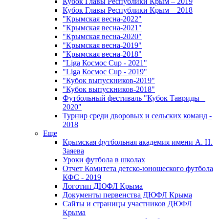
Кубок Главы Республики Крым – 2019
Кубок Главы Республики Крым – 2018
"Крымская весна-2022"
"Крымская весна-2021"
"Крымская весна-2020"
"Крымская весна-2019"
"Крымская весна-2018"
"Liga Космос Cup - 2021"
"Liga Космос Cup - 2019"
"Кубок выпускников-2019"
"Кубок выпускников-2018"
Футбольный фестиваль "Кубок Тавриды –
2020"
Турнир среди дворовых и сельских команд -
2018
Еще
Крымская футбольная академия имени А. Н.
Заяева
Уроки футбола в школах
Отчет Комитета детско-юношеского футбола
КФС - 2019
Логотип ДЮФЛ Крыма
Документы первенства ДЮФЛ Крыма
Сайты и страницы участников ДЮФЛ
Крыма