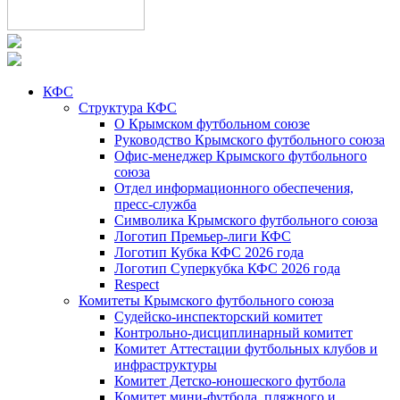
КФС
Структура КФС
О Крымском футбольном союзе
Руководство Крымского футбольного союза
Офис-менеджер Крымского футбольного
союза
Отдел информационного обеспечения,
пресс-служба
Символика Крымского футбольного союза
Логотип Премьер-лиги КФС
Логотип Кубка КФС 2026 года
Логотип Суперкубка КФС 2026 года
Respect
Комитеты Крымского футбольного союза
Судейско-инспекторский комитет
Контрольно-дисциплинарный комитет
Комитет Аттестации футбольных клубов и
инфраструктуры
Комитет Детско-юношеского футбола
Комитет мини-футбола, пляжного и