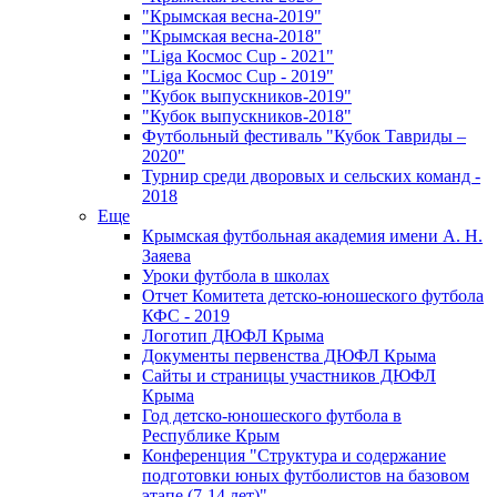
"Крымская весна-2019"
"Крымская весна-2018"
"Liga Космос Cup - 2021"
"Liga Космос Cup - 2019"
"Кубок выпускников-2019"
"Кубок выпускников-2018"
Футбольный фестиваль "Кубок Тавриды –
2020"
Турнир среди дворовых и сельских команд -
2018
Еще
Крымская футбольная академия имени А. Н.
Заяева
Уроки футбола в школах
Отчет Комитета детско-юношеского футбола
КФС - 2019
Логотип ДЮФЛ Крыма
Документы первенства ДЮФЛ Крыма
Сайты и страницы участников ДЮФЛ
Крыма
Год детско-юношеского футбола в
Республике Крым
Конференция "Структура и содержание
подготовки юных футболистов на базовом
этапе (7-14 лет)"