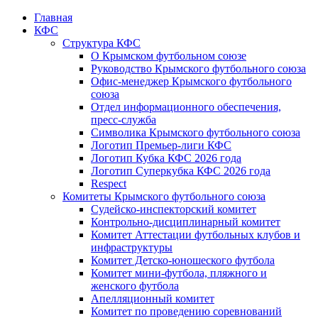
Главная
КФС
Структура КФС
О Крымском футбольном союзе
Руководство Крымского футбольного союза
Офис-менеджер Крымского футбольного
союза
Отдел информационного обеспечения,
пресс-служба
Символика Крымского футбольного союза
Логотип Премьер-лиги КФС
Логотип Кубка КФС 2026 года
Логотип Суперкубка КФС 2026 года
Respect
Комитеты Крымского футбольного союза
Судейско-инспекторский комитет
Контрольно-дисциплинарный комитет
Комитет Аттестации футбольных клубов и
инфраструктуры
Комитет Детско-юношеского футбола
Комитет мини-футбола, пляжного и
женского футбола
Апелляционный комитет
Комитет по проведению соревнований