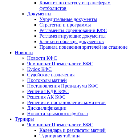
Комитет по статусу и трансферам
футболистов
Документы
Учредительные документы
Стратегии и программы
Регламенты соревнований КФС
Регламентирующие документы
Бланки и образцы документов
Правила поведения зрителей на стадионе
Новости
Новости КФС
Чемпионат Премьер-лиги КФС
Кубок КФС
Судейские назначения
Протоколы матчей
Постановления Президиума КФС
Решения КДК КФС
Решения АК КФС
Решения и постановления комитетов
Дисквалификации
Новости крымского футбола
Турниры
Чемпионат Премьер-лиги КФС
Календарь и результаты матчей
Турнирная таблица