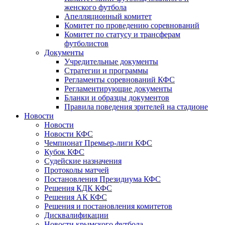
женского футбола
Апелляционный комитет
Комитет по проведению соревнований
Комитет по статусу и трансферам
футболистов
Документы
Учредительные документы
Стратегии и программы
Регламенты соревнований КФС
Регламентирующие документы
Бланки и образцы документов
Правила поведения зрителей на стадионе
Новости
Новости
Новости КФС
Чемпионат Премьер-лиги КФС
Кубок КФС
Судейские назначения
Протоколы матчей
Постановления Президиума КФС
Решения КДК КФС
Решения АК КФС
Решения и постановления комитетов
Дисквалификации
Новости крымского футбола