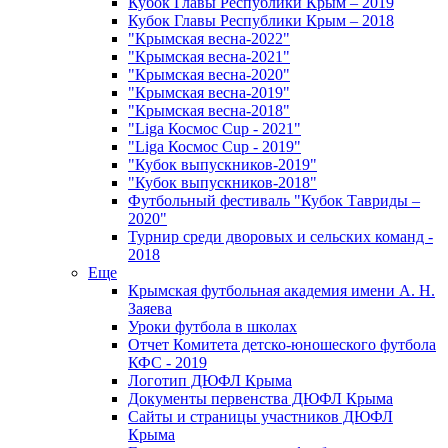
Кубок Главы Республики Крым – 2019
Кубок Главы Республики Крым – 2018
"Крымская весна-2022"
"Крымская весна-2021"
"Крымская весна-2020"
"Крымская весна-2019"
"Крымская весна-2018"
"Liga Космос Cup - 2021"
"Liga Космос Cup - 2019"
"Кубок выпускников-2019"
"Кубок выпускников-2018"
Футбольный фестиваль "Кубок Тавриды –
2020"
Турнир среди дворовых и сельских команд -
2018
Еще
Крымская футбольная академия имени А. Н.
Заяева
Уроки футбола в школах
Отчет Комитета детско-юношеского футбола
КФС - 2019
Логотип ДЮФЛ Крыма
Документы первенства ДЮФЛ Крыма
Сайты и страницы участников ДЮФЛ
Крыма