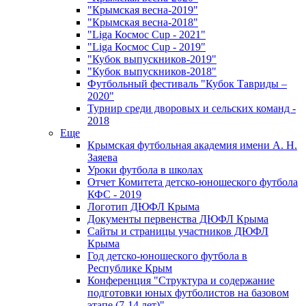
"Крымская весна-2019"
"Крымская весна-2018"
"Liga Космос Cup - 2021"
"Liga Космос Cup - 2019"
"Кубок выпускников-2019"
"Кубок выпускников-2018"
Футбольный фестиваль "Кубок Тавриды –
2020"
Турнир среди дворовых и сельских команд -
2018
Еще
Крымская футбольная академия имени А. Н.
Заяева
Уроки футбола в школах
Отчет Комитета детско-юношеского футбола
КФС - 2019
Логотип ДЮФЛ Крыма
Документы первенства ДЮФЛ Крыма
Сайты и страницы участников ДЮФЛ
Крыма
Год детско-юношеского футбола в
Республике Крым
Конференция "Структура и содержание
подготовки юных футболистов на базовом
этапе (7-14 лет)"