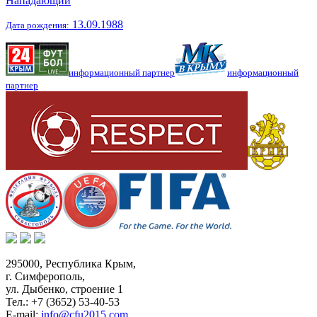
Нападающий
13.09.1988
Дата рождения:
информационный партнер
информационный
партнер
295000,
Республика Крым
,
г. Симферополь
,
ул. Дыбенко, строение 1
Тел.:
+7 (3652) 53-40-53
E-mail:
info@cfu2015.com