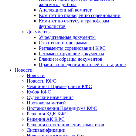
женского футбола
Апелляционный комитет
Комитет по проведению соревнований
Комитет по статусу и трансферам
футболистов
Документы
Учредительные документы
Стратегии и программы
Регламенты соревнований КФС
Регламентирующие документы
Бланки и образцы документов
Правила поведения зрителей на стадионе
Новости
Новости
Новости КФС
Чемпионат Премьер-лиги КФС
Кубок КФС
Судейские назначения
Протоколы матчей
Постановления Президиума КФС
Решения КДК КФС
Решения АК КФС
Решения и постановления комитетов
Дисквалификации
Новости крымского футбола