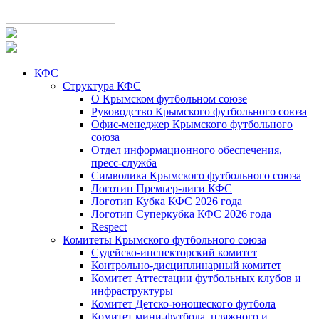
КФС
Структура КФС
О Крымском футбольном союзе
Руководство Крымского футбольного союза
Офис-менеджер Крымского футбольного
союза
Отдел информационного обеспечения,
пресс-служба
Символика Крымского футбольного союза
Логотип Премьер-лиги КФС
Логотип Кубка КФС 2026 года
Логотип Суперкубка КФС 2026 года
Respect
Комитеты Крымского футбольного союза
Судейско-инспекторский комитет
Контрольно-дисциплинарный комитет
Комитет Аттестации футбольных клубов и
инфраструктуры
Комитет Детско-юношеского футбола
Комитет мини-футбола, пляжного и