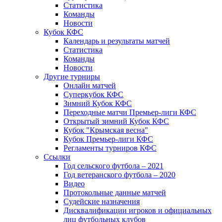
Статистика
Команды
Новости
Кубок КФС
Календарь и результаты матчей
Статистика
Команды
Новости
Другие турниры
Онлайн матчей
Суперкубок КФС
Зимний Кубок КФС
Переходные матчи Премьер-лиги КФС
Открытый зимний Кубок КФС
Кубок "Крымская весна"
Кубок Премьер-лиги КФС
Регламенты турниров КФС
Ссылки
Год сельского футбола – 2021
Год ветеранского футбола – 2020
Видео
Протокольные данные матчей
Судейские назначения
Дисквалификации игроков и официальных
лиц футбольных клубов