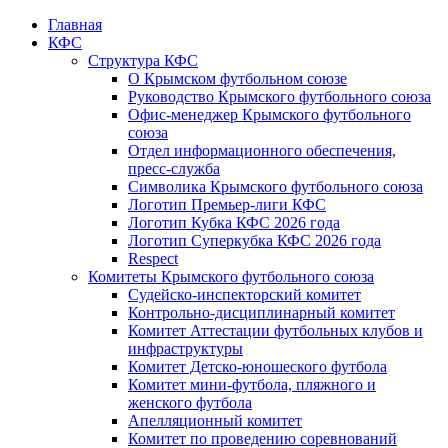
Главная
КФС
Структура КФС
О Крымском футбольном союзе
Руководство Крымского футбольного союза
Офис-менеджер Крымского футбольного
союза
Отдел информационного обеспечения,
пресс-служба
Символика Крымского футбольного союза
Логотип Премьер-лиги КФС
Логотип Кубка КФС 2026 года
Логотип Суперкубка КФС 2026 года
Respect
Комитеты Крымского футбольного союза
Судейско-инспекторский комитет
Контрольно-дисциплинарный комитет
Комитет Аттестации футбольных клубов и
инфраструктуры
Комитет Детско-юношеского футбола
Комитет мини-футбола, пляжного и
женского футбола
Апелляционный комитет
Комитет по проведению соревнований