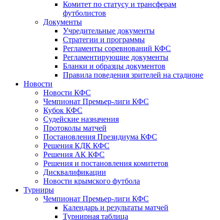
Комитет по статусу и трансферам
футболистов
Документы
Учредительные документы
Стратегии и программы
Регламенты соревнований КФС
Регламентирующие документы
Бланки и образцы документов
Правила поведения зрителей на стадионе
Новости
Новости КФС
Чемпионат Премьер-лиги КФС
Кубок КФС
Судейские назначения
Протоколы матчей
Постановления Президиума КФС
Решения КДК КФС
Решения АК КФС
Решения и постановления комитетов
Дисквалификации
Новости крымского футбола
Турниры
Чемпионат Премьер-лиги КФС
Календарь и результаты матчей
Турнирная таблица