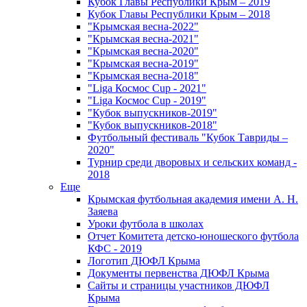
Кубок Главы Республики Крым – 2019
Кубок Главы Республики Крым – 2018
"Крымская весна-2022"
"Крымская весна-2021"
"Крымская весна-2020"
"Крымская весна-2019"
"Крымская весна-2018"
"Liga Космос Cup - 2021"
"Liga Космос Cup - 2019"
"Кубок выпускников-2019"
"Кубок выпускников-2018"
Футбольный фестиваль "Кубок Тавриды –
2020"
Турнир среди дворовых и сельских команд -
2018
Еще
Крымская футбольная академия имени А. Н.
Заяева
Уроки футбола в школах
Отчет Комитета детско-юношеского футбола
КФС - 2019
Логотип ДЮФЛ Крыма
Документы первенства ДЮФЛ Крыма
Сайты и страницы участников ДЮФЛ
Крыма