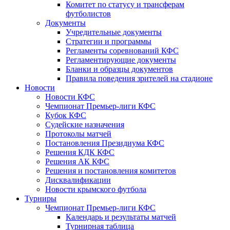
Комитет по статусу и трансферам
футболистов
Документы
Учредительные документы
Стратегии и программы
Регламенты соревнований КФС
Регламентирующие документы
Бланки и образцы документов
Правила поведения зрителей на стадионе
Новости
Новости КФС
Чемпионат Премьер-лиги КФС
Кубок КФС
Судейские назначения
Протоколы матчей
Постановления Президиума КФС
Решения КДК КФС
Решения АК КФС
Решения и постановления комитетов
Дисквалификации
Новости крымского футбола
Турниры
Чемпионат Премьер-лиги КФС
Календарь и результаты матчей
Турнирная таблица