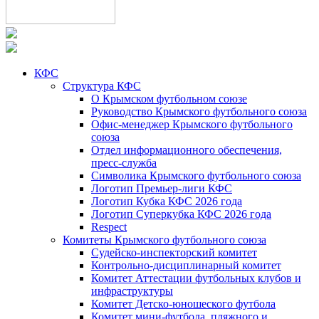
КФС
Структура КФС
О Крымском футбольном союзе
Руководство Крымского футбольного союза
Офис-менеджер Крымского футбольного
союза
Отдел информационного обеспечения,
пресс-служба
Символика Крымского футбольного союза
Логотип Премьер-лиги КФС
Логотип Кубка КФС 2026 года
Логотип Суперкубка КФС 2026 года
Respect
Комитеты Крымского футбольного союза
Судейско-инспекторский комитет
Контрольно-дисциплинарный комитет
Комитет Аттестации футбольных клубов и
инфраструктуры
Комитет Детско-юношеского футбола
Комитет мини-футбола, пляжного и