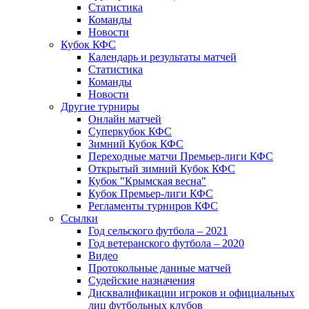
Статистика
Команды
Новости
Кубок КФС
Календарь и результаты матчей
Статистика
Команды
Новости
Другие турниры
Онлайн матчей
Суперкубок КФС
Зимний Кубок КФС
Переходные матчи Премьер-лиги КФС
Открытый зимний Кубок КФС
Кубок "Крымская весна"
Кубок Премьер-лиги КФС
Регламенты турниров КФС
Ссылки
Год сельского футбола – 2021
Год ветеранского футбола – 2020
Видео
Протокольные данные матчей
Судейские назначения
Дисквалификации игроков и официальных
лиц футбольных клубов