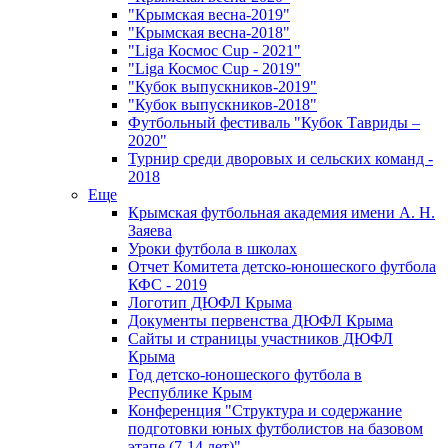
"Крымская весна-2019"
"Крымская весна-2018"
"Liga Космос Cup - 2021"
"Liga Космос Cup - 2019"
"Кубок выпускников-2019"
"Кубок выпускников-2018"
Футбольный фестиваль "Кубок Тавриды –
2020"
Турнир среди дворовых и сельских команд -
2018
Еще
Крымская футбольная академия имени А. Н.
Заяева
Уроки футбола в школах
Отчет Комитета детско-юношеского футбола
КФС - 2019
Логотип ДЮФЛ Крыма
Документы первенства ДЮФЛ Крыма
Сайты и страницы участников ДЮФЛ
Крыма
Год детско-юношеского футбола в
Республике Крым
Конференция "Структура и содержание
подготовки юных футболистов на базовом
этапе (7-14 лет)"