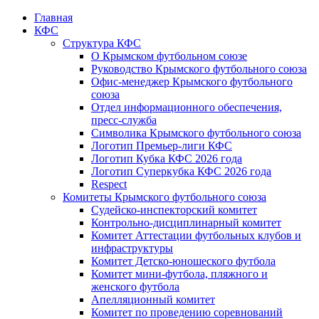
Главная
КФС
Структура КФС
О Крымском футбольном союзе
Руководство Крымского футбольного союза
Офис-менеджер Крымского футбольного
союза
Отдел информационного обеспечения,
пресс-служба
Символика Крымского футбольного союза
Логотип Премьер-лиги КФС
Логотип Кубка КФС 2026 года
Логотип Суперкубка КФС 2026 года
Respect
Комитеты Крымского футбольного союза
Судейско-инспекторский комитет
Контрольно-дисциплинарный комитет
Комитет Аттестации футбольных клубов и
инфраструктуры
Комитет Детско-юношеского футбола
Комитет мини-футбола, пляжного и
женского футбола
Апелляционный комитет
Комитет по проведению соревнований