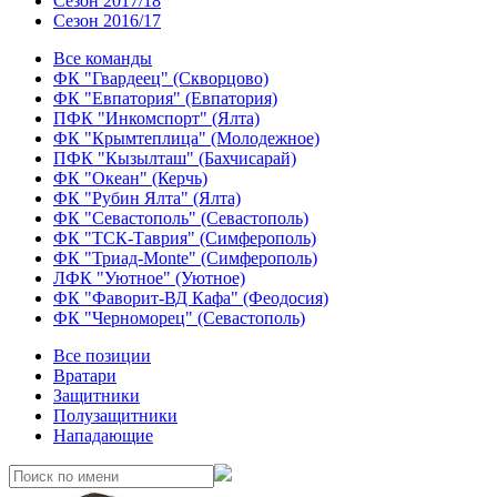
Сезон 2017/18
Сезон 2016/17
Все команды
ФК "Гвардеец" (Скворцово)
ФК "Евпатория" (Евпатория)
ПФК "Инкомспорт" (Ялта)
ФК "Крымтеплица" (Молодежное)
ПФК "Кызылташ" (Бахчисарай)
ФК "Океан" (Керчь)
ФК "Рубин Ялта" (Ялта)
ФК "Севастополь" (Севастополь)
ФК "ТСК-Таврия" (Симферополь)
ФК "Триад-Monte" (Симферополь)
ЛФК "Уютное" (Уютное)
ФК "Фаворит-ВД Кафа" (Феодосия)
ФК "Черноморец" (Севастополь)
Все позиции
Вратари
Защитники
Полузащитники
Нападающие