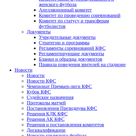
женского футбола
Апелляционный комитет
Комитет по проведению соревнований
Комитет по статусу и трансферам
футболистов
Документы
Учредительные документы
Стратегии и программы
Регламенты соревнований КФС
Регламентирующие документы
Бланки и образцы документов
Правила поведения зрителей на стадионе
Новости
Новости
Новости КФС
Чемпионат Премьер-лиги КФС
Кубок КФС
Судейские назначения
Протоколы матчей
Постановления Президиума КФС
Решения КДК КФС
Решения АК КФС
Решения и постановления комитетов
Дисквалификации
Новости крымского футбола