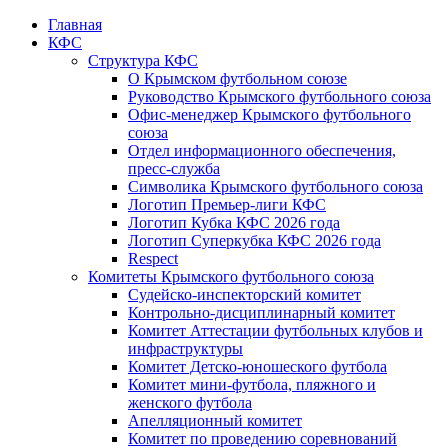
Главная
КФС
Структура КФС
О Крымском футбольном союзе
Руководство Крымского футбольного союза
Офис-менеджер Крымского футбольного
союза
Отдел информационного обеспечения,
пресс-служба
Символика Крымского футбольного союза
Логотип Премьер-лиги КФС
Логотип Кубка КФС 2026 года
Логотип Суперкубка КФС 2026 года
Respect
Комитеты Крымского футбольного союза
Судейско-инспекторский комитет
Контрольно-дисциплинарный комитет
Комитет Аттестации футбольных клубов и
инфраструктуры
Комитет Детско-юношеского футбола
Комитет мини-футбола, пляжного и
женского футбола
Апелляционный комитет
Комитет по проведению соревнований