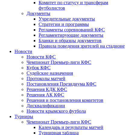
Комитет по статусу и трансферам
футболистов
Документы
Учредительные документы
Стратегии и программы
Регламенты соревнований КФС
Регламентирующие документы
Бланки и образцы документов
Правила поведения зрителей на стадионе
Новости
Новости КФС
Чемпионат Премьер-лиги КФС
Кубок КФС
Судейские назначения
Протоколы матчей
Постановления Президиума КФС
Решения КДК КФС
Решения АК КФС
Решения и постановления комитетов
Дисквалификации
Новости крымского футбола
Турниры
Чемпионат Премьер-лиги КФС
Календарь и результаты матчей
Турнирная таблица