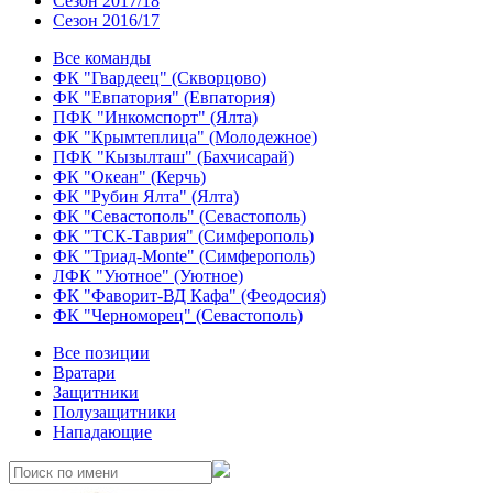
Сезон 2017/18
Сезон 2016/17
Все команды
ФК "Гвардеец" (Скворцово)
ФК "Евпатория" (Евпатория)
ПФК "Инкомспорт" (Ялта)
ФК "Крымтеплица" (Молодежное)
ПФК "Кызылташ" (Бахчисарай)
ФК "Океан" (Керчь)
ФК "Рубин Ялта" (Ялта)
ФК "Севастополь" (Севастополь)
ФК "ТСК-Таврия" (Симферополь)
ФК "Триад-Monte" (Симферополь)
ЛФК "Уютное" (Уютное)
ФК "Фаворит-ВД Кафа" (Феодосия)
ФК "Черноморец" (Севастополь)
Все позиции
Вратари
Защитники
Полузащитники
Нападающие