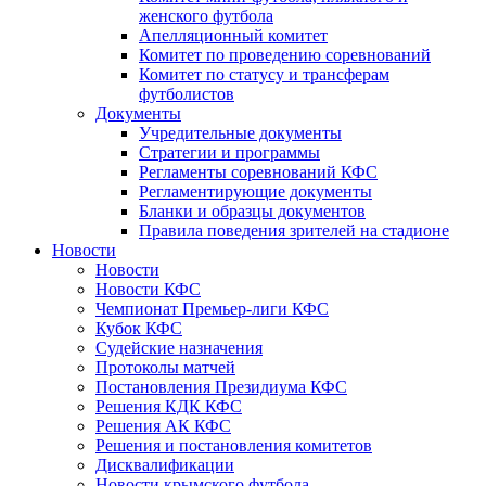
женского футбола
Апелляционный комитет
Комитет по проведению соревнований
Комитет по статусу и трансферам
футболистов
Документы
Учредительные документы
Стратегии и программы
Регламенты соревнований КФС
Регламентирующие документы
Бланки и образцы документов
Правила поведения зрителей на стадионе
Новости
Новости
Новости КФС
Чемпионат Премьер-лиги КФС
Кубок КФС
Судейские назначения
Протоколы матчей
Постановления Президиума КФС
Решения КДК КФС
Решения АК КФС
Решения и постановления комитетов
Дисквалификации
Новости крымского футбола