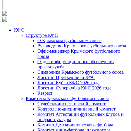
КФС
Структура КФС
О Крымском футбольном союзе
Руководство Крымского футбольного союза
Офис-менеджер Крымского футбольного
союза
Отдел информационного обеспечения,
пресс-служба
Символика Крымского футбольного союза
Логотип Премьер-лиги КФС
Логотип Кубка КФС 2026 года
Логотип Суперкубка КФС 2026 года
Respect
Комитеты Крымского футбольного союза
Судейско-инспекторский комитет
Контрольно-дисциплинарный комитет
Комитет Аттестации футбольных клубов и
инфраструктуры
Комитет Детско-юношеского футбола
Комитет мини-футбола, пляжного и