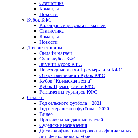
Статистика
Команды
Новости
Кубок КФС
Календарь и результаты матчей
Статистика
Команды
Новости
Другие турниры
Онлайн матчей
Суперкубок КФС
Зимний Кубок КФС
Переходные матчи Премьер-лиги КФС
Открытый зимний Кубок КФС
Кубок "Крымская весна"
Кубок Премьер-лиги КФС
Регламенты турниров КФС
Ссылки
Год сельского футбола – 2021
Год ветеранского футбола – 2020
Видео
Протокольные данные матчей
Судейские назначения
Дисквалификации игроков и официальных
лиц футбольных клубов