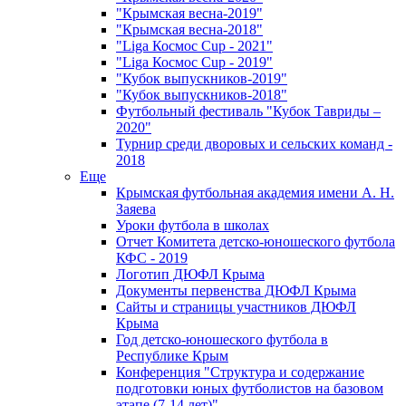
"Крымская весна-2019"
"Крымская весна-2018"
"Liga Космос Cup - 2021"
"Liga Космос Cup - 2019"
"Кубок выпускников-2019"
"Кубок выпускников-2018"
Футбольный фестиваль "Кубок Тавриды –
2020"
Турнир среди дворовых и сельских команд -
2018
Еще
Крымская футбольная академия имени А. Н.
Заяева
Уроки футбола в школах
Отчет Комитета детско-юношеского футбола
КФС - 2019
Логотип ДЮФЛ Крыма
Документы первенства ДЮФЛ Крыма
Сайты и страницы участников ДЮФЛ
Крыма
Год детско-юношеского футбола в
Республике Крым
Конференция "Структура и содержание
подготовки юных футболистов на базовом
этапе (7-14 лет)"