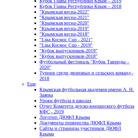
Кубок Главы Республики Крым – 2019
Кубок Главы Республики Крым – 2018
"Крымская весна-2022"
"Крымская весна-2021"
"Крымская весна-2020"
"Крымская весна-2019"
"Крымская весна-2018"
"Liga Космос Cup - 2021"
"Liga Космос Cup - 2019"
"Кубок выпускников-2019"
"Кубок выпускников-2018"
Футбольный фестиваль "Кубок Тавриды –
2020"
Турнир среди дворовых и сельских команд -
2018
Еще
Крымская футбольная академия имени А. Н.
Заяева
Уроки футбола в школах
Отчет Комитета детско-юношеского футбола
КФС - 2019
Логотип ДЮФЛ Крыма
Документы первенства ДЮФЛ Крыма
Сайты и страницы участников ДЮФЛ
Крыма