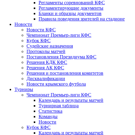
Регламенты соревнований КФС
Регламентирующие документы
Бланки и образцы документов
Правила поведения зрителей на стадионе
Новости
Новости КФС
Чемпионат Премьер-лиги КФС
Кубок КФС
Судейские назначения
Протоколы матчей
Постановления Президиума КФС
Решения КДК КФС
Решения АК КФС
Решения и постановления комитетов
Дисквалификации
Новости крымского футбола
Турниры
Чемпионат Премьер-лиги КФС
Календарь и результаты матчей
Турнирная таблица
Статистика
Команды
Новости
Кубок КФС
Календарь и результаты матчей