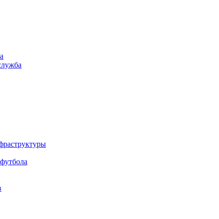
а
служба
нфраструктуры
 футбола
в