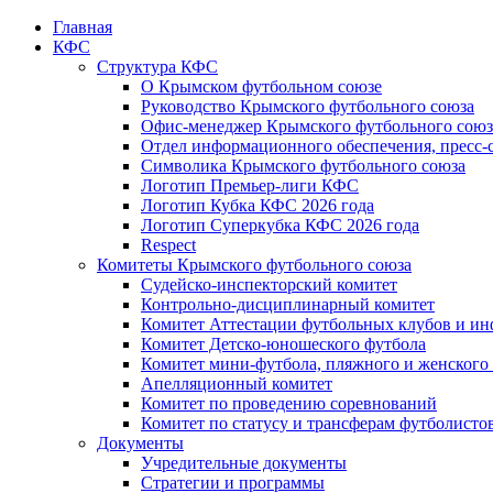
Главная
КФС
Структура КФС
О Крымском футбольном союзе
Руководство Крымского футбольного союза
Офис-менеджер Крымского футбольного союз
Отдел информационного обеспечения, пресс-
Символика Крымского футбольного союза
Логотип Премьер-лиги КФС
Логотип Кубка КФС 2026 года
Логотип Суперкубка КФС 2026 года
Respect
Комитеты Крымского футбольного союза
Судейско-инспекторский комитет
Контрольно-дисциплинарный комитет
Комитет Аттестации футбольных клубов и и
Комитет Детско-юношеского футбола
Комитет мини-футбола, пляжного и женского
Апелляционный комитет
Комитет по проведению соревнований
Комитет по статусу и трансферам футболисто
Документы
Учредительные документы
Стратегии и программы