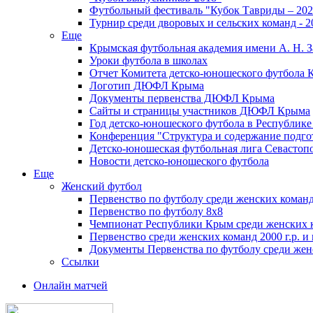
Футбольный фестиваль "Кубок Тавриды – 202
Турнир среди дворовых и сельских команд - 2
Еще
Крымская футбольная академия имени А. Н. З
Уроки футбола в школах
Отчет Комитета детско-юношеского футбола 
Логотип ДЮФЛ Крыма
Документы первенства ДЮФЛ Крыма
Сайты и страницы участников ДЮФЛ Крыма
Год детско-юношеского футбола в Республик
Конференция "Структура и содержание подгот
Детско-юношеская футбольная лига Севастоп
Новости детско-юношеского футбола
Еще
Женский футбол
Первенство по футболу среди женских команд
Первенство по футболу 8х8
Чемпионат Республики Крым среди женских 
Первенство среди женских команд 2000 г.р. и
Документы Первенства по футболу среди жен
Ссылки
Онлайн матчей