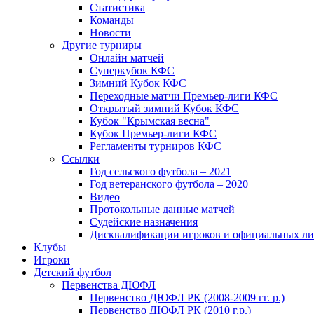
Статистика
Команды
Новости
Другие турниры
Онлайн матчей
Суперкубок КФС
Зимний Кубок КФС
Переходные матчи Премьер-лиги КФС
Открытый зимний Кубок КФС
Кубок "Крымская весна"
Кубок Премьер-лиги КФС
Регламенты турниров КФС
Ссылки
Год сельского футбола – 2021
Год ветеранского футбола – 2020
Видео
Протокольные данные матчей
Судейские назначения
Дисквалификации игроков и официальных ли
Клубы
Игроки
Детский футбол
Первенства ДЮФЛ
Первенство ДЮФЛ РК (2008-2009 гг. р.)
Первенство ДЮФЛ РК (2010 г.р.)