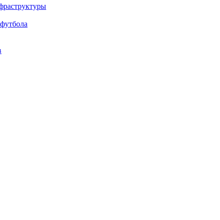
нфраструктуры
 футбола
в