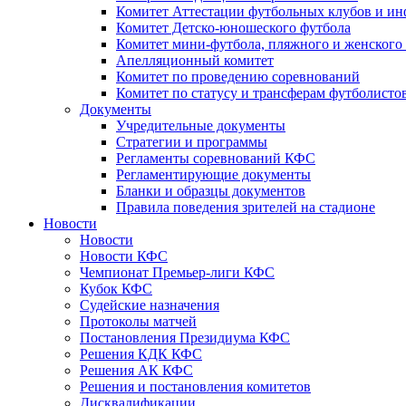
Комитет Аттестации футбольных клубов и и
Комитет Детско-юношеского футбола
Комитет мини-футбола, пляжного и женского
Апелляционный комитет
Комитет по проведению соревнований
Комитет по статусу и трансферам футболисто
Документы
Учредительные документы
Стратегии и программы
Регламенты соревнований КФС
Регламентирующие документы
Бланки и образцы документов
Правила поведения зрителей на стадионе
Новости
Новости
Новости КФС
Чемпионат Премьер-лиги КФС
Кубок КФС
Судейские назначения
Протоколы матчей
Постановления Президиума КФС
Решения КДК КФС
Решения АК КФС
Решения и постановления комитетов
Дисквалификации