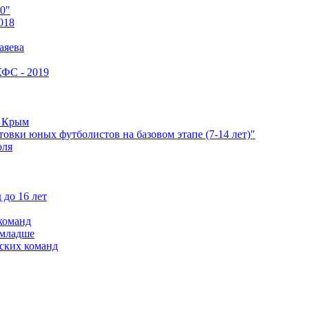
0"
018
аяева
КФС - 2019
е Крым
овки юных футболистов на базовом этапе (7-14 лет)"
оля
 до 16 лет
команд
 младше
ских команд