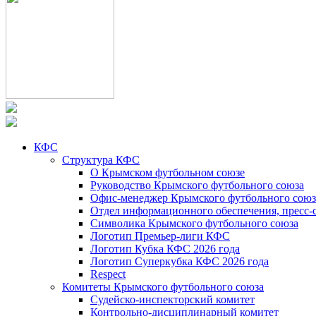
КФС
Структура КФС
О Крымском футбольном союзе
Руководство Крымского футбольного союза
Офис-менеджер Крымского футбольного союз
Отдел информационного обеспечения, пресс-
Символика Крымского футбольного союза
Логотип Премьер-лиги КФС
Логотип Кубка КФС 2026 года
Логотип Суперкубка КФС 2026 года
Respect
Комитеты Крымского футбольного союза
Судейско-инспекторский комитет
Контрольно-дисциплинарный комитет