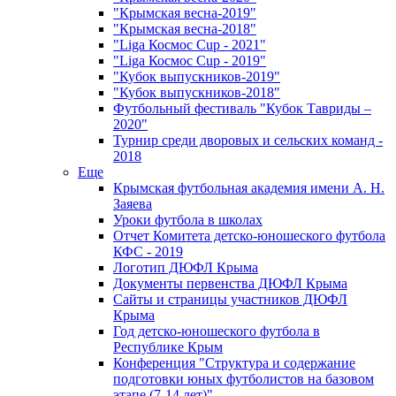
"Крымская весна-2019"
"Крымская весна-2018"
"Liga Космос Cup - 2021"
"Liga Космос Cup - 2019"
"Кубок выпускников-2019"
"Кубок выпускников-2018"
Футбольный фестиваль "Кубок Тавриды –
2020"
Турнир среди дворовых и сельских команд -
2018
Еще
Крымская футбольная академия имени А. Н.
Заяева
Уроки футбола в школах
Отчет Комитета детско-юношеского футбола
КФС - 2019
Логотип ДЮФЛ Крыма
Документы первенства ДЮФЛ Крыма
Сайты и страницы участников ДЮФЛ
Крыма
Год детско-юношеского футбола в
Республике Крым
Конференция "Структура и содержание
подготовки юных футболистов на базовом
этапе (7-14 лет)"