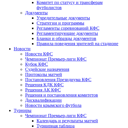
Комитет по статусу и трансферам
футболистов
Документы
Учредительные документы
Стратегии и программы
Регламенты соревнований КФС
Регламентирующие документы
Бланки и образцы документов
Правила поведения зрителей на стадионе
Новости
Новости КФС
Чемпионат Премьер-лиги КФС
Кубок КФС
Судейские назначения
Протоколы матчей
Постановления Президиума КФС
Решения КДК КФС
Решения АК КФС
Решения и постановления комитетов
Дисквалификации
Новости крымского футбола
Турниры
Чемпионат Премьер-лиги КФС
Календарь и результаты матчей
Турнирная таблица