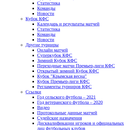
Статистика
Команды
Новости
Кубок КФС
Календарь и результаты матчей
Статистика
Команды
Новости
Другие турниры
Онлайн матчей
Суперкубок КФС
Зимний Кубок КФС
Переходные матчи Премьер-лиги КФС
Открытый зимний Кубок КФС
Кубок "Крымская весна"
Кубок Премьер-лиги КФС
Регламенты турниров КФС
Ссылки
Год сельского футбола – 2021
Год ветеранского футбола – 2020
Видео
Протокольные данные матчей
Судейские назначения
Дисквалификации игроков и официальных
лиц футбольных клубов