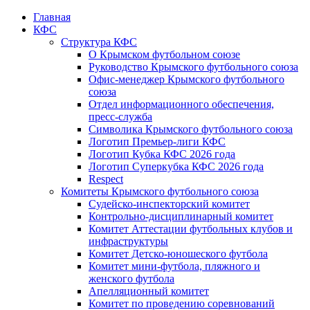
Главная
КФС
Структура КФС
О Крымском футбольном союзе
Руководство Крымского футбольного союза
Офис-менеджер Крымского футбольного
союза
Отдел информационного обеспечения,
пресс-служба
Символика Крымского футбольного союза
Логотип Премьер-лиги КФС
Логотип Кубка КФС 2026 года
Логотип Суперкубка КФС 2026 года
Respect
Комитеты Крымского футбольного союза
Судейско-инспекторский комитет
Контрольно-дисциплинарный комитет
Комитет Аттестации футбольных клубов и
инфраструктуры
Комитет Детско-юношеского футбола
Комитет мини-футбола, пляжного и
женского футбола
Апелляционный комитет
Комитет по проведению соревнований