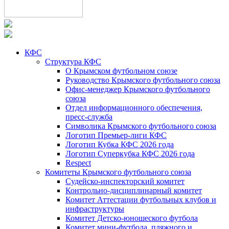
КФС
Структура КФС
О Крымском футбольном союзе
Руководство Крымского футбольного союза
Офис-менеджер Крымского футбольного
союза
Отдел информационного обеспечения,
пресс-служба
Символика Крымского футбольного союза
Логотип Премьер-лиги КФС
Логотип Кубка КФС 2026 года
Логотип Суперкубка КФС 2026 года
Respect
Комитеты Крымского футбольного союза
Судейско-инспекторский комитет
Контрольно-дисциплинарный комитет
Комитет Аттестации футбольных клубов и
инфраструктуры
Комитет Детско-юношеского футбола
Комитет мини-футбола, пляжного и