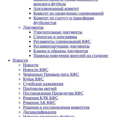
женского футбола
Апелляционный комитет
Комитет по проведению соревнований
Комитет по статусу и трансферам
футболистов
Документы
Учредительные документы
Стратегии и программы
Регламенты соревнований КФС
Регламентирующие документы
Бланки и образцы документов
Правила поведения зрителей на стадионе
Новости
Новости
Новости КФС
Чемпионат Премьер-лиги КФС
Кубок КФС
Судейские назначения
Протоколы матчей
Постановления Президиума КФС
Решения КДК КФС
Решения АК КФС
Решения и постановления комитетов
Дисквалификации
Новости крымского футбола