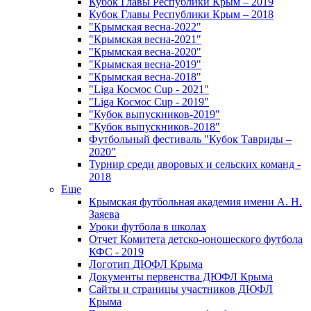
Кубок Главы Республики Крым – 2019
Кубок Главы Республики Крым – 2018
"Крымская весна-2022"
"Крымская весна-2021"
"Крымская весна-2020"
"Крымская весна-2019"
"Крымская весна-2018"
"Liga Космос Cup - 2021"
"Liga Космос Cup - 2019"
"Кубок выпускников-2019"
"Кубок выпускников-2018"
Футбольный фестиваль "Кубок Тавриды –
2020"
Турнир среди дворовых и сельских команд -
2018
Еще
Крымская футбольная академия имени А. Н.
Заяева
Уроки футбола в школах
Отчет Комитета детско-юношеского футбола
КФС - 2019
Логотип ДЮФЛ Крыма
Документы первенства ДЮФЛ Крыма
Сайты и страницы участников ДЮФЛ
Крыма