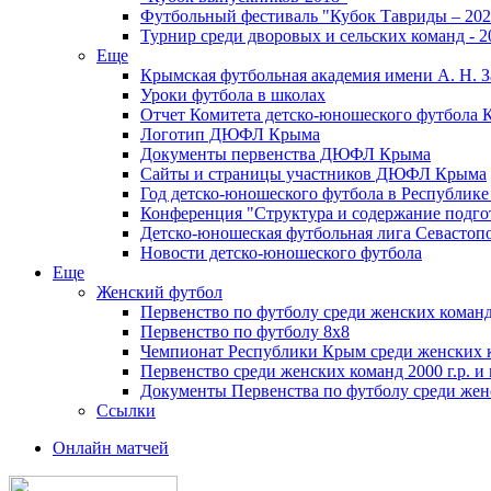
Футбольный фестиваль "Кубок Тавриды – 202
Турнир среди дворовых и сельских команд - 2
Еще
Крымская футбольная академия имени А. Н. З
Уроки футбола в школах
Отчет Комитета детско-юношеского футбола 
Логотип ДЮФЛ Крыма
Документы первенства ДЮФЛ Крыма
Сайты и страницы участников ДЮФЛ Крыма
Год детско-юношеского футбола в Республик
Конференция "Структура и содержание подгот
Детско-юношеская футбольная лига Севастоп
Новости детско-юношеского футбола
Еще
Женский футбол
Первенство по футболу среди женских команд
Первенство по футболу 8х8
Чемпионат Республики Крым среди женских 
Первенство среди женских команд 2000 г.р. и
Документы Первенства по футболу среди жен
Ссылки
Онлайн матчей