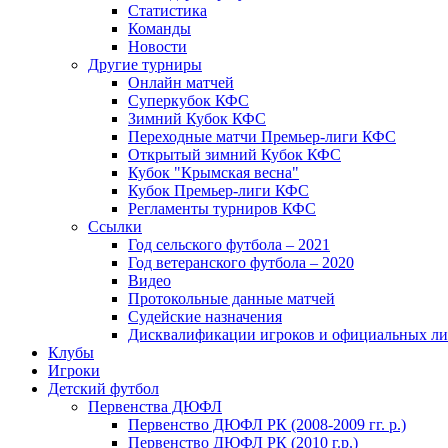
Статистика
Команды
Новости
Другие турниры
Онлайн матчей
Суперкубок КФС
Зимний Кубок КФС
Переходные матчи Премьер-лиги КФС
Открытый зимний Кубок КФС
Кубок "Крымская весна"
Кубок Премьер-лиги КФС
Регламенты турниров КФС
Ссылки
Год сельского футбола – 2021
Год ветеранского футбола – 2020
Видео
Протокольные данные матчей
Судейские назначения
Дисквалификации игроков и официальных ли
Клубы
Игроки
Детский футбол
Первенства ДЮФЛ
Первенство ДЮФЛ РК (2008-2009 гг. р.)
Первенство ДЮФЛ РК (2010 г.р.)