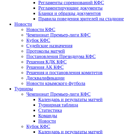
Регламенты соревнований КФС
Регламентирующие документы
Бланки и образцы документов
Правила поведения зрителей на стадионе
Новости
Новости КФС
Чемпионат Премьер-лиги КФС
Кубок КФС
Судейские назначения
Протоколы матчей
Постановления Президиума КФС
Решения КДК КФС
Решения АК КФС
Решения и постановления комитетов
Дисквалификации
Новости крымского футбола
Турниры
Чемпионат Премьер-лиги КФС
Календарь и результаты матчей
Турнирная таблица
Статистика
Команды
Новости
Кубок КФС
Календарь и результаты матчей