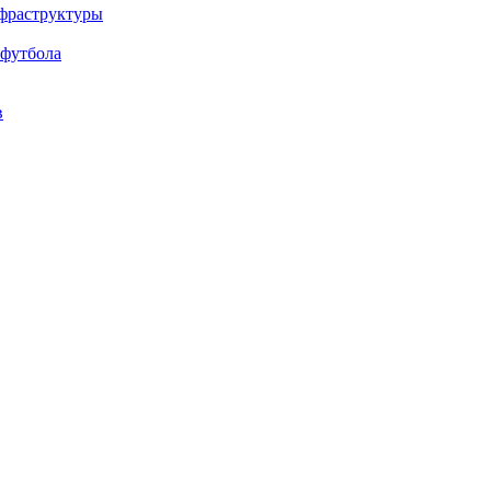
нфраструктуры
 футбола
в