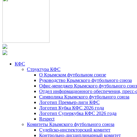
КФС
Структура КФС
О Крымском футбольном союзе
Руководство Крымского футбольного союза
Офис-менеджер Крымского футбольного союз
Отдел информационного обеспечения, пресс-
Символика Крымского футбольного союза
Логотип Премьер-лиги КФС
Логотип Кубка КФС 2026 года
Логотип Суперкубка КФС 2026 года
Respect
Комитеты Крымского футбольного союза
Судейско-инспекторский комитет
Контрольно-дисциплинарный комитет