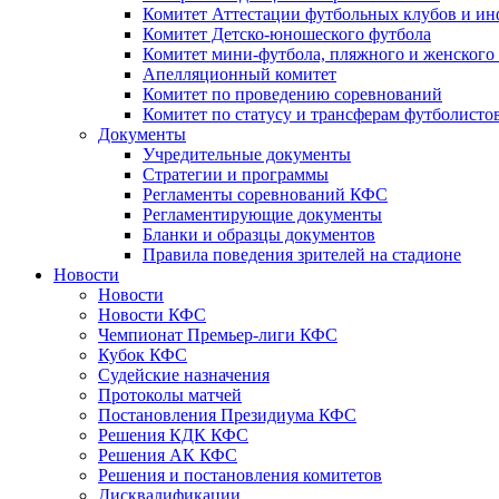
Комитет Аттестации футбольных клубов и и
Комитет Детско-юношеского футбола
Комитет мини-футбола, пляжного и женского
Апелляционный комитет
Комитет по проведению соревнований
Комитет по статусу и трансферам футболисто
Документы
Учредительные документы
Стратегии и программы
Регламенты соревнований КФС
Регламентирующие документы
Бланки и образцы документов
Правила поведения зрителей на стадионе
Новости
Новости
Новости КФС
Чемпионат Премьер-лиги КФС
Кубок КФС
Судейские назначения
Протоколы матчей
Постановления Президиума КФС
Решения КДК КФС
Решения АК КФС
Решения и постановления комитетов
Дисквалификации