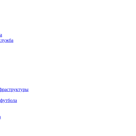
а
служба
нфраструктуры
 футбола
в