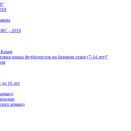
0"
018
аяева
КФС - 2019
е Крым
овки юных футболистов на базовом этапе (7-14 лет)"
оля
 до 16 лет
команд
 младше
ских команд