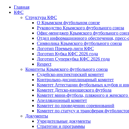
Главная
КФС
Структура КФС
О Крымском футбольном союзе
Руководство Крымского футбольного союза
Офис-менеджер Крымского футбольного союз
Отдел информационного обеспечения, пресс-
Символика Крымского футбольного союза
Логотип Премьер-лиги КФС
Логотип Кубка КФС 2026 года
Логотип Суперкубка КФС 2026 года
Respect
Комитеты Крымского футбольного союза
Судейско-инспекторский комитет
Контрольно-дисциплинарный комитет
Комитет Аттестации футбольных клубов и и
Комитет Детско-юношеского футбола
Комитет мини-футбола, пляжного и женского
Апелляционный комитет
Комитет по проведению соревнований
Комитет по статусу и трансферам футболисто
Документы
Учредительные документы
Стратегии и программы