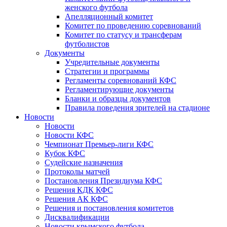
женского футбола
Апелляционный комитет
Комитет по проведению соревнований
Комитет по статусу и трансферам
футболистов
Документы
Учредительные документы
Стратегии и программы
Регламенты соревнований КФС
Регламентирующие документы
Бланки и образцы документов
Правила поведения зрителей на стадионе
Новости
Новости
Новости КФС
Чемпионат Премьер-лиги КФС
Кубок КФС
Судейские назначения
Протоколы матчей
Постановления Президиума КФС
Решения КДК КФС
Решения АК КФС
Решения и постановления комитетов
Дисквалификации
Новости крымского футбола