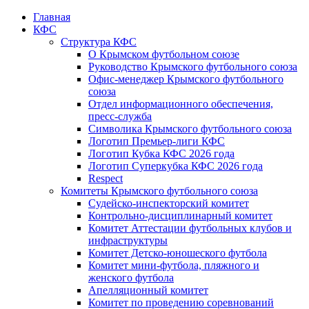
Главная
КФС
Структура КФС
О Крымском футбольном союзе
Руководство Крымского футбольного союза
Офис-менеджер Крымского футбольного
союза
Отдел информационного обеспечения,
пресс-служба
Символика Крымского футбольного союза
Логотип Премьер-лиги КФС
Логотип Кубка КФС 2026 года
Логотип Суперкубка КФС 2026 года
Respect
Комитеты Крымского футбольного союза
Судейско-инспекторский комитет
Контрольно-дисциплинарный комитет
Комитет Аттестации футбольных клубов и
инфраструктуры
Комитет Детско-юношеского футбола
Комитет мини-футбола, пляжного и
женского футбола
Апелляционный комитет
Комитет по проведению соревнований