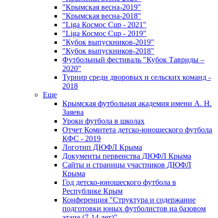
"Крымская весна-2019"
"Крымская весна-2018"
"Liga Космос Cup - 2021"
"Liga Космос Cup - 2019"
"Кубок выпускников-2019"
"Кубок выпускников-2018"
Футбольный фестиваль "Кубок Тавриды –
2020"
Турнир среди дворовых и сельских команд -
2018
Еще
Крымская футбольная академия имени А. Н.
Заяева
Уроки футбола в школах
Отчет Комитета детско-юношеского футбола
КФС - 2019
Логотип ДЮФЛ Крыма
Документы первенства ДЮФЛ Крыма
Сайты и страницы участников ДЮФЛ
Крыма
Год детско-юношеского футбола в
Республике Крым
Конференция "Структура и содержание
подготовки юных футболистов на базовом
этапе (7-14 лет)"