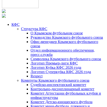
КФС
Структура КФС
О Крымском футбольном союзе
Руководство Крымского футбольного союза
Офис-менеджер Крымского футбольного
союза
Отдел информационного обеспечения,
пресс-служба
Символика Крымского футбольного союза
Логотип Премьер-лиги КФС
Логотип Кубка КФС 2026 года
Логотип Суперкубка КФС 2026 года
Respect
Комитеты Крымского футбольного союза
Судейско-инспекторский комитет
Контрольно-дисциплинарный комитет
Комитет Аттестации футбольных клубов и
инфраструктуры
Комитет Детско-юношеского футбола
Комитет мини-футбола, пляжного и