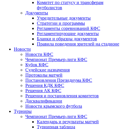
Комитет по статусу и трансферам
футболистов
Документы
Учредительные документы
Стратегии и программы
Регламенты соревнований КФС
Регламентирующие документы
Бланки и образцы документов
Правила поведения зрителей на стадионе
Новости
Новости КФС
Чемпионат Премьер-лиги КФС
Кубок КФС
Судейские назначения
Протоколы матчей
Постановления Президиума КФС
Решения КДК КФС
Решения АК КФС
Решения и постановления комитетов
Дисквалификации
Новости крымского футбола
Турниры
Чемпионат Премьер-лиги КФС
Календарь и результаты матчей
Турнирная таблица