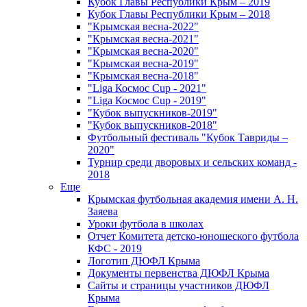
Кубок Главы Республики Крым – 2019
Кубок Главы Республики Крым – 2018
"Крымская весна-2022"
"Крымская весна-2021"
"Крымская весна-2020"
"Крымская весна-2019"
"Крымская весна-2018"
"Liga Космос Cup - 2021"
"Liga Космос Cup - 2019"
"Кубок выпускников-2019"
"Кубок выпускников-2018"
Футбольный фестиваль "Кубок Тавриды –
2020"
Турнир среди дворовых и сельских команд -
2018
Еще
Крымская футбольная академия имени А. Н.
Заяева
Уроки футбола в школах
Отчет Комитета детско-юношеского футбола
КФС - 2019
Логотип ДЮФЛ Крыма
Документы первенства ДЮФЛ Крыма
Сайты и страницы участников ДЮФЛ
Крыма