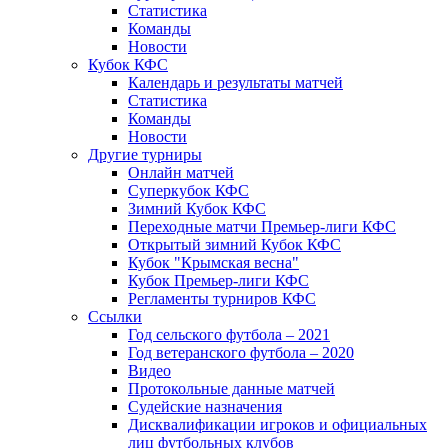
Статистика
Команды
Новости
Кубок КФС
Календарь и результаты матчей
Статистика
Команды
Новости
Другие турниры
Онлайн матчей
Суперкубок КФС
Зимний Кубок КФС
Переходные матчи Премьер-лиги КФС
Открытый зимний Кубок КФС
Кубок "Крымская весна"
Кубок Премьер-лиги КФС
Регламенты турниров КФС
Ссылки
Год сельского футбола – 2021
Год ветеранского футбола – 2020
Видео
Протокольные данные матчей
Судейские назначения
Дисквалификации игроков и официальных
лиц футбольных клубов