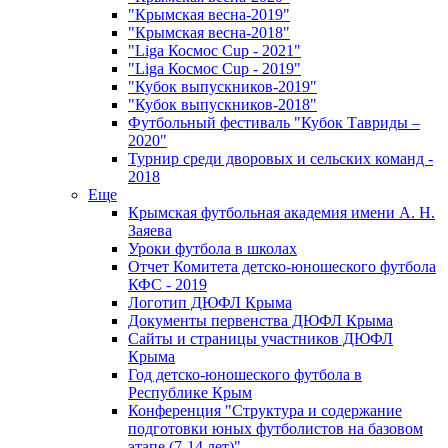
"Крымская весна-2019"
"Крымская весна-2018"
"Liga Космос Cup - 2021"
"Liga Космос Cup - 2019"
"Кубок выпускников-2019"
"Кубок выпускников-2018"
Футбольный фестиваль "Кубок Тавриды –
2020"
Турнир среди дворовых и сельских команд -
2018
Еще
Крымская футбольная академия имени А. Н.
Заяева
Уроки футбола в школах
Отчет Комитета детско-юношеского футбола
КФС - 2019
Логотип ДЮФЛ Крыма
Документы первенства ДЮФЛ Крыма
Сайты и страницы участников ДЮФЛ
Крыма
Год детско-юношеского футбола в
Республике Крым
Конференция "Структура и содержание
подготовки юных футболистов на базовом
этапе (7-14 лет)"