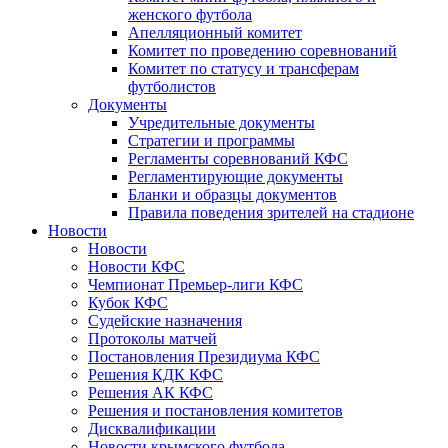
женского футбола
Апелляционный комитет
Комитет по проведению соревнований
Комитет по статусу и трансферам
футболистов
Документы
Учредительные документы
Стратегии и программы
Регламенты соревнований КФС
Регламентирующие документы
Бланки и образцы документов
Правила поведения зрителей на стадионе
Новости
Новости
Новости КФС
Чемпионат Премьер-лиги КФС
Кубок КФС
Судейские назначения
Протоколы матчей
Постановления Президиума КФС
Решения КДК КФС
Решения АК КФС
Решения и постановления комитетов
Дисквалификации
Новости крымского футбола