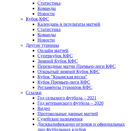
Статистика
Команды
Новости
Кубок КФС
Календарь и результаты матчей
Статистика
Команды
Новости
Другие турниры
Онлайн матчей
Суперкубок КФС
Зимний Кубок КФС
Переходные матчи Премьер-лиги КФС
Открытый зимний Кубок КФС
Кубок "Крымская весна"
Кубок Премьер-лиги КФС
Регламенты турниров КФС
Ссылки
Год сельского футбола – 2021
Год ветеранского футбола – 2020
Видео
Протокольные данные матчей
Судейские назначения
Дисквалификации игроков и официальных
лиц футбольных клубов