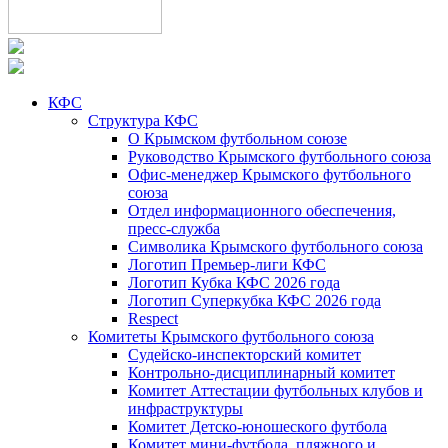
КФС
Структура КФС
О Крымском футбольном союзе
Руководство Крымского футбольного союза
Офис-менеджер Крымского футбольного
союза
Отдел информационного обеспечения,
пресс-служба
Символика Крымского футбольного союза
Логотип Премьер-лиги КФС
Логотип Кубка КФС 2026 года
Логотип Суперкубка КФС 2026 года
Respect
Комитеты Крымского футбольного союза
Судейско-инспекторский комитет
Контрольно-дисциплинарный комитет
Комитет Аттестации футбольных клубов и
инфраструктуры
Комитет Детско-юношеского футбола
Комитет мини-футбола, пляжного и