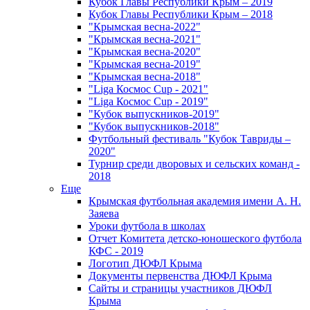
Кубок Главы Республики Крым – 2019
Кубок Главы Республики Крым – 2018
"Крымская весна-2022"
"Крымская весна-2021"
"Крымская весна-2020"
"Крымская весна-2019"
"Крымская весна-2018"
"Liga Космос Cup - 2021"
"Liga Космос Cup - 2019"
"Кубок выпускников-2019"
"Кубок выпускников-2018"
Футбольный фестиваль "Кубок Тавриды –
2020"
Турнир среди дворовых и сельских команд -
2018
Еще
Крымская футбольная академия имени А. Н.
Заяева
Уроки футбола в школах
Отчет Комитета детско-юношеского футбола
КФС - 2019
Логотип ДЮФЛ Крыма
Документы первенства ДЮФЛ Крыма
Сайты и страницы участников ДЮФЛ
Крыма