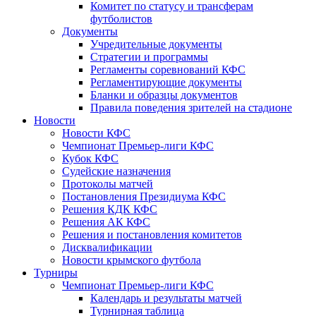
Комитет по статусу и трансферам
футболистов
Документы
Учредительные документы
Стратегии и программы
Регламенты соревнований КФС
Регламентирующие документы
Бланки и образцы документов
Правила поведения зрителей на стадионе
Новости
Новости КФС
Чемпионат Премьер-лиги КФС
Кубок КФС
Судейские назначения
Протоколы матчей
Постановления Президиума КФС
Решения КДК КФС
Решения АК КФС
Решения и постановления комитетов
Дисквалификации
Новости крымского футбола
Турниры
Чемпионат Премьер-лиги КФС
Календарь и результаты матчей
Турнирная таблица