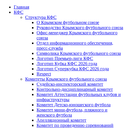
Главная
КФС
Структура КФС
О Крымском футбольном союзе
Руководство Крымского футбольного союза
Офис-менеджер Крымского футбольного
союза
Отдел информационного обеспечения,
пресс-служба
Символика Крымского футбольного союза
Логотип Премьер-лиги КФС
Логотип Кубка КФС 2026 года
Логотип Суперкубка КФС 2026 года
Respect
Комитеты Крымского футбольного союза
Судейско-инспекторский комитет
Контрольно-дисциплинарный комитет
Комитет Аттестации футбольных клубов и
инфраструктуры
Комитет Детско-юношеского футбола
Комитет мини-футбола, пляжного и
женского футбола
Апелляционный комитет
Комитет по проведению соревнований