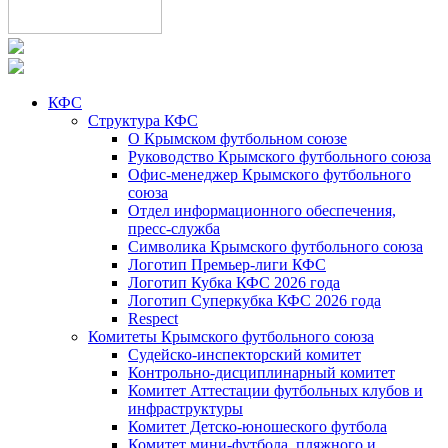
КФС
Структура КФС
О Крымском футбольном союзе
Руководство Крымского футбольного союза
Офис-менеджер Крымского футбольного
союза
Отдел информационного обеспечения,
пресс-служба
Символика Крымского футбольного союза
Логотип Премьер-лиги КФС
Логотип Кубка КФС 2026 года
Логотип Суперкубка КФС 2026 года
Respect
Комитеты Крымского футбольного союза
Судейско-инспекторский комитет
Контрольно-дисциплинарный комитет
Комитет Аттестации футбольных клубов и
инфраструктуры
Комитет Детско-юношеского футбола
Комитет мини-футбола, пляжного и