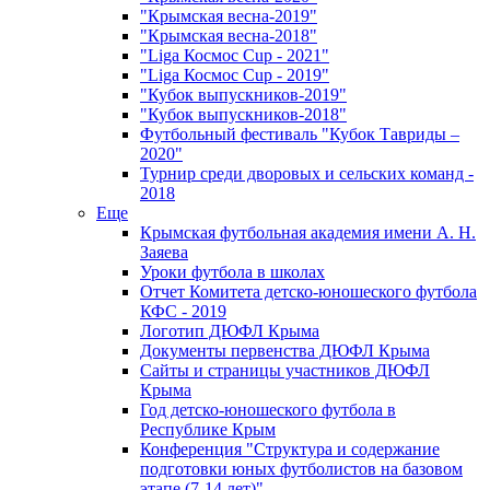
"Крымская весна-2019"
"Крымская весна-2018"
"Liga Космос Cup - 2021"
"Liga Космос Cup - 2019"
"Кубок выпускников-2019"
"Кубок выпускников-2018"
Футбольный фестиваль "Кубок Тавриды –
2020"
Турнир среди дворовых и сельских команд -
2018
Еще
Крымская футбольная академия имени А. Н.
Заяева
Уроки футбола в школах
Отчет Комитета детско-юношеского футбола
КФС - 2019
Логотип ДЮФЛ Крыма
Документы первенства ДЮФЛ Крыма
Сайты и страницы участников ДЮФЛ
Крыма
Год детско-юношеского футбола в
Республике Крым
Конференция "Структура и содержание
подготовки юных футболистов на базовом
этапе (7-14 лет)"