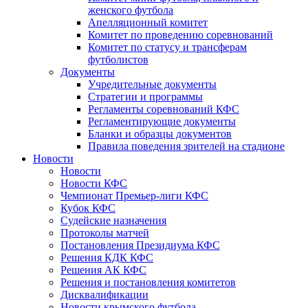
женского футбола
Апелляционный комитет
Комитет по проведению соревнований
Комитет по статусу и трансферам
футболистов
Документы
Учредительные документы
Стратегии и программы
Регламенты соревнований КФС
Регламентирующие документы
Бланки и образцы документов
Правила поведения зрителей на стадионе
Новости
Новости
Новости КФС
Чемпионат Премьер-лиги КФС
Кубок КФС
Судейские назначения
Протоколы матчей
Постановления Президиума КФС
Решения КДК КФС
Решения АК КФС
Решения и постановления комитетов
Дисквалификации
Новости крымского футбола