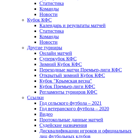
Статистика
Команды
Новости
Кубок КФС
Календарь и результаты матчей
Статистика
Команды
Новости
Другие турниры
Онлайн матчей
Суперкубок КФС
Зимний Кубок КФС
Переходные матчи Премьер-лиги КФС
Открытый зимний Кубок КФС
Кубок "Крымская весна"
Кубок Премьер-лиги КФС
Регламенты турниров КФС
Ссылки
Год сельского футбола – 2021
Год ветеранского футбола – 2020
Видео
Протокольные данные матчей
Судейские назначения
Дисквалификации игроков и официальных
лиц футбольных клубов