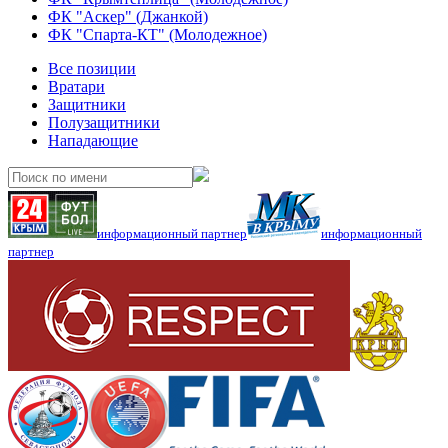
ФК "Аскер" (Джанкой)
ФК "Спарта-КТ" (Молодежное)
Все позиции
Вратари
Защитники
Полузащитники
Нападающие
информационный партнер
информационный
партнер