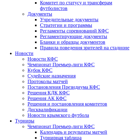
Комитет по статусу и трансферам
футболистов
Документы
Учредительные документы
Стратегии и программы
Регламенты соревнований КФС
Регламентирующие документы
Бланки и образцы документов
Правила поведения зрителей на стадионе
Новости
Новости КФС
Чемпионат Премьер-лиги КФС
Кубок КФС
Судейские назначения
Протоколы матчей
Постановления Президиума КФС
Решения КДК КФС
Решения АК КФС
Решения и постановления комитетов
Дисквалификации
Новости крымского футбола
Турниры
Чемпионат Премьер-лиги КФС
Календарь и результаты матчей
Турнирная таблица