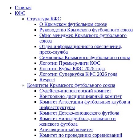
Главная
КФС
Структура КФС
О Крымском футбольном союзе
Руководство Крымского футбольного союза
Офис-менеджер Крымского футбольного
союза
Отдел информационного обеспечения,
пресс-служба
Символика Крымского футбольного союза
Логотип Премьер-лиги КФС
Логотип Кубка КФС 2026 года
Логотип Суперкубка КФС 2026 года
Respect
Комитеты Крымского футбольного союза
Судейско-инспекторский комитет
Контрольно-дисциплинарный комитет
Комитет Аттестации футбольных клубов и
инфраструктуры
Комитет Детско-юношеского футбола
Комитет мини-футбола, пляжного и
женского футбола
Апелляционный комитет
Комитет по проведению соревнований