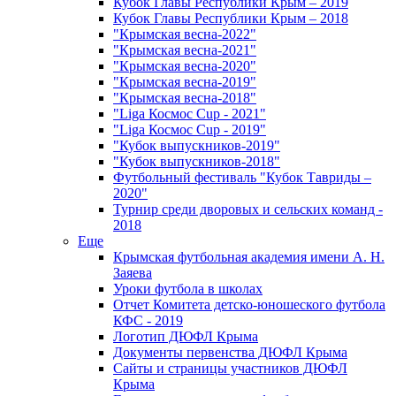
Кубок Главы Республики Крым – 2019
Кубок Главы Республики Крым – 2018
"Крымская весна-2022"
"Крымская весна-2021"
"Крымская весна-2020"
"Крымская весна-2019"
"Крымская весна-2018"
"Liga Космос Cup - 2021"
"Liga Космос Cup - 2019"
"Кубок выпускников-2019"
"Кубок выпускников-2018"
Футбольный фестиваль "Кубок Тавриды –
2020"
Турнир среди дворовых и сельских команд -
2018
Еще
Крымская футбольная академия имени А. Н.
Заяева
Уроки футбола в школах
Отчет Комитета детско-юношеского футбола
КФС - 2019
Логотип ДЮФЛ Крыма
Документы первенства ДЮФЛ Крыма
Сайты и страницы участников ДЮФЛ
Крыма