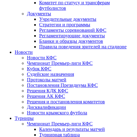
Комитет по статусу и трансферам
футболистов
Документы
Учредительные документы
Стратегии и программы
Регламенты соревнований КФС
Регламентирующие документы
Бланки и образцы документов
Правила поведения зрителей на стадионе
Новости
Новости КФС
Чемпионат Премьер-лиги КФС
Кубок КФС
Судейские назначения
Протоколы матчей
Постановления Президиума КФС
Решения КДК КФС
Решения АК КФС
Решения и постановления комитетов
Дисквалификации
Новости крымского футбола
Турниры
Чемпионат Премьер-лиги КФС
Календарь и результаты матчей
Турнирная таблица