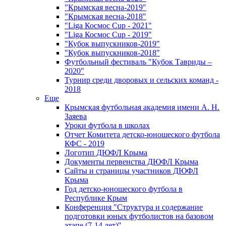
"Крымская весна-2019"
"Крымская весна-2018"
"Liga Космос Cup - 2021"
"Liga Космос Cup - 2019"
"Кубок выпускников-2019"
"Кубок выпускников-2018"
Футбольный фестиваль "Кубок Тавриды –
2020"
Турнир среди дворовых и сельских команд -
2018
Еще
Крымская футбольная академия имени А. Н.
Заяева
Уроки футбола в школах
Отчет Комитета детско-юношеского футбола
КФС - 2019
Логотип ДЮФЛ Крыма
Документы первенства ДЮФЛ Крыма
Сайты и страницы участников ДЮФЛ
Крыма
Год детско-юношеского футбола в
Республике Крым
Конференция "Структура и содержание
подготовки юных футболистов на базовом
этапе (7-14 лет)"