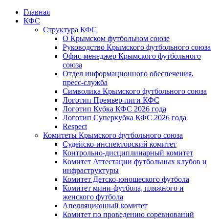
Главная
КФС
Структура КФС
О Крымском футбольном союзе
Руководство Крымского футбольного союза
Офис-менеджер Крымского футбольного
союза
Отдел информационного обеспечения,
пресс-служба
Символика Крымского футбольного союза
Логотип Премьер-лиги КФС
Логотип Кубка КФС 2026 года
Логотип Суперкубка КФС 2026 года
Respect
Комитеты Крымского футбольного союза
Судейско-инспекторский комитет
Контрольно-дисциплинарный комитет
Комитет Аттестации футбольных клубов и
инфраструктуры
Комитет Детско-юношеского футбола
Комитет мини-футбола, пляжного и
женского футбола
Апелляционный комитет
Комитет по проведению соревнований