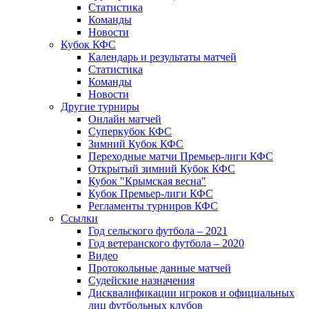
Статистика
Команды
Новости
Кубок КФС
Календарь и результаты матчей
Статистика
Команды
Новости
Другие турниры
Онлайн матчей
Суперкубок КФС
Зимний Кубок КФС
Переходные матчи Премьер-лиги КФС
Открытый зимний Кубок КФС
Кубок "Крымская весна"
Кубок Премьер-лиги КФС
Регламенты турниров КФС
Ссылки
Год сельского футбола – 2021
Год ветеранского футбола – 2020
Видео
Протокольные данные матчей
Судейские назначения
Дисквалификации игроков и официальных
лиц футбольных клубов