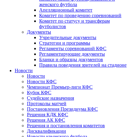
женского футбола
Апелляционный комитет
Комитет по проведению соревнований
Комитет по статусу и трансферам
футболистов
Документы
Учредительные документы
Стратегии и программы
Регламенты соревнований КФС
Регламентирующие документы
Бланки и образцы документов
Правила поведения зрителей на стадионе
Новости
Новости
Новости КФС
Чемпионат Премьер-лиги КФС
Кубок КФС
Судейские назначения
Протоколы матчей
Постановления Президиума КФС
Решения КДК КФС
Решения АК КФС
Решения и постановления комитетов
Дисквалификации
Новости крымского футбола