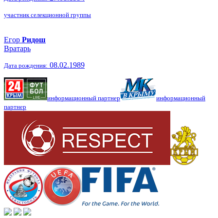
участник селекционной группы
Егор
Ридош
Вратарь
08.02.1989
Дата рождения:
информационный партнер
информационный
партнер