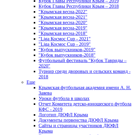
Кубок Главы Республики Крым – 2019
Кубок Главы Республики Крым – 2018
"Крымская весна-2022"
"Крымская весна-2021"
"Крымская весна-2020"
"Крымская весна-2019"
"Крымская весна-2018"
"Liga Космос Cup - 2021"
"Liga Космос Cup - 2019"
"Кубок выпускников-2019"
"Кубок выпускников-2018"
Футбольный фестиваль "Кубок Тавриды –
2020"
Турнир среди дворовых и сельских команд -
2018
Еще
Крымская футбольная академия имени А. Н.
Заяева
Уроки футбола в школах
Отчет Комитета детско-юношеского футбола
КФС - 2019
Логотип ДЮФЛ Крыма
Документы первенства ДЮФЛ Крыма
Сайты и страницы участников ДЮФЛ
Крыма