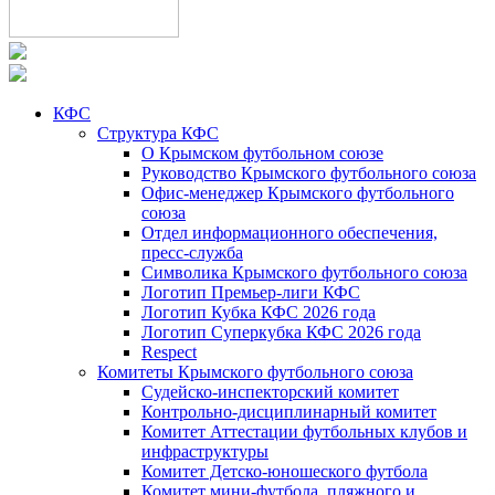
КФС
Структура КФС
О Крымском футбольном союзе
Руководство Крымского футбольного союза
Офис-менеджер Крымского футбольного
союза
Отдел информационного обеспечения,
пресс-служба
Символика Крымского футбольного союза
Логотип Премьер-лиги КФС
Логотип Кубка КФС 2026 года
Логотип Суперкубка КФС 2026 года
Respect
Комитеты Крымского футбольного союза
Судейско-инспекторский комитет
Контрольно-дисциплинарный комитет
Комитет Аттестации футбольных клубов и
инфраструктуры
Комитет Детско-юношеского футбола
Комитет мини-футбола, пляжного и