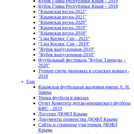
Кубок Главы Республики Крым – 2019
Кубок Главы Республики Крым – 2018
"Крымская весна-2022"
"Крымская весна-2021"
"Крымская весна-2020"
"Крымская весна-2019"
"Крымская весна-2018"
"Liga Космос Cup - 2021"
"Liga Космос Cup - 2019"
"Кубок выпускников-2019"
"Кубок выпускников-2018"
Футбольный фестиваль "Кубок Тавриды –
2020"
Турнир среди дворовых и сельских команд -
2018
Еще
Крымская футбольная академия имени А. Н.
Заяева
Уроки футбола в школах
Отчет Комитета детско-юношеского футбола
КФС - 2019
Логотип ДЮФЛ Крыма
Документы первенства ДЮФЛ Крыма
Сайты и страницы участников ДЮФЛ
Крыма