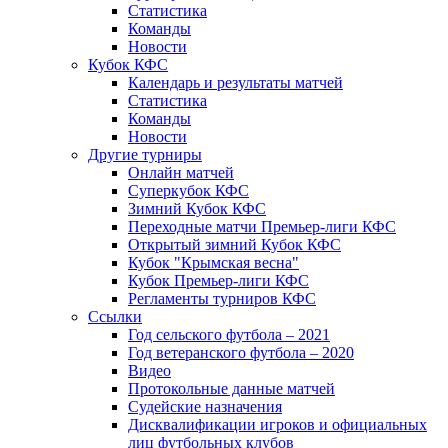
Статистика
Команды
Новости
Кубок КФС
Календарь и результаты матчей
Статистика
Команды
Новости
Другие турниры
Онлайн матчей
Суперкубок КФС
Зимний Кубок КФС
Переходные матчи Премьер-лиги КФС
Открытый зимний Кубок КФС
Кубок "Крымская весна"
Кубок Премьер-лиги КФС
Регламенты турниров КФС
Ссылки
Год сельского футбола – 2021
Год ветеранского футбола – 2020
Видео
Протокольные данные матчей
Судейские назначения
Дисквалификации игроков и официальных
лиц футбольных клубов