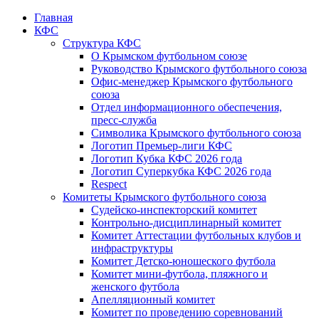
Главная
КФС
Структура КФС
О Крымском футбольном союзе
Руководство Крымского футбольного союза
Офис-менеджер Крымского футбольного
союза
Отдел информационного обеспечения,
пресс-служба
Символика Крымского футбольного союза
Логотип Премьер-лиги КФС
Логотип Кубка КФС 2026 года
Логотип Суперкубка КФС 2026 года
Respect
Комитеты Крымского футбольного союза
Судейско-инспекторский комитет
Контрольно-дисциплинарный комитет
Комитет Аттестации футбольных клубов и
инфраструктуры
Комитет Детско-юношеского футбола
Комитет мини-футбола, пляжного и
женского футбола
Апелляционный комитет
Комитет по проведению соревнований