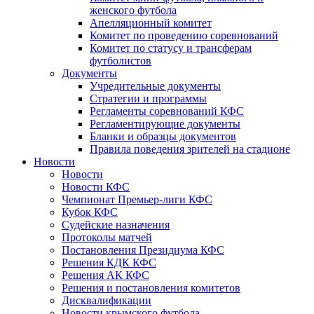
женского футбола
Апелляционный комитет
Комитет по проведению соревнований
Комитет по статусу и трансферам
футболистов
Документы
Учредительные документы
Стратегии и программы
Регламенты соревнований КФС
Регламентирующие документы
Бланки и образцы документов
Правила поведения зрителей на стадионе
Новости
Новости
Новости КФС
Чемпионат Премьер-лиги КФС
Кубок КФС
Судейские назначения
Протоколы матчей
Постановления Президиума КФС
Решения КДК КФС
Решения АК КФС
Решения и постановления комитетов
Дисквалификации
Новости крымского футбола