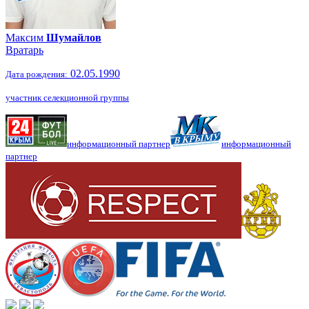
Максим
Шумайлов
Вратарь
02.05.1990
Дата рождения:
участник селекционной группы
информационный партнер
информационный
партнер