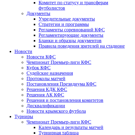
Комитет по статусу и трансферам
футболистов
Документы
Учредительные документы
Стратегии и программы
Регламенты соревнований КФС
Регламентирующие документы
Бланки и образцы документов
Правила поведения зрителей на стадионе
Новости
Новости КФС
Чемпионат Премьер-лиги КФС
Кубок КФС
Судейские назначения
Протоколы матчей
Постановления Президиума КФС
Решения КДК КФС
Решения АК КФС
Решения и постановления комитетов
Дисквалификации
Новости крымского футбола
Турниры
Чемпионат Премьер-лиги КФС
Календарь и результаты матчей
Турнирная таблица