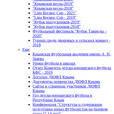
"Крымская весна-2019"
"Крымская весна-2018"
"Liga Космос Cup - 2021"
"Liga Космос Cup - 2019"
"Кубок выпускников-2019"
"Кубок выпускников-2018"
Футбольный фестиваль "Кубок Тавриды –
2020"
Турнир среди дворовых и сельских команд -
2018
Еще
Крымская футбольная академия имени А. Н.
Заяева
Уроки футбола в школах
Отчет Комитета детско-юношеского футбола
КФС - 2019
Логотип ДЮФЛ Крыма
Документы первенства ДЮФЛ Крыма
Сайты и страницы участников ДЮФЛ
Крыма
Год детско-юношеского футбола в
Республике Крым
Конференция "Структура и содержание
подготовки юных футболистов на базовом
этапе (7-14 лет)"