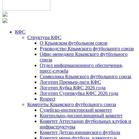
КФС
Структура КФС
О Крымском футбольном союзе
Руководство Крымского футбольного союза
Офис-менеджер Крымского футбольного
союза
Отдел информационного обеспечения,
пресс-служба
Символика Крымского футбольного союза
Логотип Премьер-лиги КФС
Логотип Кубка КФС 2026 года
Логотип Суперкубка КФС 2026 года
Respect
Комитеты Крымского футбольного союза
Судейско-инспекторский комитет
Контрольно-дисциплинарный комитет
Комитет Аттестации футбольных клубов и
инфраструктуры
Комитет Детско-юношеского футбола
Комитет мини-футбола, пляжного и