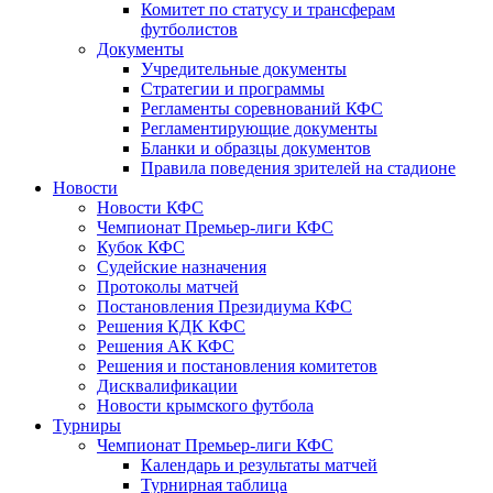
Комитет по статусу и трансферам
футболистов
Документы
Учредительные документы
Стратегии и программы
Регламенты соревнований КФС
Регламентирующие документы
Бланки и образцы документов
Правила поведения зрителей на стадионе
Новости
Новости КФС
Чемпионат Премьер-лиги КФС
Кубок КФС
Судейские назначения
Протоколы матчей
Постановления Президиума КФС
Решения КДК КФС
Решения АК КФС
Решения и постановления комитетов
Дисквалификации
Новости крымского футбола
Турниры
Чемпионат Премьер-лиги КФС
Календарь и результаты матчей
Турнирная таблица