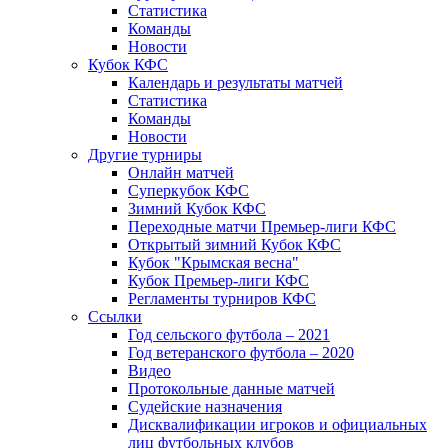
Статистика
Команды
Новости
Кубок КФС
Календарь и результаты матчей
Статистика
Команды
Новости
Другие турниры
Онлайн матчей
Суперкубок КФС
Зимний Кубок КФС
Переходные матчи Премьер-лиги КФС
Открытый зимний Кубок КФС
Кубок "Крымская весна"
Кубок Премьер-лиги КФС
Регламенты турниров КФС
Ссылки
Год сельского футбола – 2021
Год ветеранского футбола – 2020
Видео
Протокольные данные матчей
Судейские назначения
Дисквалификации игроков и официальных
лиц футбольных клубов