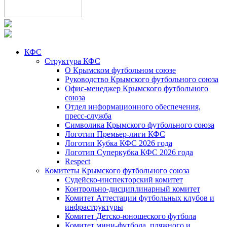
КФС
Структура КФС
О Крымском футбольном союзе
Руководство Крымского футбольного союза
Офис-менеджер Крымского футбольного
союза
Отдел информационного обеспечения,
пресс-служба
Символика Крымского футбольного союза
Логотип Премьер-лиги КФС
Логотип Кубка КФС 2026 года
Логотип Суперкубка КФС 2026 года
Respect
Комитеты Крымского футбольного союза
Судейско-инспекторский комитет
Контрольно-дисциплинарный комитет
Комитет Аттестации футбольных клубов и
инфраструктуры
Комитет Детско-юношеского футбола
Комитет мини-футбола, пляжного и