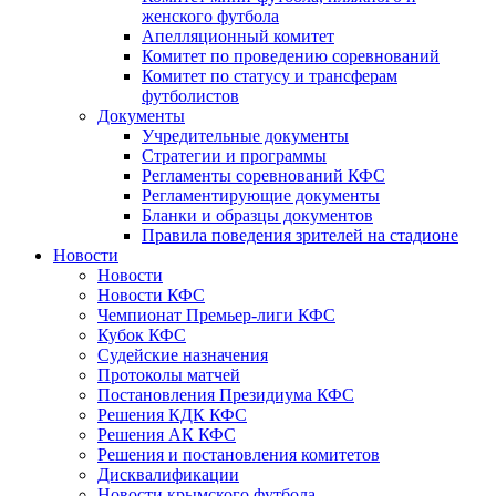
женского футбола
Апелляционный комитет
Комитет по проведению соревнований
Комитет по статусу и трансферам
футболистов
Документы
Учредительные документы
Стратегии и программы
Регламенты соревнований КФС
Регламентирующие документы
Бланки и образцы документов
Правила поведения зрителей на стадионе
Новости
Новости
Новости КФС
Чемпионат Премьер-лиги КФС
Кубок КФС
Судейские назначения
Протоколы матчей
Постановления Президиума КФС
Решения КДК КФС
Решения АК КФС
Решения и постановления комитетов
Дисквалификации
Новости крымского футбола