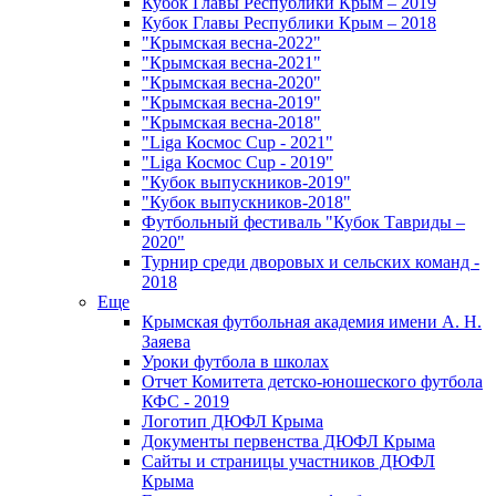
Кубок Главы Республики Крым – 2019
Кубок Главы Республики Крым – 2018
"Крымская весна-2022"
"Крымская весна-2021"
"Крымская весна-2020"
"Крымская весна-2019"
"Крымская весна-2018"
"Liga Космос Cup - 2021"
"Liga Космос Cup - 2019"
"Кубок выпускников-2019"
"Кубок выпускников-2018"
Футбольный фестиваль "Кубок Тавриды –
2020"
Турнир среди дворовых и сельских команд -
2018
Еще
Крымская футбольная академия имени А. Н.
Заяева
Уроки футбола в школах
Отчет Комитета детско-юношеского футбола
КФС - 2019
Логотип ДЮФЛ Крыма
Документы первенства ДЮФЛ Крыма
Сайты и страницы участников ДЮФЛ
Крыма