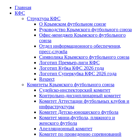
Главная
КФС
Структура КФС
О Крымском футбольном союзе
Руководство Крымского футбольного союза
Офис-менеджер Крымского футбольного
союза
Отдел информационного обеспечения,
пресс-служба
Символика Крымского футбольного союза
Логотип Премьер-лиги КФС
Логотип Кубка КФС 2026 года
Логотип Суперкубка КФС 2026 года
Respect
Комитеты Крымского футбольного союза
Судейско-инспекторский комитет
Контрольно-дисциплинарный комитет
Комитет Аттестации футбольных клубов и
инфраструктуры
Комитет Детско-юношеского футбола
Комитет мини-футбола, пляжного и
женского футбола
Апелляционный комитет
Комитет по проведению соревнований