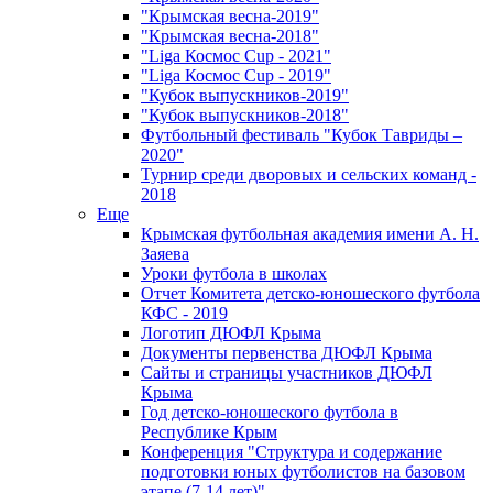
"Крымская весна-2019"
"Крымская весна-2018"
"Liga Космос Cup - 2021"
"Liga Космос Cup - 2019"
"Кубок выпускников-2019"
"Кубок выпускников-2018"
Футбольный фестиваль "Кубок Тавриды –
2020"
Турнир среди дворовых и сельских команд -
2018
Еще
Крымская футбольная академия имени А. Н.
Заяева
Уроки футбола в школах
Отчет Комитета детско-юношеского футбола
КФС - 2019
Логотип ДЮФЛ Крыма
Документы первенства ДЮФЛ Крыма
Сайты и страницы участников ДЮФЛ
Крыма
Год детско-юношеского футбола в
Республике Крым
Конференция "Структура и содержание
подготовки юных футболистов на базовом
этапе (7-14 лет)"