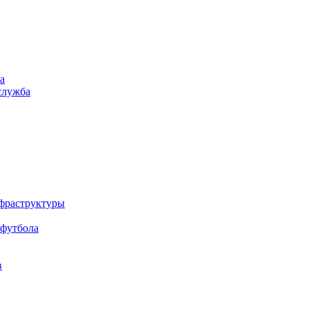
а
служба
нфраструктуры
 футбола
в