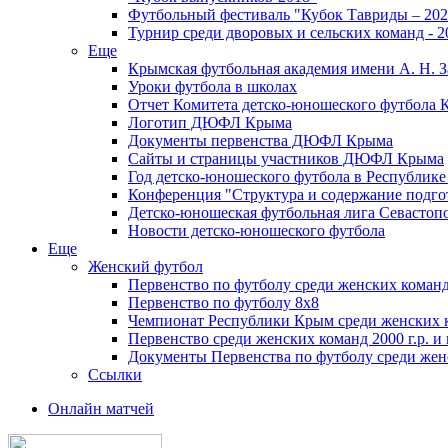
Футбольный фестиваль "Кубок Тавриды – 202
Турнир среди дворовых и сельских команд - 2
Еще
Крымская футбольная академия имени А. Н. З
Уроки футбола в школах
Отчет Комитета детско-юношеского футбола 
Логотип ДЮФЛ Крыма
Документы первенства ДЮФЛ Крыма
Сайты и страницы участников ДЮФЛ Крыма
Год детско-юношеского футбола в Республик
Конференция "Структура и содержание подгот
Детско-юношеская футбольная лига Севастоп
Новости детско-юношеского футбола
Еще
Женский футбол
Первенство по футболу среди женских команд
Первенство по футболу 8х8
Чемпионат Республики Крым среди женских 
Первенство среди женских команд 2000 г.р. и
Документы Первенства по футболу среди жен
Ссылки
Онлайн матчей