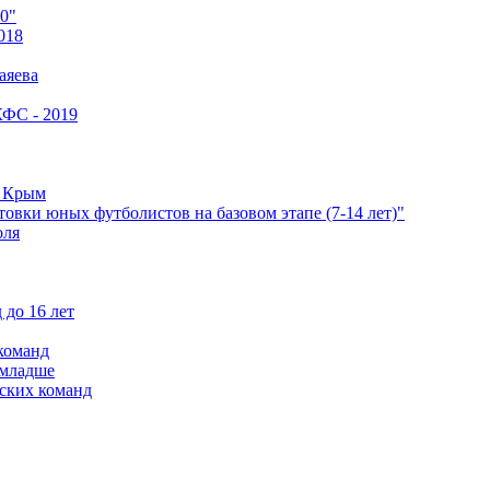
0"
018
аяева
КФС - 2019
е Крым
овки юных футболистов на базовом этапе (7-14 лет)"
оля
 до 16 лет
команд
 младше
ских команд