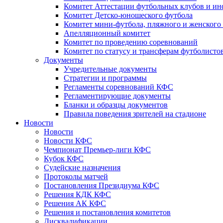
Комитет Аттестации футбольных клубов и и
Комитет Детско-юношеского футбола
Комитет мини-футбола, пляжного и женского
Апелляционный комитет
Комитет по проведению соревнований
Комитет по статусу и трансферам футболисто
Документы
Учредительные документы
Стратегии и программы
Регламенты соревнований КФС
Регламентирующие документы
Бланки и образцы документов
Правила поведения зрителей на стадионе
Новости
Новости
Новости КФС
Чемпионат Премьер-лиги КФС
Кубок КФС
Судейские назначения
Протоколы матчей
Постановления Президиума КФС
Решения КДК КФС
Решения АК КФС
Решения и постановления комитетов
Дисквалификации