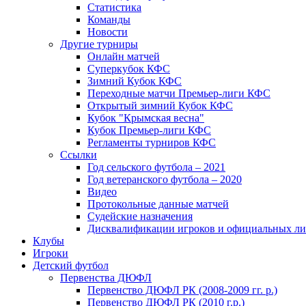
Статистика
Команды
Новости
Другие турниры
Онлайн матчей
Суперкубок КФС
Зимний Кубок КФС
Переходные матчи Премьер-лиги КФС
Открытый зимний Кубок КФС
Кубок "Крымская весна"
Кубок Премьер-лиги КФС
Регламенты турниров КФС
Ссылки
Год сельского футбола – 2021
Год ветеранского футбола – 2020
Видео
Протокольные данные матчей
Судейские назначения
Дисквалификации игроков и официальных ли
Клубы
Игроки
Детский футбол
Первенства ДЮФЛ
Первенство ДЮФЛ РК (2008-2009 гг. р.)
Первенство ДЮФЛ РК (2010 г.р.)