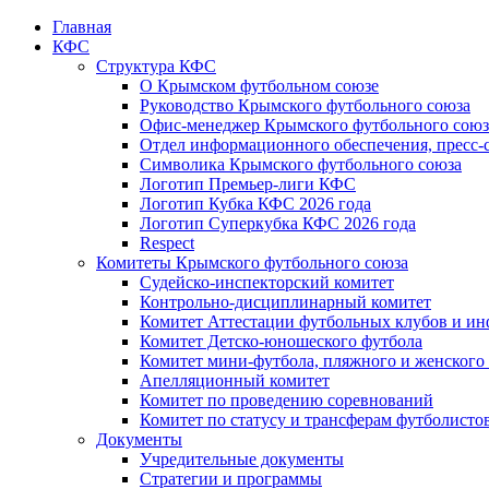
Главная
КФС
Структура КФС
О Крымском футбольном союзе
Руководство Крымского футбольного союза
Офис-менеджер Крымского футбольного союз
Отдел информационного обеспечения, пресс-
Символика Крымского футбольного союза
Логотип Премьер-лиги КФС
Логотип Кубка КФС 2026 года
Логотип Суперкубка КФС 2026 года
Respect
Комитеты Крымского футбольного союза
Судейско-инспекторский комитет
Контрольно-дисциплинарный комитет
Комитет Аттестации футбольных клубов и и
Комитет Детско-юношеского футбола
Комитет мини-футбола, пляжного и женского
Апелляционный комитет
Комитет по проведению соревнований
Комитет по статусу и трансферам футболисто
Документы
Учредительные документы
Стратегии и программы