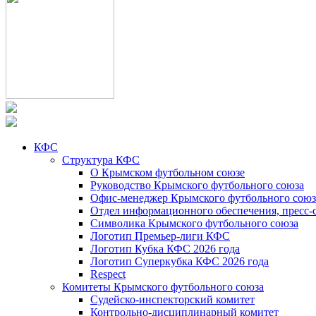
КФС
Структура КФС
О Крымском футбольном союзе
Руководство Крымского футбольного союза
Офис-менеджер Крымского футбольного союз
Отдел информационного обеспечения, пресс-
Символика Крымского футбольного союза
Логотип Премьер-лиги КФС
Логотип Кубка КФС 2026 года
Логотип Суперкубка КФС 2026 года
Respect
Комитеты Крымского футбольного союза
Судейско-инспекторский комитет
Контрольно-дисциплинарный комитет