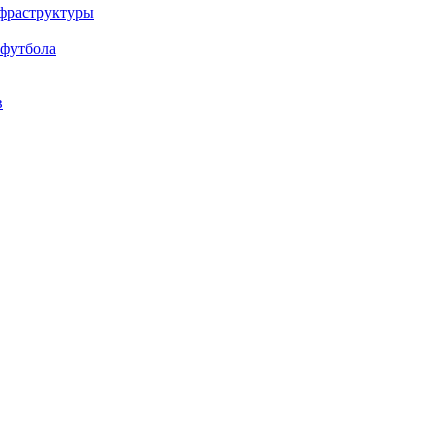
нфраструктуры
 футбола
в