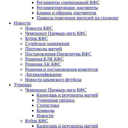
Регламенты соревнований КФС
Регламентирующие документы
Бланки и образцы документов
Правила поведения зрителей на стадионе
Новости
Новости КФС
Чемпионат Премьер-лиги КФС
Кубок КФС
Судейские назначения
Протоколы матчей
Постановления Президиума КФС
Решения КДК КФС
Решения АК КФС
Решения и постановления комитетов
Дисквалификации
Новости крымского футбола
Турниры
Чемпионат Премьер-лиги КФС
Календарь и результаты матчей
Турнирная таблица
Статистика
Команды
Новости
Кубок КФС
Календарь и результаты матчей