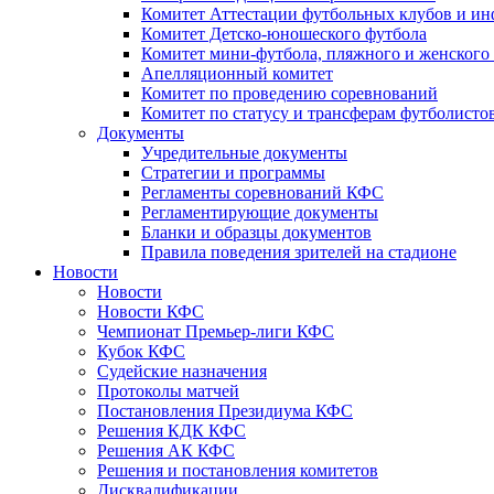
Комитет Аттестации футбольных клубов и и
Комитет Детско-юношеского футбола
Комитет мини-футбола, пляжного и женского
Апелляционный комитет
Комитет по проведению соревнований
Комитет по статусу и трансферам футболисто
Документы
Учредительные документы
Стратегии и программы
Регламенты соревнований КФС
Регламентирующие документы
Бланки и образцы документов
Правила поведения зрителей на стадионе
Новости
Новости
Новости КФС
Чемпионат Премьер-лиги КФС
Кубок КФС
Судейские назначения
Протоколы матчей
Постановления Президиума КФС
Решения КДК КФС
Решения АК КФС
Решения и постановления комитетов
Дисквалификации