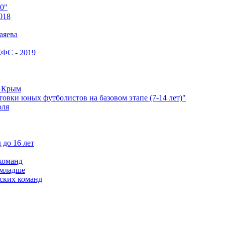
0"
018
аяева
КФС - 2019
е Крым
овки юных футболистов на базовом этапе (7-14 лет)"
оля
 до 16 лет
команд
 младше
ских команд