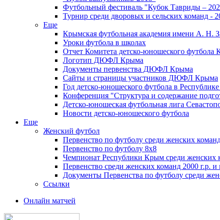
Футбольный фестиваль "Кубок Тавриды – 202
Турнир среди дворовых и сельских команд - 2
Еще
Крымская футбольная академия имени А. Н. З
Уроки футбола в школах
Отчет Комитета детско-юношеского футбола 
Логотип ДЮФЛ Крыма
Документы первенства ДЮФЛ Крыма
Сайты и страницы участников ДЮФЛ Крыма
Год детско-юношеского футбола в Республик
Конференция "Структура и содержание подгот
Детско-юношеская футбольная лига Севастоп
Новости детско-юношеского футбола
Еще
Женский футбол
Первенство по футболу среди женских команд
Первенство по футболу 8х8
Чемпионат Республики Крым среди женских 
Первенство среди женских команд 2000 г.р. и
Документы Первенства по футболу среди жен
Ссылки
Онлайн матчей