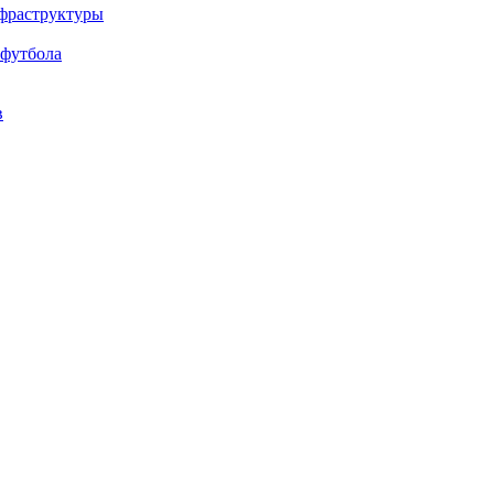
нфраструктуры
 футбола
в