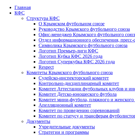
Главная
КФС
Структура КФС
О Крымском футбольном союзе
Руководство Крымского футбольного союза
Офис-менеджер Крымского футбольного союз
Отдел информационного обеспечения, пресс-
Символика Крымского футбольного союза
Логотип Премьер-лиги КФС
Логотип Кубка КФС 2026 года
Логотип Суперкубка КФС 2026 года
Respect
Комитеты Крымского футбольного союза
Судейско-инспекторский комитет
Контрольно-дисциплинарный комитет
Комитет Аттестации футбольных клубов и и
Комитет Детско-юношеского футбола
Комитет мини-футбола, пляжного и женского
Апелляционный комитет
Комитет по проведению соревнований
Комитет по статусу и трансферам футболисто
Документы
Учредительные документы
Стратегии и программы