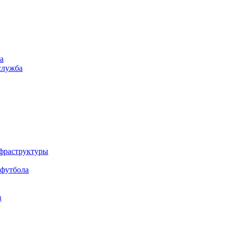
а
служба
нфраструктуры
 футбола
в