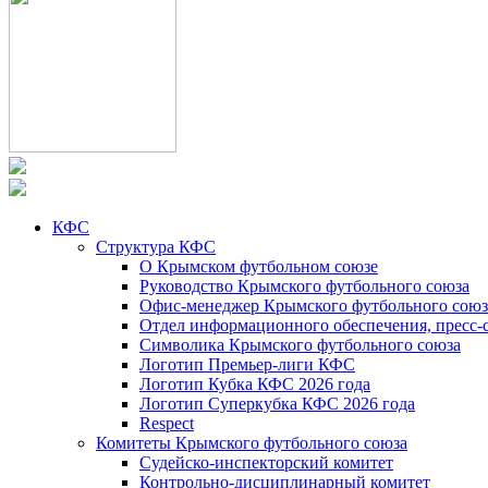
КФС
Структура КФС
О Крымском футбольном союзе
Руководство Крымского футбольного союза
Офис-менеджер Крымского футбольного союз
Отдел информационного обеспечения, пресс-
Символика Крымского футбольного союза
Логотип Премьер-лиги КФС
Логотип Кубка КФС 2026 года
Логотип Суперкубка КФС 2026 года
Respect
Комитеты Крымского футбольного союза
Судейско-инспекторский комитет
Контрольно-дисциплинарный комитет