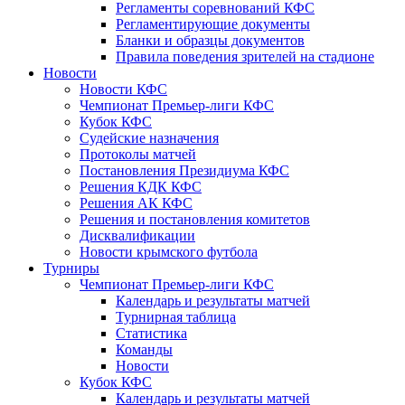
Регламенты соревнований КФС
Регламентирующие документы
Бланки и образцы документов
Правила поведения зрителей на стадионе
Новости
Новости КФС
Чемпионат Премьер-лиги КФС
Кубок КФС
Судейские назначения
Протоколы матчей
Постановления Президиума КФС
Решения КДК КФС
Решения АК КФС
Решения и постановления комитетов
Дисквалификации
Новости крымского футбола
Турниры
Чемпионат Премьер-лиги КФС
Календарь и результаты матчей
Турнирная таблица
Статистика
Команды
Новости
Кубок КФС
Календарь и результаты матчей