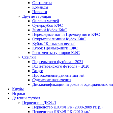
Статистика
Команды
Новости
Другие турниры
Онлайн матчей
Суперкубок КФС
Зимний Кубок КФС
Переходные матчи Премьер-лиги КФС
Открытый зимний Кубок КФС
Кубок "Крымская весна"
Кубок Премьер-лиги КФС
Регламенты турниров КФС
Ссылки
Год сельского футбола – 2021
Год ветеранского футбола – 2020
Видео
Протокольные данные матчей
Судейские назначения
Дисквалификации игроков и официальных ли
Клубы
Игроки
Детский футбол
Первенства ДЮФЛ
Первенство ДЮФЛ РК (2008-2009 гг. р.)
Первенство ДЮФЛ РК (2010 г.р.)