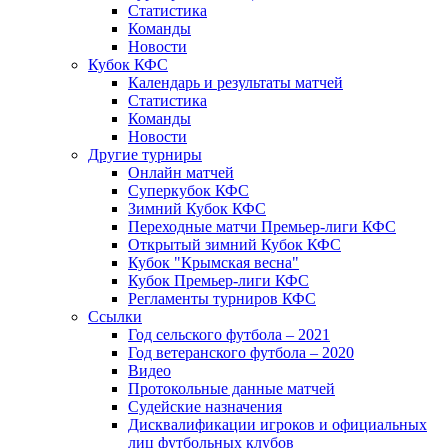
Статистика
Команды
Новости
Кубок КФС
Календарь и результаты матчей
Статистика
Команды
Новости
Другие турниры
Онлайн матчей
Суперкубок КФС
Зимний Кубок КФС
Переходные матчи Премьер-лиги КФС
Открытый зимний Кубок КФС
Кубок "Крымская весна"
Кубок Премьер-лиги КФС
Регламенты турниров КФС
Ссылки
Год сельского футбола – 2021
Год ветеранского футбола – 2020
Видео
Протокольные данные матчей
Судейские назначения
Дисквалификации игроков и официальных
лиц футбольных клубов