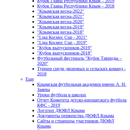
Кубок Главы Республики Крым – 2019
Кубок Главы Республики Крым – 2018
"Крымская весна-2022"
"Крымская весна-2021"
"Крымская весна-2020"
"Крымская весна-2019"
"Крымская весна-2018"
"Liga Космос Cup - 2021"
"Liga Космос Cup - 2019"
"Кубок выпускников-2019"
"Кубок выпускников-2018"
Футбольный фестиваль "Кубок Тавриды –
2020"
Турнир среди дворовых и сельских команд -
2018
Еще
Крымская футбольная академия имени А. Н.
Заяева
Уроки футбола в школах
Отчет Комитета детско-юношеского футбола
КФС - 2019
Логотип ДЮФЛ Крыма
Документы первенства ДЮФЛ Крыма
Сайты и страницы участников ДЮФЛ
Крыма