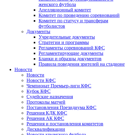
женского футбола
Апелляционный комитет
Комитет по проведению соревнований
Комитет по статусу и трансферам
футболистов
Документы
Учредительные документы
Стратегии и программы
Регламенты соревнований КФС
Регламентирующие документы
Бланки и образцы документов
Правила поведения зрителей на стадионе
Новости
Новости
Новости КФС
Чемпионат Премьер-лиги КФС
Кубок КФС
Судейские назначения
Протоколы матчей
Постановления Президиума КФС
Решения КДК КФС
Решения АК КФС
Решения и постановления комитетов
Дисквалификации
Новости крымского футбола