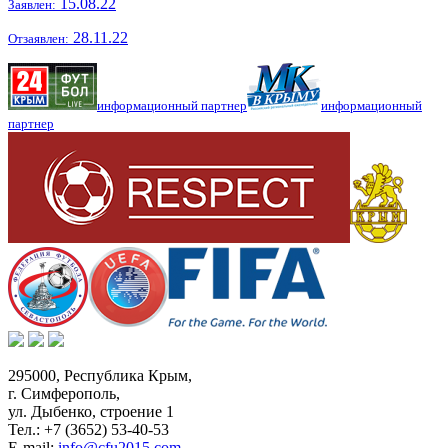
15.08.22
Заявлен:
28.11.22
Отзаявлен:
информационный партнер
информационный
партнер
295000,
Республика Крым
,
г. Симферополь
,
ул. Дыбенко, строение 1
Тел.:
+7 (3652) 53-40-53
E-mail:
info@cfu2015.com