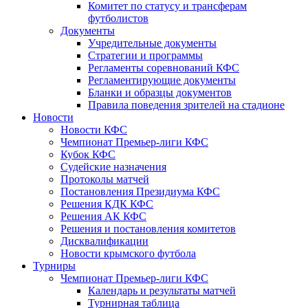
Комитет по статусу и трансферам
футболистов
Документы
Учредительные документы
Стратегии и программы
Регламенты соревнований КФС
Регламентирующие документы
Бланки и образцы документов
Правила поведения зрителей на стадионе
Новости
Новости КФС
Чемпионат Премьер-лиги КФС
Кубок КФС
Судейские назначения
Протоколы матчей
Постановления Президиума КФС
Решения КДК КФС
Решения АК КФС
Решения и постановления комитетов
Дисквалификации
Новости крымского футбола
Турниры
Чемпионат Премьер-лиги КФС
Календарь и результаты матчей
Турнирная таблица