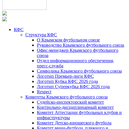
КФС
Структура КФС
О Крымском футбольном союзе
Руководство Крымского футбольного союза
Офис-менеджер Крымского футбольного
союза
Отдел информационного обеспечения,
пресс-служба
Символика Крымского футбольного союза
Логотип Премьер-лиги КФС
Логотип Кубка КФС 2026 года
Логотип Суперкубка КФС 2026 года
Respect
Комитеты Крымского футбольного союза
Судейско-инспекторский комитет
Контрольно-дисциплинарный комитет
Комитет Аттестации футбольных клубов и
инфраструктуры
Комитет Детско-юношеского футбола
Комитет мини-футбола, пляжного и