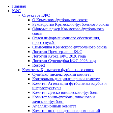
Главная
КФС
Структура КФС
О Крымском футбольном союзе
Руководство Крымского футбольного союза
Офис-менеджер Крымского футбольного
союза
Отдел информационного обеспечения,
пресс-служба
Символика Крымского футбольного союза
Логотип Премьер-лиги КФС
Логотип Кубка КФС 2026 года
Логотип Суперкубка КФС 2026 года
Respect
Комитеты Крымского футбольного союза
Судейско-инспекторский комитет
Контрольно-дисциплинарный комитет
Комитет Аттестации футбольных клубов и
инфраструктуры
Комитет Детско-юношеского футбола
Комитет мини-футбола, пляжного и
женского футбола
Апелляционный комитет
Комитет по проведению соревнований