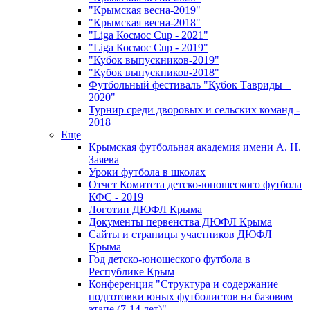
"Крымская весна-2019"
"Крымская весна-2018"
"Liga Космос Cup - 2021"
"Liga Космос Cup - 2019"
"Кубок выпускников-2019"
"Кубок выпускников-2018"
Футбольный фестиваль "Кубок Тавриды –
2020"
Турнир среди дворовых и сельских команд -
2018
Еще
Крымская футбольная академия имени А. Н.
Заяева
Уроки футбола в школах
Отчет Комитета детско-юношеского футбола
КФС - 2019
Логотип ДЮФЛ Крыма
Документы первенства ДЮФЛ Крыма
Сайты и страницы участников ДЮФЛ
Крыма
Год детско-юношеского футбола в
Республике Крым
Конференция "Структура и содержание
подготовки юных футболистов на базовом
этапе (7-14 лет)"