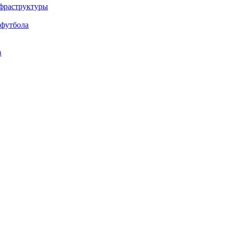
нфраструктуры
 футбола
в