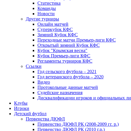
Статистика
Команды
Новости
Другие турниры
Онлайн матчей
Суперкубок КФС
Зимний Кубок КФС
Переходные матчи Премьер-лиги КФС
Открытый зимний Кубок КФС
Кубок "Крымская весна"
Кубок Премьер-лиги КФС
Регламенты турниров КФС
Ссылки
Год сельского футбола – 2021
Год ветеранского футбола – 2020
Видео
Протокольные данные матчей
Судейские назначения
Дисквалификации игроков и официальных ли
Клубы
Игроки
Детский футбол
Первенства ДЮФЛ
Первенство ДЮФЛ РК (2008-2009 гг. р.)
Первенство ДЮФЛ РК (2010 г.р.)