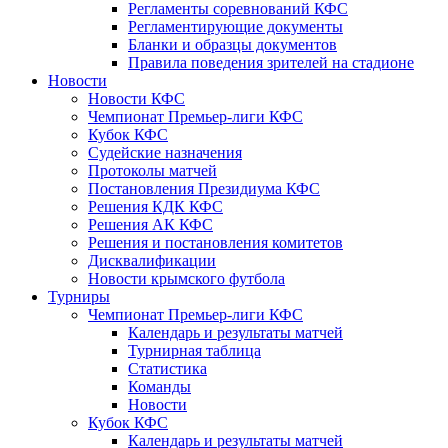
Регламенты соревнований КФС
Регламентирующие документы
Бланки и образцы документов
Правила поведения зрителей на стадионе
Новости
Новости КФС
Чемпионат Премьер-лиги КФС
Кубок КФС
Судейские назначения
Протоколы матчей
Постановления Президиума КФС
Решения КДК КФС
Решения АК КФС
Решения и постановления комитетов
Дисквалификации
Новости крымского футбола
Турниры
Чемпионат Премьер-лиги КФС
Календарь и результаты матчей
Турнирная таблица
Статистика
Команды
Новости
Кубок КФС
Календарь и результаты матчей