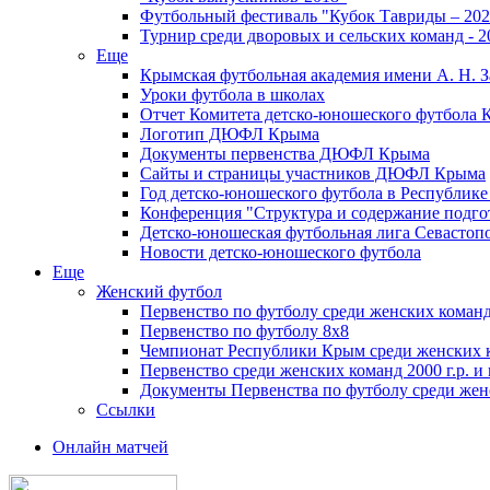
Футбольный фестиваль "Кубок Тавриды – 202
Турнир среди дворовых и сельских команд - 2
Еще
Крымская футбольная академия имени А. Н. З
Уроки футбола в школах
Отчет Комитета детско-юношеского футбола 
Логотип ДЮФЛ Крыма
Документы первенства ДЮФЛ Крыма
Сайты и страницы участников ДЮФЛ Крыма
Год детско-юношеского футбола в Республик
Конференция "Структура и содержание подгот
Детско-юношеская футбольная лига Севастоп
Новости детско-юношеского футбола
Еще
Женский футбол
Первенство по футболу среди женских команд
Первенство по футболу 8х8
Чемпионат Республики Крым среди женских 
Первенство среди женских команд 2000 г.р. и
Документы Первенства по футболу среди жен
Ссылки
Онлайн матчей