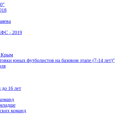
0"
018
аяева
КФС - 2019
е Крым
овки юных футболистов на базовом этапе (7-14 лет)"
оля
 до 16 лет
команд
 младше
ских команд