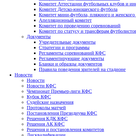
Комитет Аттестации футбольных клубов и и
Комитет Детско-юношеского футбола
Комитет мини-футбола, пляжного и женского
Апелляционный комитет
Комитет по проведению соревнований
Комитет по статусу и трансферам футболисто
Документы
Учредительные документы
Стратегии и программы
Регламенты соревнований КФС
Регламентирующие документы
Бланки и образцы документов
Правила поведения зрителей на стадионе
Новости
Новости
Новости КФС
Чемпионат Премьер-лиги КФС
Кубок КФС
Судейские назначения
Протоколы матчей
Постановления Президиума КФС
Решения КДК КФС
Решения АК КФС
Решения и постановления комитетов
Дисквалификации