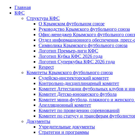
Главная
КФС
Структура КФС
О Крымском футбольном союзе
Руководство Крымского футбольного союза
Офис-менеджер Крымского футбольного союз
Отдел информационного обеспечения, пресс-
Символика Крымского футбольного союза
Логотип Премьер-лиги КФС
Логотип Кубка КФС 2026 года
Логотип Суперкубка КФС 2026 года
Respect
Комитеты Крымского футбольного союза
Судейско-инспекторский комитет
Контрольно-дисциплинарный комитет
Комитет Аттестации футбольных клубов и и
Комитет Детско-юношеского футбола
Комитет мини-футбола, пляжного и женского
Апелляционный комитет
Комитет по проведению соревнований
Комитет по статусу и трансферам футболисто
Документы
Учредительные документы
Стратегии и программы