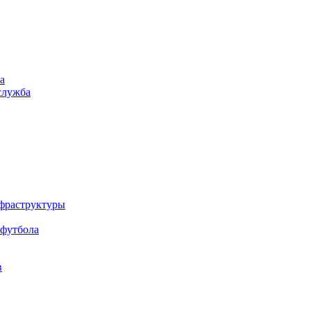
а
служба
нфраструктуры
 футбола
в