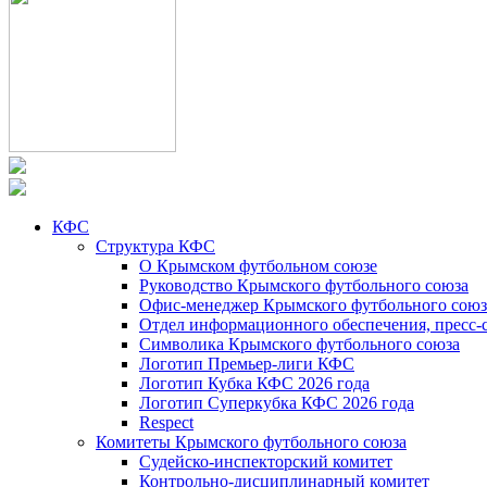
КФС
Структура КФС
О Крымском футбольном союзе
Руководство Крымского футбольного союза
Офис-менеджер Крымского футбольного союз
Отдел информационного обеспечения, пресс-
Символика Крымского футбольного союза
Логотип Премьер-лиги КФС
Логотип Кубка КФС 2026 года
Логотип Суперкубка КФС 2026 года
Respect
Комитеты Крымского футбольного союза
Судейско-инспекторский комитет
Контрольно-дисциплинарный комитет