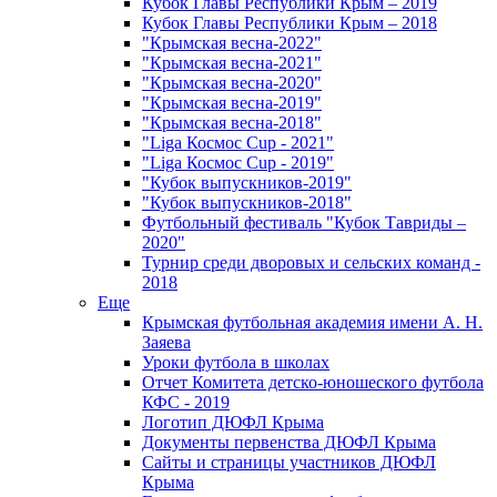
Кубок Главы Республики Крым – 2019
Кубок Главы Республики Крым – 2018
"Крымская весна-2022"
"Крымская весна-2021"
"Крымская весна-2020"
"Крымская весна-2019"
"Крымская весна-2018"
"Liga Космос Cup - 2021"
"Liga Космос Cup - 2019"
"Кубок выпускников-2019"
"Кубок выпускников-2018"
Футбольный фестиваль "Кубок Тавриды –
2020"
Турнир среди дворовых и сельских команд -
2018
Еще
Крымская футбольная академия имени А. Н.
Заяева
Уроки футбола в школах
Отчет Комитета детско-юношеского футбола
КФС - 2019
Логотип ДЮФЛ Крыма
Документы первенства ДЮФЛ Крыма
Сайты и страницы участников ДЮФЛ
Крыма