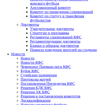
женского футбола
Апелляционный комитет
Комитет по проведению соревнований
Комитет по статусу и трансферам
футболистов
Документы
Учредительные документы
Стратегии и программы
Регламенты соревнований КФС
Регламентирующие документы
Бланки и образцы документов
Правила поведения зрителей на стадионе
Новости
Новости
Новости КФС
Чемпионат Премьер-лиги КФС
Кубок КФС
Судейские назначения
Протоколы матчей
Постановления Президиума КФС
Решения КДК КФС
Решения АК КФС
Решения и постановления комитетов
Дисквалификации
Новости крымского футбола