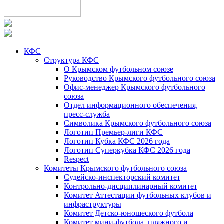
КФС
Структура КФС
О Крымском футбольном союзе
Руководство Крымского футбольного союза
Офис-менеджер Крымского футбольного
союза
Отдел информационного обеспечения,
пресс-служба
Символика Крымского футбольного союза
Логотип Премьер-лиги КФС
Логотип Кубка КФС 2026 года
Логотип Суперкубка КФС 2026 года
Respect
Комитеты Крымского футбольного союза
Судейско-инспекторский комитет
Контрольно-дисциплинарный комитет
Комитет Аттестации футбольных клубов и
инфраструктуры
Комитет Детско-юношеского футбола
Комитет мини-футбола, пляжного и