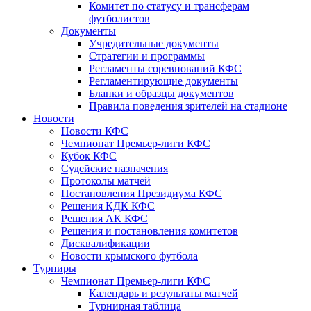
Комитет по статусу и трансферам
футболистов
Документы
Учредительные документы
Стратегии и программы
Регламенты соревнований КФС
Регламентирующие документы
Бланки и образцы документов
Правила поведения зрителей на стадионе
Новости
Новости КФС
Чемпионат Премьер-лиги КФС
Кубок КФС
Судейские назначения
Протоколы матчей
Постановления Президиума КФС
Решения КДК КФС
Решения АК КФС
Решения и постановления комитетов
Дисквалификации
Новости крымского футбола
Турниры
Чемпионат Премьер-лиги КФС
Календарь и результаты матчей
Турнирная таблица