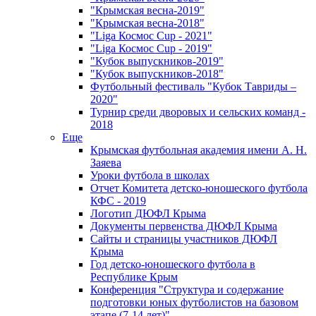
"Крымская весна-2019"
"Крымская весна-2018"
"Liga Космос Cup - 2021"
"Liga Космос Cup - 2019"
"Кубок выпускников-2019"
"Кубок выпускников-2018"
Футбольный фестиваль "Кубок Тавриды –
2020"
Турнир среди дворовых и сельских команд -
2018
Еще
Крымская футбольная академия имени А. Н.
Заяева
Уроки футбола в школах
Отчет Комитета детско-юношеского футбола
КФС - 2019
Логотип ДЮФЛ Крыма
Документы первенства ДЮФЛ Крыма
Сайты и страницы участников ДЮФЛ
Крыма
Год детско-юношеского футбола в
Республике Крым
Конференция "Структура и содержание
подготовки юных футболистов на базовом
этапе (7-14 лет)"