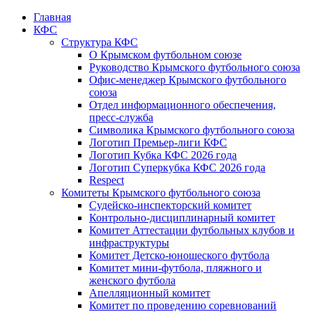
Главная
КФС
Структура КФС
О Крымском футбольном союзе
Руководство Крымского футбольного союза
Офис-менеджер Крымского футбольного
союза
Отдел информационного обеспечения,
пресс-служба
Символика Крымского футбольного союза
Логотип Премьер-лиги КФС
Логотип Кубка КФС 2026 года
Логотип Суперкубка КФС 2026 года
Respect
Комитеты Крымского футбольного союза
Судейско-инспекторский комитет
Контрольно-дисциплинарный комитет
Комитет Аттестации футбольных клубов и
инфраструктуры
Комитет Детско-юношеского футбола
Комитет мини-футбола, пляжного и
женского футбола
Апелляционный комитет
Комитет по проведению соревнований