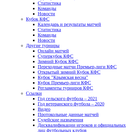
Статистика
Команды
Новости
Кубок КФС
Календарь и результаты матчей
Статистика
Команды
Новости
Другие турниры
Онлайн матчей
Суперкубок КФС
Зимний Кубок КФС
Переходные матчи Премьер-лиги КФС
Открытый зимний Кубок КФС
Кубок "Крымская весна"
Кубок Премьер-лиги КФС
Регламенты турниров КФС
Ссылки
Год сельского футбола – 2021
Год ветеранского футбола – 2020
Видео
Протокольные данные матчей
Судейские назначения
Дисквалификации игроков и официальных
лиц футбольных клубов