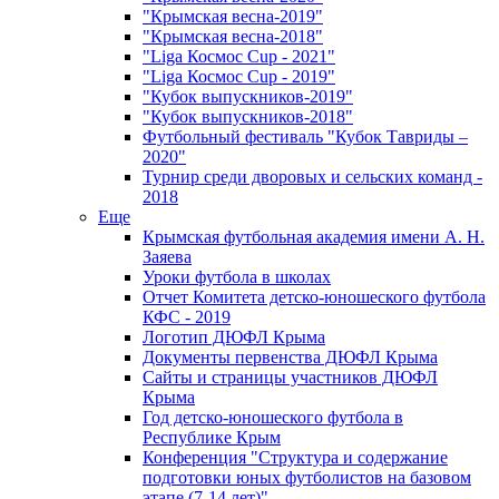
"Крымская весна-2019"
"Крымская весна-2018"
"Liga Космос Cup - 2021"
"Liga Космос Cup - 2019"
"Кубок выпускников-2019"
"Кубок выпускников-2018"
Футбольный фестиваль "Кубок Тавриды –
2020"
Турнир среди дворовых и сельских команд -
2018
Еще
Крымская футбольная академия имени А. Н.
Заяева
Уроки футбола в школах
Отчет Комитета детско-юношеского футбола
КФС - 2019
Логотип ДЮФЛ Крыма
Документы первенства ДЮФЛ Крыма
Сайты и страницы участников ДЮФЛ
Крыма
Год детско-юношеского футбола в
Республике Крым
Конференция "Структура и содержание
подготовки юных футболистов на базовом
этапе (7-14 лет)"