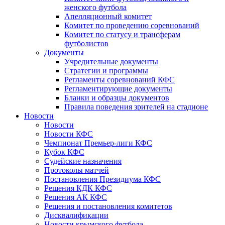
женского футбола
Апелляционный комитет
Комитет по проведению соревнований
Комитет по статусу и трансферам
футболистов
Документы
Учредительные документы
Стратегии и программы
Регламенты соревнований КФС
Регламентирующие документы
Бланки и образцы документов
Правила поведения зрителей на стадионе
Новости
Новости
Новости КФС
Чемпионат Премьер-лиги КФС
Кубок КФС
Судейские назначения
Протоколы матчей
Постановления Президиума КФС
Решения КДК КФС
Решения АК КФС
Решения и постановления комитетов
Дисквалификации
Новости крымского футбола