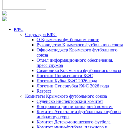
КФС
Структура КФС
О Крымском футбольном союзе
Руководство Крымского футбольного союза
Офис-менеджер Крымского футбольного
союза
Отдел информационного обеспечения,
пресс-служба
Символика Крымского футбольного союза
Логотип Премьер-лиги КФС
Логотип Кубка КФС 2026 года
Логотип Суперкубка КФС 2026 года
Respect
Комитеты Крымского футбольного союза
Судейско-инспекторский комитет
Контрольно-дисциплинарный комитет
Комитет Аттестации футбольных клубов и
инфраструктуры
Комитет Детско-юношеского футбола
Комитет мини-футбола, пляжного и