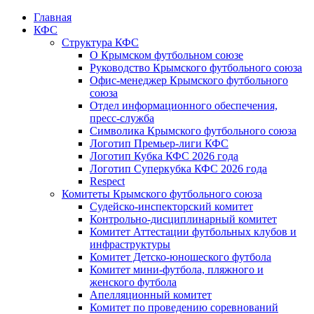
Главная
КФС
Структура КФС
О Крымском футбольном союзе
Руководство Крымского футбольного союза
Офис-менеджер Крымского футбольного
союза
Отдел информационного обеспечения,
пресс-служба
Символика Крымского футбольного союза
Логотип Премьер-лиги КФС
Логотип Кубка КФС 2026 года
Логотип Суперкубка КФС 2026 года
Respect
Комитеты Крымского футбольного союза
Судейско-инспекторский комитет
Контрольно-дисциплинарный комитет
Комитет Аттестации футбольных клубов и
инфраструктуры
Комитет Детско-юношеского футбола
Комитет мини-футбола, пляжного и
женского футбола
Апелляционный комитет
Комитет по проведению соревнований