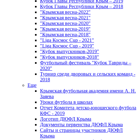
Кубок Главы Республики Крым – 2019
Кубок Главы Республики Крым – 2018
"Крымская весна-2022"
"Крымская весна-2021"
"Крымская весна-2020"
"Крымская весна-2019"
"Крымская весна-2018"
"Liga Космос Cup - 2021"
"Liga Космос Cup - 2019"
"Кубок выпускников-2019"
"Кубок выпускников-2018"
Футбольный фестиваль "Кубок Тавриды –
2020"
Турнир среди дворовых и сельских команд -
2018
Еще
Крымская футбольная академия имени А. Н.
Заяева
Уроки футбола в школах
Отчет Комитета детско-юношеского футбола
КФС - 2019
Логотип ДЮФЛ Крыма
Документы первенства ДЮФЛ Крыма
Сайты и страницы участников ДЮФЛ
Крыма