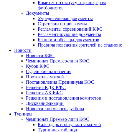
Комитет по статусу и трансферам
футболистов
Документы
Учредительные документы
Стратегии и программы
Регламенты соревнований КФС
Регламентирующие документы
Бланки и образцы документов
Правила поведения зрителей на стадионе
Новости
Новости КФС
Чемпионат Премьер-лиги КФС
Кубок КФС
Судейские назначения
Протоколы матчей
Постановления Президиума КФС
Решения КДК КФС
Решения АК КФС
Решения и постановления комитетов
Дисквалификации
Новости крымского футбола
Турниры
Чемпионат Премьер-лиги КФС
Календарь и результаты матчей
Турнирная таблица