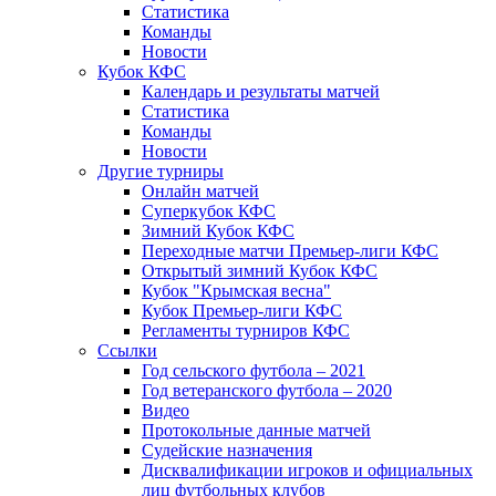
Статистика
Команды
Новости
Кубок КФС
Календарь и результаты матчей
Статистика
Команды
Новости
Другие турниры
Онлайн матчей
Суперкубок КФС
Зимний Кубок КФС
Переходные матчи Премьер-лиги КФС
Открытый зимний Кубок КФС
Кубок "Крымская весна"
Кубок Премьер-лиги КФС
Регламенты турниров КФС
Ссылки
Год сельского футбола – 2021
Год ветеранского футбола – 2020
Видео
Протокольные данные матчей
Судейские назначения
Дисквалификации игроков и официальных
лиц футбольных клубов