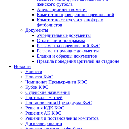
женского футбола
Апелляционный комитет
Комитет по проведению соревнований
Комитет по статусу и трансферам
футболистов
Документы
Учредительные документы
Стратегии и программы
Регламенты соревнований КФС
Регламентирующие документы
Бланки и образцы документов
Правила поведения зрителей на стадионе
Новости
Новости
Новости КФС
Чемпионат Премьер-лиги КФС
Кубок КФС
Судейские назначения
Протоколы матчей
Постановления Президиума КФС
Решения КДК КФС
Решения АК КФС
Решения и постановления комитетов
Дисквалификации
Новости крымского футбола