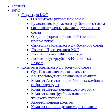
Главная
КФС
Структура КФС
О Крымском футбольном союзе
Руководство Крымского футбольного союза
Офис-менеджер Крымского футбольного
союза
Отдел информационного обеспечения,
пресс-служба
Символика Крымского футбольного союза
Логотип Премьер-лиги КФС
Логотип Кубка КФС 2026 года
Логотип Суперкубка КФС 2026 года
Respect
Комитеты Крымского футбольного союза
Судейско-инспекторский комитет
Контрольно-дисциплинарный комитет
Комитет Аттестации футбольных клубов и
инфраструктуры
Комитет Детско-юношеского футбола
Комитет мини-футбола, пляжного и
женского футбола
Апелляционный комитет
Комитет по проведению соревнований