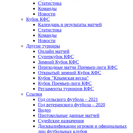
Статистика
Команды
Новости
Кубок КФС
Календарь и результаты матчей
Статистика
Команды
Новости
Другие турниры
Онлайн матчей
Суперкубок КФС
Зимний Кубок КФС
Переходные матчи Премьер-лиги КФС
Открытый зимний Кубок КФС
Кубок "Крымская весна"
Кубок Премьер-лиги КФС
Регламенты турниров КФС
Ссылки
Год сельского футбола – 2021
Год ветеранского футбола – 2020
Видео
Протокольные данные матчей
Судейские назначения
Дисквалификации игроков и официальных
лиц футбольных клубов