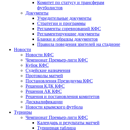
Комитет по статусу и трансферам
футболистов
Документы
Учредительные документы
Стратегии и программы
Регламенты соревнований КФС
Регламентирующие документы
Бланки и образцы документов
Правила поведения зрителей на стадионе
Новости
Новости КФС
Чемпионат Премьер-лиги КФС
Кубок КФС
Судейские назначения
Протоколы матчей
Постановления Президиума КФС
Решения КДК КФС
Решения АК КФС
Решения и постановления комитетов
Дисквалификации
Новости крымского футбола
Турниры
Чемпионат Премьер-лиги КФС
Календарь и результаты матчей
Турнирная таблица