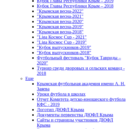
Кубок Главы Республики Крым – 2019
Кубок Главы Республики Крым – 2018
"Крымская весна-2022"
"Крымская весна-2021"
"Крымская весна-2020"
"Крымская весна-2019"
"Крымская весна-2018"
"Liga Космос Cup - 2021"
"Liga Космос Cup - 2019"
"Кубок выпускников-2019"
"Кубок выпускников-2018"
Футбольный фестиваль "Кубок Тавриды –
2020"
Турнир среди дворовых и сельских команд -
2018
Еще
Крымская футбольная академия имени А. Н.
Заяева
Уроки футбола в школах
Отчет Комитета детско-юношеского футбола
КФС - 2019
Логотип ДЮФЛ Крыма
Документы первенства ДЮФЛ Крыма
Сайты и страницы участников ДЮФЛ
Крыма