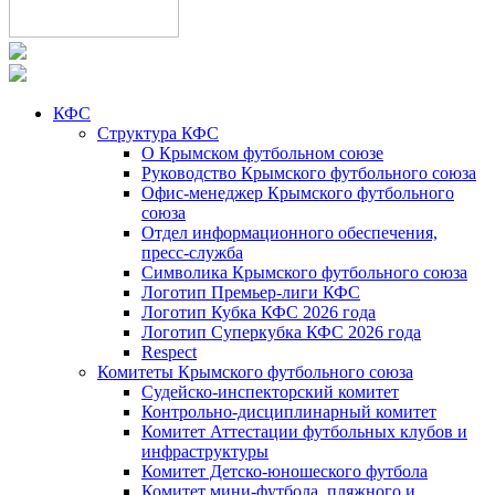
КФС
Структура КФС
О Крымском футбольном союзе
Руководство Крымского футбольного союза
Офис-менеджер Крымского футбольного
союза
Отдел информационного обеспечения,
пресс-служба
Символика Крымского футбольного союза
Логотип Премьер-лиги КФС
Логотип Кубка КФС 2026 года
Логотип Суперкубка КФС 2026 года
Respect
Комитеты Крымского футбольного союза
Судейско-инспекторский комитет
Контрольно-дисциплинарный комитет
Комитет Аттестации футбольных клубов и
инфраструктуры
Комитет Детско-юношеского футбола
Комитет мини-футбола, пляжного и