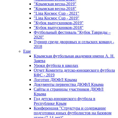
"Крымская весна-2019"
"Крымская весна-2018"
"Liga Космос Cup - 2021"
"Liga Космос Cup - 2019"
"Кубок выпускников-2019"
"Кубок выпускников-2018"
Футбольный фестиваль "Кубок Тавриды –
2020"
Турнир среди дворовых и сельских команд -
2018
Еще
Крымская футбольная академия имени А. Н.
Заяева
Уроки футбола в школах
Отчет Комитета детско-юношеского футбола
КФС - 2019
Логотип ДЮФЛ Крыма
Документы первенства ДЮФЛ Крыма
Сайты и страницы участников ДЮФЛ
Крыма
Год детско-юношеского футбола в
Республике Крым
Конференция "Структура и содержание
подготовки юных футболистов на базовом
этапе (7-14 лет)"