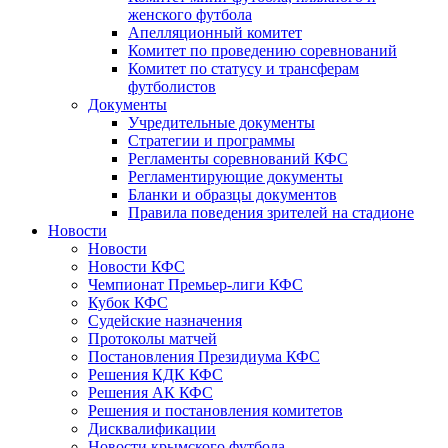
женского футбола
Апелляционный комитет
Комитет по проведению соревнований
Комитет по статусу и трансферам
футболистов
Документы
Учредительные документы
Стратегии и программы
Регламенты соревнований КФС
Регламентирующие документы
Бланки и образцы документов
Правила поведения зрителей на стадионе
Новости
Новости
Новости КФС
Чемпионат Премьер-лиги КФС
Кубок КФС
Судейские назначения
Протоколы матчей
Постановления Президиума КФС
Решения КДК КФС
Решения АК КФС
Решения и постановления комитетов
Дисквалификации
Новости крымского футбола