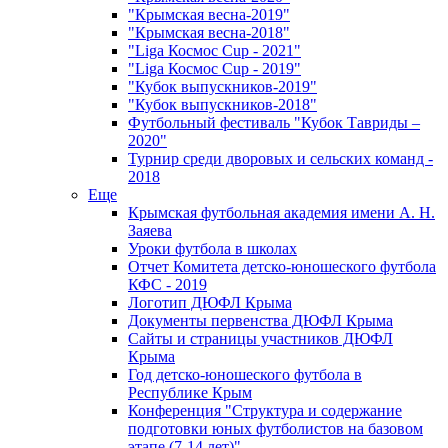
"Крымская весна-2019"
"Крымская весна-2018"
"Liga Космос Cup - 2021"
"Liga Космос Cup - 2019"
"Кубок выпускников-2019"
"Кубок выпускников-2018"
Футбольный фестиваль "Кубок Тавриды –
2020"
Турнир среди дворовых и сельских команд -
2018
Еще
Крымская футбольная академия имени А. Н.
Заяева
Уроки футбола в школах
Отчет Комитета детско-юношеского футбола
КФС - 2019
Логотип ДЮФЛ Крыма
Документы первенства ДЮФЛ Крыма
Сайты и страницы участников ДЮФЛ
Крыма
Год детско-юношеского футбола в
Республике Крым
Конференция "Структура и содержание
подготовки юных футболистов на базовом
этапе (7-14 лет)"