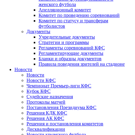
женского футбола
Апелляционный комитет
Комитет по проведению соревнований
Комитет по статусу и трансферам
футболистов
Документы
Учредительные документы
Стратегии и программы
Регламенты соревнований КФС
Регламентирующие документы
Бланки и образцы документов
Правила поведения зрителей на стадионе
Новости
Новости
Новости КФС
Чемпионат Премьер-лиги КФС
Кубок КФС
Судейские назначения
Протоколы матчей
Постановления Президиума КФС
Решения КДК КФС
Решения АК КФС
Решения и постановления комитетов
Дисквалификации
Новости крымского футбола