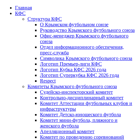
Главная
КФС
Структура КФС
О Крымском футбольном союзе
Руководство Крымского футбольного союза
Офис-менеджер Крымского футбольного
союза
Отдел информационного обеспечения,
пресс-служба
Символика Крымского футбольного союза
Логотип Премьер-лиги КФС
Логотип Кубка КФС 2026 года
Логотип Суперкубка КФС 2026 года
Respect
Комитеты Крымского футбольного союза
Судейско-инспекторский комитет
Контрольно-дисциплинарный комитет
Комитет Аттестации футбольных клубов и
инфраструктуры
Комитет Детско-юношеского футбола
Комитет мини-футбола, пляжного и
женского футбола
Апелляционный комитет
Комитет по проведению соревнований