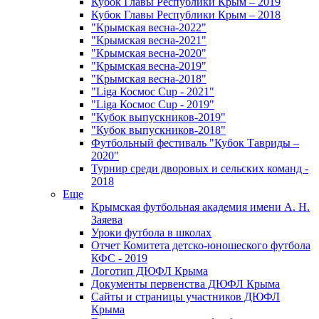
Кубок Главы Республики Крым – 2019
Кубок Главы Республики Крым – 2018
"Крымская весна-2022"
"Крымская весна-2021"
"Крымская весна-2020"
"Крымская весна-2019"
"Крымская весна-2018"
"Liga Космос Cup - 2021"
"Liga Космос Cup - 2019"
"Кубок выпускников-2019"
"Кубок выпускников-2018"
Футбольный фестиваль "Кубок Тавриды –
2020"
Турнир среди дворовых и сельских команд -
2018
Еще
Крымская футбольная академия имени А. Н.
Заяева
Уроки футбола в школах
Отчет Комитета детско-юношеского футбола
КФС - 2019
Логотип ДЮФЛ Крыма
Документы первенства ДЮФЛ Крыма
Сайты и страницы участников ДЮФЛ
Крыма