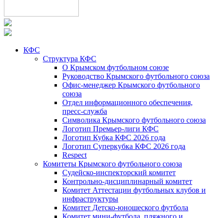
КФС
Структура КФС
О Крымском футбольном союзе
Руководство Крымского футбольного союза
Офис-менеджер Крымского футбольного
союза
Отдел информационного обеспечения,
пресс-служба
Символика Крымского футбольного союза
Логотип Премьер-лиги КФС
Логотип Кубка КФС 2026 года
Логотип Суперкубка КФС 2026 года
Respect
Комитеты Крымского футбольного союза
Судейско-инспекторский комитет
Контрольно-дисциплинарный комитет
Комитет Аттестации футбольных клубов и
инфраструктуры
Комитет Детско-юношеского футбола
Комитет мини-футбола, пляжного и