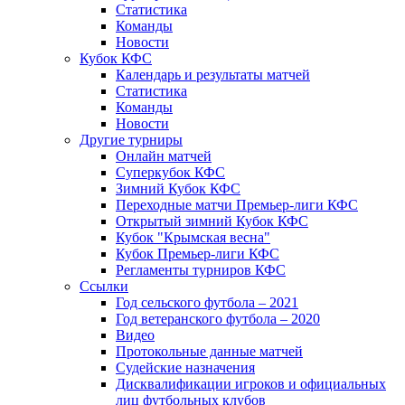
Статистика
Команды
Новости
Кубок КФС
Календарь и результаты матчей
Статистика
Команды
Новости
Другие турниры
Онлайн матчей
Суперкубок КФС
Зимний Кубок КФС
Переходные матчи Премьер-лиги КФС
Открытый зимний Кубок КФС
Кубок "Крымская весна"
Кубок Премьер-лиги КФС
Регламенты турниров КФС
Ссылки
Год сельского футбола – 2021
Год ветеранского футбола – 2020
Видео
Протокольные данные матчей
Судейские назначения
Дисквалификации игроков и официальных
лиц футбольных клубов