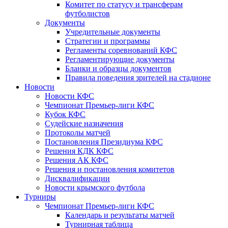
Комитет по статусу и трансферам
футболистов
Документы
Учредительные документы
Стратегии и программы
Регламенты соревнований КФС
Регламентирующие документы
Бланки и образцы документов
Правила поведения зрителей на стадионе
Новости
Новости КФС
Чемпионат Премьер-лиги КФС
Кубок КФС
Судейские назначения
Протоколы матчей
Постановления Президиума КФС
Решения КДК КФС
Решения АК КФС
Решения и постановления комитетов
Дисквалификации
Новости крымского футбола
Турниры
Чемпионат Премьер-лиги КФС
Календарь и результаты матчей
Турнирная таблица