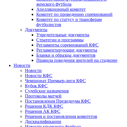
женского футбола
Апелляционный комитет
Комитет по проведению соревнований
Комитет по статусу и трансферам
футболистов
Документы
Учредительные документы
Стратегии и программы
Регламенты соревнований КФС
Регламентирующие документы
Бланки и образцы документов
Правила поведения зрителей на стадионе
Новости
Новости
Новости КФС
Чемпионат Премьер-лиги КФС
Кубок КФС
Судейские назначения
Протоколы матчей
Постановления Президиума КФС
Решения КДК КФС
Решения АК КФС
Решения и постановления комитетов
Дисквалификации
Новости крымского футбола