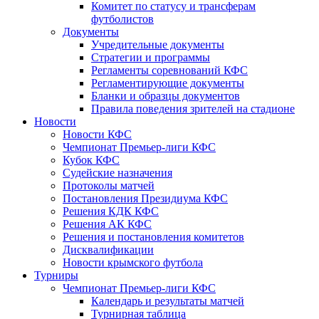
Комитет по статусу и трансферам
футболистов
Документы
Учредительные документы
Стратегии и программы
Регламенты соревнований КФС
Регламентирующие документы
Бланки и образцы документов
Правила поведения зрителей на стадионе
Новости
Новости КФС
Чемпионат Премьер-лиги КФС
Кубок КФС
Судейские назначения
Протоколы матчей
Постановления Президиума КФС
Решения КДК КФС
Решения АК КФС
Решения и постановления комитетов
Дисквалификации
Новости крымского футбола
Турниры
Чемпионат Премьер-лиги КФС
Календарь и результаты матчей
Турнирная таблица