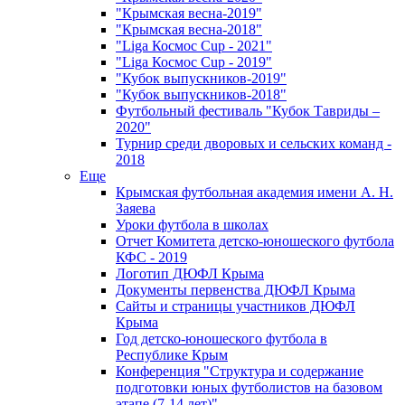
"Крымская весна-2019"
"Крымская весна-2018"
"Liga Космос Cup - 2021"
"Liga Космос Cup - 2019"
"Кубок выпускников-2019"
"Кубок выпускников-2018"
Футбольный фестиваль "Кубок Тавриды –
2020"
Турнир среди дворовых и сельских команд -
2018
Еще
Крымская футбольная академия имени А. Н.
Заяева
Уроки футбола в школах
Отчет Комитета детско-юношеского футбола
КФС - 2019
Логотип ДЮФЛ Крыма
Документы первенства ДЮФЛ Крыма
Сайты и страницы участников ДЮФЛ
Крыма
Год детско-юношеского футбола в
Республике Крым
Конференция "Структура и содержание
подготовки юных футболистов на базовом
этапе (7-14 лет)"