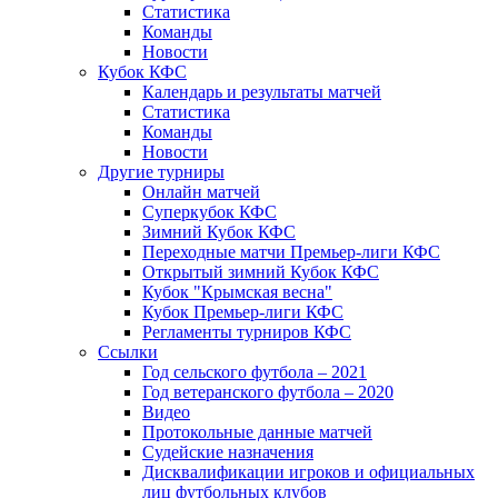
Статистика
Команды
Новости
Кубок КФС
Календарь и результаты матчей
Статистика
Команды
Новости
Другие турниры
Онлайн матчей
Суперкубок КФС
Зимний Кубок КФС
Переходные матчи Премьер-лиги КФС
Открытый зимний Кубок КФС
Кубок "Крымская весна"
Кубок Премьер-лиги КФС
Регламенты турниров КФС
Ссылки
Год сельского футбола – 2021
Год ветеранского футбола – 2020
Видео
Протокольные данные матчей
Судейские назначения
Дисквалификации игроков и официальных
лиц футбольных клубов