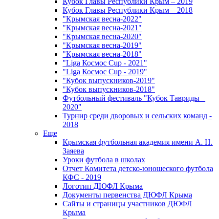
Кубок Главы Республики Крым – 2019
Кубок Главы Республики Крым – 2018
"Крымская весна-2022"
"Крымская весна-2021"
"Крымская весна-2020"
"Крымская весна-2019"
"Крымская весна-2018"
"Liga Космос Cup - 2021"
"Liga Космос Cup - 2019"
"Кубок выпускников-2019"
"Кубок выпускников-2018"
Футбольный фестиваль "Кубок Тавриды –
2020"
Турнир среди дворовых и сельских команд -
2018
Еще
Крымская футбольная академия имени А. Н.
Заяева
Уроки футбола в школах
Отчет Комитета детско-юношеского футбола
КФС - 2019
Логотип ДЮФЛ Крыма
Документы первенства ДЮФЛ Крыма
Сайты и страницы участников ДЮФЛ
Крыма