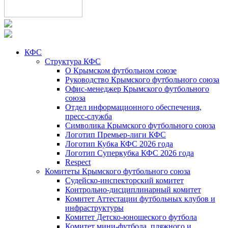
КФС
Структура КФС
О Крымском футбольном союзе
Руководство Крымского футбольного союза
Офис-менеджер Крымского футбольного
союза
Отдел информационного обеспечения,
пресс-служба
Символика Крымского футбольного союза
Логотип Премьер-лиги КФС
Логотип Кубка КФС 2026 года
Логотип Суперкубка КФС 2026 года
Respect
Комитеты Крымского футбольного союза
Судейско-инспекторский комитет
Контрольно-дисциплинарный комитет
Комитет Аттестации футбольных клубов и
инфраструктуры
Комитет Детско-юношеского футбола
Комитет мини-футбола, пляжного и