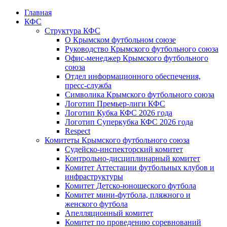
Главная
КФС
Структура КФС
О Крымском футбольном союзе
Руководство Крымского футбольного союза
Офис-менеджер Крымского футбольного
союза
Отдел информационного обеспечения,
пресс-служба
Символика Крымского футбольного союза
Логотип Премьер-лиги КФС
Логотип Кубка КФС 2026 года
Логотип Суперкубка КФС 2026 года
Respect
Комитеты Крымского футбольного союза
Судейско-инспекторский комитет
Контрольно-дисциплинарный комитет
Комитет Аттестации футбольных клубов и
инфраструктуры
Комитет Детско-юношеского футбола
Комитет мини-футбола, пляжного и
женского футбола
Апелляционный комитет
Комитет по проведению соревнований