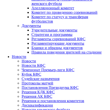
женского футбола
Апелляционный комитет
Комитет по проведению соревнований
Комитет по статусу и трансферам
футболистов
Документы
Учредительные документы
Стратегии и программы
Регламенты соревнований КФС
Регламентирующие документы
Бланки и образцы документов
Правила поведения зрителей на стадионе
Новости
Новости
Новости КФС
Чемпионат Премьер-лиги КФС
Кубок КФС
Судейские назначения
Протоколы матчей
Постановления Президиума КФС
Решения КДК КФС
Решения АК КФС
Решения и постановления комитетов
Дисквалификации
Новости крымского футбола