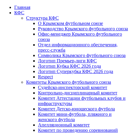
Главная
КФС
Структура КФС
О Крымском футбольном союзе
Руководство Крымского футбольного союза
Офис-менеджер Крымского футбольного
союза
Отдел информационного обеспечения,
пресс-служба
Символика Крымского футбольного союза
Логотип Премьер-лиги КФС
Логотип Кубка КФС 2026 года
Логотип Суперкубка КФС 2026 года
Respect
Комитеты Крымского футбольного союза
Судейско-инспекторский комитет
Контрольно-дисциплинарный комитет
Комитет Аттестации футбольных клубов и
инфраструктуры
Комитет Детско-юношеского футбола
Комитет мини-футбола, пляжного и
женского футбола
Апелляционный комитет
Комитет по проведению соревнований