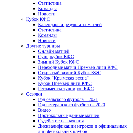
Статистика
Команды
Новости
Кубок КФС
Календарь и результаты матчей
Статистика
Команды
Новости
Другие турниры
Онлайн матчей
Суперкубок КФС
Зимний Кубок КФС
Переходные матчи Премьер-лиги КФС
Открытый зимний Кубок КФС
Кубок "Крымская весна"
Кубок Премьер-лиги КФС
Регламенты турниров КФС
Ссылки
Год сельского футбола – 2021
Год ветеранского футбола – 2020
Видео
Протокольные данные матчей
Судейские назначения
Дисквалификации игроков и официальных
лиц футбольных клубов