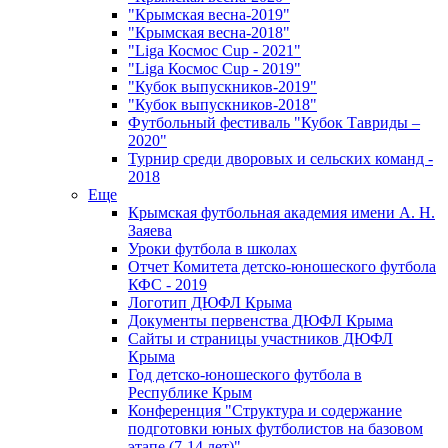
"Крымская весна-2019"
"Крымская весна-2018"
"Liga Космос Cup - 2021"
"Liga Космос Cup - 2019"
"Кубок выпускников-2019"
"Кубок выпускников-2018"
Футбольный фестиваль "Кубок Тавриды –
2020"
Турнир среди дворовых и сельских команд -
2018
Еще
Крымская футбольная академия имени А. Н.
Заяева
Уроки футбола в школах
Отчет Комитета детско-юношеского футбола
КФС - 2019
Логотип ДЮФЛ Крыма
Документы первенства ДЮФЛ Крыма
Сайты и страницы участников ДЮФЛ
Крыма
Год детско-юношеского футбола в
Республике Крым
Конференция "Структура и содержание
подготовки юных футболистов на базовом
этапе (7-14 лет)"