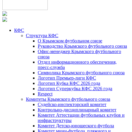
КФС
Структура КФС
О Крымском футбольном союзе
Руководство Крымского футбольного союза
Офис-менеджер Крымского футбольного
союза
Отдел информационного обеспечения,
пресс-служба
Символика Крымского футбольного союза
Логотип Премьер-лиги КФС
Логотип Кубка КФС 2026 года
Логотип Суперкубка КФС 2026 года
Respect
Комитеты Крымского футбольного союза
Судейско-инспекторский комитет
Контрольно-дисциплинарный комитет
Комитет Аттестации футбольных клубов и
инфраструктуры
Комитет Детско-юношеского футбола
Комитет мини-футбола, пляжного и