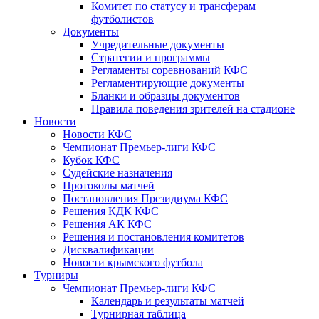
Комитет по статусу и трансферам
футболистов
Документы
Учредительные документы
Стратегии и программы
Регламенты соревнований КФС
Регламентирующие документы
Бланки и образцы документов
Правила поведения зрителей на стадионе
Новости
Новости КФС
Чемпионат Премьер-лиги КФС
Кубок КФС
Судейские назначения
Протоколы матчей
Постановления Президиума КФС
Решения КДК КФС
Решения АК КФС
Решения и постановления комитетов
Дисквалификации
Новости крымского футбола
Турниры
Чемпионат Премьер-лиги КФС
Календарь и результаты матчей
Турнирная таблица