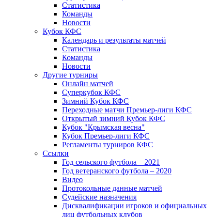
Статистика
Команды
Новости
Кубок КФС
Календарь и результаты матчей
Статистика
Команды
Новости
Другие турниры
Онлайн матчей
Суперкубок КФС
Зимний Кубок КФС
Переходные матчи Премьер-лиги КФС
Открытый зимний Кубок КФС
Кубок "Крымская весна"
Кубок Премьер-лиги КФС
Регламенты турниров КФС
Ссылки
Год сельского футбола – 2021
Год ветеранского футбола – 2020
Видео
Протокольные данные матчей
Судейские назначения
Дисквалификации игроков и официальных
лиц футбольных клубов