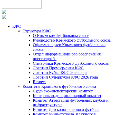
КФС
Структура КФС
О Крымском футбольном союзе
Руководство Крымского футбольного союза
Офис-менеджер Крымского футбольного
союза
Отдел информационного обеспечения,
пресс-служба
Символика Крымского футбольного союза
Логотип Премьер-лиги КФС
Логотип Кубка КФС 2026 года
Логотип Суперкубка КФС 2026 года
Respect
Комитеты Крымского футбольного союза
Судейско-инспекторский комитет
Контрольно-дисциплинарный комитет
Комитет Аттестации футбольных клубов и
инфраструктуры
Комитет Детско-юношеского футбола
Комитет мини-футбола, пляжного и