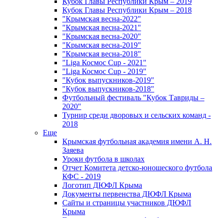
Кубок Главы Республики Крым – 2019
Кубок Главы Республики Крым – 2018
"Крымская весна-2022"
"Крымская весна-2021"
"Крымская весна-2020"
"Крымская весна-2019"
"Крымская весна-2018"
"Liga Космос Cup - 2021"
"Liga Космос Cup - 2019"
"Кубок выпускников-2019"
"Кубок выпускников-2018"
Футбольный фестиваль "Кубок Тавриды –
2020"
Турнир среди дворовых и сельских команд -
2018
Еще
Крымская футбольная академия имени А. Н.
Заяева
Уроки футбола в школах
Отчет Комитета детско-юношеского футбола
КФС - 2019
Логотип ДЮФЛ Крыма
Документы первенства ДЮФЛ Крыма
Сайты и страницы участников ДЮФЛ
Крыма