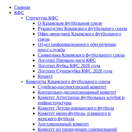
Главная
КФС
Структура КФС
О Крымском футбольном союзе
Руководство Крымского футбольного союза
Офис-менеджер Крымского футбольного
союза
Отдел информационного обеспечения,
пресс-служба
Символика Крымского футбольного союза
Логотип Премьер-лиги КФС
Логотип Кубка КФС 2026 года
Логотип Суперкубка КФС 2026 года
Respect
Комитеты Крымского футбольного союза
Судейско-инспекторский комитет
Контрольно-дисциплинарный комитет
Комитет Аттестации футбольных клубов и
инфраструктуры
Комитет Детско-юношеского футбола
Комитет мини-футбола, пляжного и
женского футбола
Апелляционный комитет
Комитет по проведению соревнований