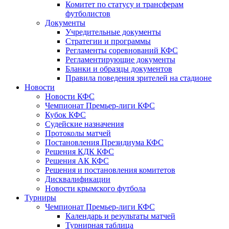
Комитет по статусу и трансферам
футболистов
Документы
Учредительные документы
Стратегии и программы
Регламенты соревнований КФС
Регламентирующие документы
Бланки и образцы документов
Правила поведения зрителей на стадионе
Новости
Новости КФС
Чемпионат Премьер-лиги КФС
Кубок КФС
Судейские назначения
Протоколы матчей
Постановления Президиума КФС
Решения КДК КФС
Решения АК КФС
Решения и постановления комитетов
Дисквалификации
Новости крымского футбола
Турниры
Чемпионат Премьер-лиги КФС
Календарь и результаты матчей
Турнирная таблица