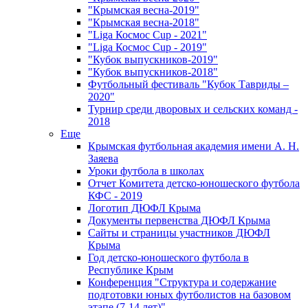
"Крымская весна-2019"
"Крымская весна-2018"
"Liga Космос Cup - 2021"
"Liga Космос Cup - 2019"
"Кубок выпускников-2019"
"Кубок выпускников-2018"
Футбольный фестиваль "Кубок Тавриды –
2020"
Турнир среди дворовых и сельских команд -
2018
Еще
Крымская футбольная академия имени А. Н.
Заяева
Уроки футбола в школах
Отчет Комитета детско-юношеского футбола
КФС - 2019
Логотип ДЮФЛ Крыма
Документы первенства ДЮФЛ Крыма
Сайты и страницы участников ДЮФЛ
Крыма
Год детско-юношеского футбола в
Республике Крым
Конференция "Структура и содержание
подготовки юных футболистов на базовом
этапе (7-14 лет)"