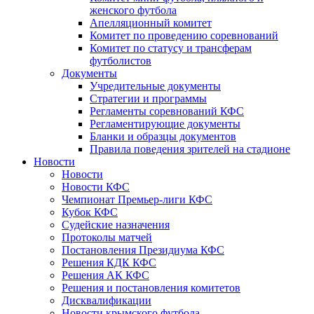
женского футбола
Апелляционный комитет
Комитет по проведению соревнований
Комитет по статусу и трансферам
футболистов
Документы
Учредительные документы
Стратегии и программы
Регламенты соревнований КФС
Регламентирующие документы
Бланки и образцы документов
Правила поведения зрителей на стадионе
Новости
Новости
Новости КФС
Чемпионат Премьер-лиги КФС
Кубок КФС
Судейские назначения
Протоколы матчей
Постановления Президиума КФС
Решения КДК КФС
Решения АК КФС
Решения и постановления комитетов
Дисквалификации
Новости крымского футбола