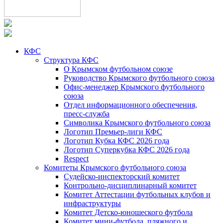
КФС
Структура КФС
О Крымском футбольном союзе
Руководство Крымского футбольного союза
Офис-менеджер Крымского футбольного
союза
Отдел информационного обеспечения,
пресс-служба
Символика Крымского футбольного союза
Логотип Премьер-лиги КФС
Логотип Кубка КФС 2026 года
Логотип Суперкубка КФС 2026 года
Respect
Комитеты Крымского футбольного союза
Судейско-инспекторский комитет
Контрольно-дисциплинарный комитет
Комитет Аттестации футбольных клубов и
инфраструктуры
Комитет Детско-юношеского футбола
Комитет мини-футбола, пляжного и