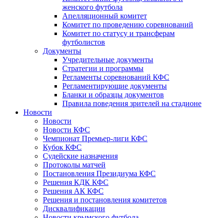
женского футбола
Апелляционный комитет
Комитет по проведению соревнований
Комитет по статусу и трансферам
футболистов
Документы
Учредительные документы
Стратегии и программы
Регламенты соревнований КФС
Регламентирующие документы
Бланки и образцы документов
Правила поведения зрителей на стадионе
Новости
Новости
Новости КФС
Чемпионат Премьер-лиги КФС
Кубок КФС
Судейские назначения
Протоколы матчей
Постановления Президиума КФС
Решения КДК КФС
Решения АК КФС
Решения и постановления комитетов
Дисквалификации
Новости крымского футбола