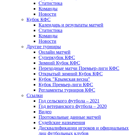
Статистика
Команды
Новости
Кубок КФС
Календарь и результаты матчей
Статистика
Команды
Новости
Другие турниры
Онлайн матчей
Суперкубок КФС
Зимний Кубок КФС
Переходные матчи Премьер-лиги КФС
Открытый зимний Кубок КФС
Кубок "Крымская весна"
Кубок Премьер-лиги КФС
Регламенты турниров КФС
Ссылки
Год сельского футбола – 2021
Год ветеранского футбола – 2020
Видео
Протокольные данные матчей
Судейские назначения
Дисквалификации игроков и официальных
лиц футбольных клубов