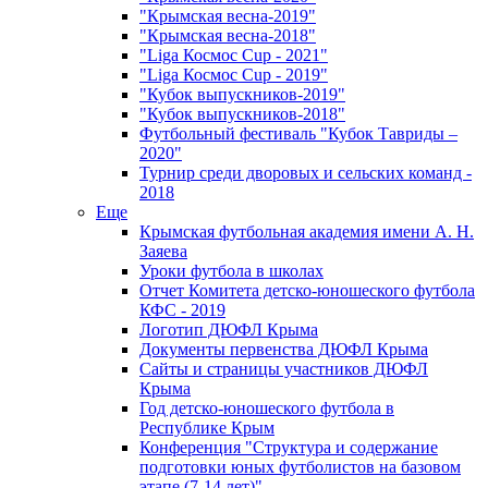
"Крымская весна-2019"
"Крымская весна-2018"
"Liga Космос Cup - 2021"
"Liga Космос Cup - 2019"
"Кубок выпускников-2019"
"Кубок выпускников-2018"
Футбольный фестиваль "Кубок Тавриды –
2020"
Турнир среди дворовых и сельских команд -
2018
Еще
Крымская футбольная академия имени А. Н.
Заяева
Уроки футбола в школах
Отчет Комитета детско-юношеского футбола
КФС - 2019
Логотип ДЮФЛ Крыма
Документы первенства ДЮФЛ Крыма
Сайты и страницы участников ДЮФЛ
Крыма
Год детско-юношеского футбола в
Республике Крым
Конференция "Структура и содержание
подготовки юных футболистов на базовом
этапе (7-14 лет)"