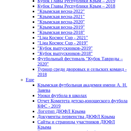
Кубок Главы Республики Крым – 2019
Кубок Главы Республики Крым – 2018
"Крымская весна-2022"
"Крымская весна-2021"
"Крымская весна-2020"
"Крымская весна-2019"
"Крымская весна-2018"
"Liga Космос Cup - 2021"
"Liga Космос Cup - 2019"
"Кубок выпускников-2019"
"Кубок выпускников-2018"
Футбольный фестиваль "Кубок Тавриды –
2020"
Турнир среди дворовых и сельских команд -
2018
Еще
Крымская футбольная академия имени А. Н.
Заяева
Уроки футбола в школах
Отчет Комитета детско-юношеского футбола
КФС - 2019
Логотип ДЮФЛ Крыма
Документы первенства ДЮФЛ Крыма
Сайты и страницы участников ДЮФЛ
Крыма