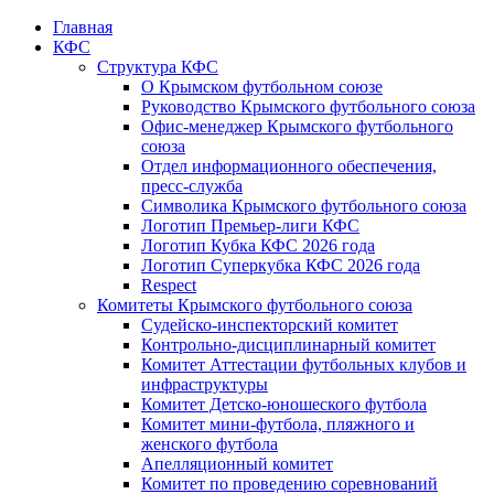
Главная
КФС
Структура КФС
О Крымском футбольном союзе
Руководство Крымского футбольного союза
Офис-менеджер Крымского футбольного
союза
Отдел информационного обеспечения,
пресс-служба
Символика Крымского футбольного союза
Логотип Премьер-лиги КФС
Логотип Кубка КФС 2026 года
Логотип Суперкубка КФС 2026 года
Respect
Комитеты Крымского футбольного союза
Судейско-инспекторский комитет
Контрольно-дисциплинарный комитет
Комитет Аттестации футбольных клубов и
инфраструктуры
Комитет Детско-юношеского футбола
Комитет мини-футбола, пляжного и
женского футбола
Апелляционный комитет
Комитет по проведению соревнований