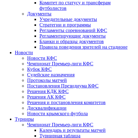
Комитет по статусу и трансферам
футболистов
Документы
Учредительные документы
Стратегии и программы
Регламенты соревнований КФС
Регламентирующие документы
Бланки и образцы документов
Правила поведения зрителей на стадионе
Новости
Новости КФС
Чемпионат Премьер-лиги КФС
Кубок КФС
Судейские назначения
Протоколы матчей
Постановления Президиума КФС
Решения КДК КФС
Решения АК КФС
Решения и постановления комитетов
Дисквалификации
Новости крымского футбола
Турниры
Чемпионат Премьер-лиги КФС
Календарь и результаты матчей
Турнирная таблица