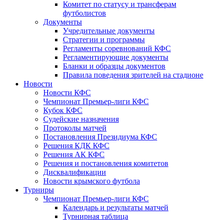
Комитет по статусу и трансферам
футболистов
Документы
Учредительные документы
Стратегии и программы
Регламенты соревнований КФС
Регламентирующие документы
Бланки и образцы документов
Правила поведения зрителей на стадионе
Новости
Новости КФС
Чемпионат Премьер-лиги КФС
Кубок КФС
Судейские назначения
Протоколы матчей
Постановления Президиума КФС
Решения КДК КФС
Решения АК КФС
Решения и постановления комитетов
Дисквалификации
Новости крымского футбола
Турниры
Чемпионат Премьер-лиги КФС
Календарь и результаты матчей
Турнирная таблица