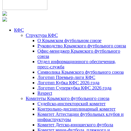
КФС
Структура КФС
О Крымском футбольном союзе
Руководство Крымского футбольного союза
Офис-менеджер Крымского футбольного
союза
Отдел информационного обеспечения,
пресс-служба
Символика Крымского футбольного союза
Логотип Премьер-лиги КФС
Логотип Кубка КФС 2026 года
Логотип Суперкубка КФС 2026 года
Respect
Комитеты Крымского футбольного союза
Судейско-инспекторский комитет
Контрольно-дисциплинарный комитет
Комитет Аттестации футбольных клубов и
инфраструктуры
Комитет Детско-юношеского футбола
Комитет мини-футбола, пляжного и