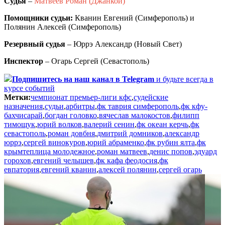
Судья
–
Матвеев Роман (Джанкой)
Помощники судьи:
Кванин Евгений (Симферополь) и
Полянин Алексей (Симферополь)
Резервный судья
– Юррэ Александр (Новый Свет)
Инспектор
– Огарь Сергей (Севастополь)
Подпишитесь
на наш канал в Telegram
и будьте всегда в
курсе событий
Метки:
чемпионат премьер-лиги кфс
,
судейские
назначения
,
судьи
,
арбитры
,
фк таврия симферополь
,
фк кфу-
бахчисарай
,
богдан головко
,
вячеслав малокостов
,
филипп
тимощук
,
юрий волков
,
валерий сенин
,
фк океан керчь
,
фк
севастополь
,
роман довбня
,
дмитрий домников
,
александр
юррэ
,
сергей винокуров
,
юрий абраменко
,
фк рубин ялта
,
фк
крымтеплица молодежное
,
роман матвеев
,
денис попов
,
эдуард
горохов
,
евгений челышев
,
фк кафа феодосия
,
фк
евпатория
,
евгений кванин
,
алексей полянин
,
сергей огарь