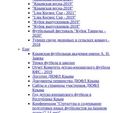
"Крымская весна-2019"
"Крымская весна-2018"
"Liga Космос Cup - 2021"
"Liga Космос Cup - 2019"
"Кубок выпускников-2019"
"Кубок выпускников-2018"
Футбольный фестиваль "Кубок Тавриды –
2020"
Турнир среди дворовых и сельских команд -
2018
Еще
Крымская футбольная академия имени А. Н.
Заяева
Уроки футбола в школах
Отчет Комитета детско-юношеского футбола
КФС - 2019
Логотип ДЮФЛ Крыма
Документы первенства ДЮФЛ Крыма
Сайты и страницы участников ДЮФЛ
Крыма
Год детско-юношеского футбола в
Республике Крым
Конференция "Структура и содержание
подготовки юных футболистов на базовом
этапе (7-14 лет)"