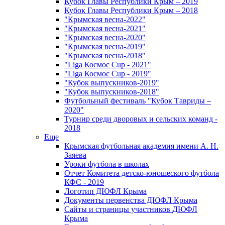
Кубок Главы Республики Крым – 2019
Кубок Главы Республики Крым – 2018
"Крымская весна-2022"
"Крымская весна-2021"
"Крымская весна-2020"
"Крымская весна-2019"
"Крымская весна-2018"
"Liga Космос Cup - 2021"
"Liga Космос Cup - 2019"
"Кубок выпускников-2019"
"Кубок выпускников-2018"
Футбольный фестиваль "Кубок Тавриды –
2020"
Турнир среди дворовых и сельских команд -
2018
Еще
Крымская футбольная академия имени А. Н.
Заяева
Уроки футбола в школах
Отчет Комитета детско-юношеского футбола
КФС - 2019
Логотип ДЮФЛ Крыма
Документы первенства ДЮФЛ Крыма
Сайты и страницы участников ДЮФЛ
Крыма