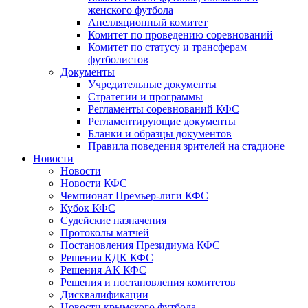
женского футбола
Апелляционный комитет
Комитет по проведению соревнований
Комитет по статусу и трансферам
футболистов
Документы
Учредительные документы
Стратегии и программы
Регламенты соревнований КФС
Регламентирующие документы
Бланки и образцы документов
Правила поведения зрителей на стадионе
Новости
Новости
Новости КФС
Чемпионат Премьер-лиги КФС
Кубок КФС
Судейские назначения
Протоколы матчей
Постановления Президиума КФС
Решения КДК КФС
Решения АК КФС
Решения и постановления комитетов
Дисквалификации
Новости крымского футбола