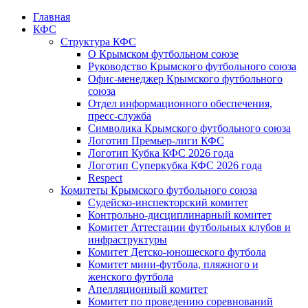
Главная
КФС
Структура КФС
О Крымском футбольном союзе
Руководство Крымского футбольного союза
Офис-менеджер Крымского футбольного
союза
Отдел информационного обеспечения,
пресс-служба
Символика Крымского футбольного союза
Логотип Премьер-лиги КФС
Логотип Кубка КФС 2026 года
Логотип Суперкубка КФС 2026 года
Respect
Комитеты Крымского футбольного союза
Судейско-инспекторский комитет
Контрольно-дисциплинарный комитет
Комитет Аттестации футбольных клубов и
инфраструктуры
Комитет Детско-юношеского футбола
Комитет мини-футбола, пляжного и
женского футбола
Апелляционный комитет
Комитет по проведению соревнований