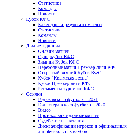
Статистика
Команды
Новости
Кубок КФС
Календарь и результаты матчей
Статистика
Команды
Новости
Другие турниры
Онлайн матчей
Суперкубок КФС
Зимний Кубок КФС
Переходные матчи Премьер-лиги КФС
Открытый зимний Кубок КФС
Кубок "Крымская весна"
Кубок Премьер-лиги КФС
Регламенты турниров КФС
Ссылки
Год сельского футбола – 2021
Год ветеранского футбола – 2020
Видео
Протокольные данные матчей
Судейские назначения
Дисквалификации игроков и официальных
лиц футбольных клубов