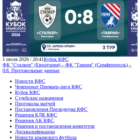
1 июля 2026 / 20:41
Кубок КФС
ФК "Сталкер" (Евпатория) – ФК "Таврия" (Симферополь) –
0:8. Протокольные данные
Новости КФС
Чемпионат Премьер-лиги КФС
Кубок КФС
Судейские назначения
Протоколы матчей
Постановления Президиума КФС
Решения КДК КФС
Решения АК КФС
Решения и постановления комитетов
Дисквалификации
Новости крымского футбола